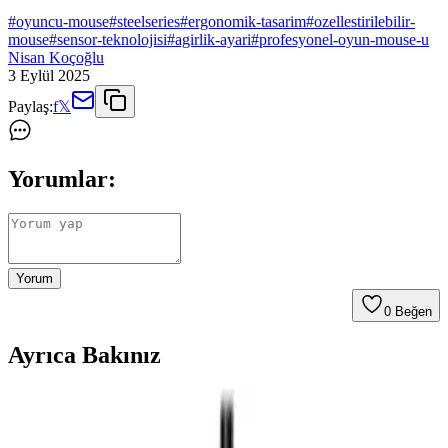
#
oyuncu-mouse
#
steelseries
#
ergonomik-tasarim
#
ozellestirilebilir-
mouse
#
sensor-teknolojisi
#
agirlik-ayari
#
profesyonel-oyun-mouse-u
Nisan Koçoğlu
3 Eylül 2025
Paylaş:
f
𝕏
Yorumlar:
Yorum
0
Beğen
Ayrıca Bakınız
Razer Basilisk V3 Pro: Yüksek Performanslı
Kablosuz Oyuncu Mouse'u