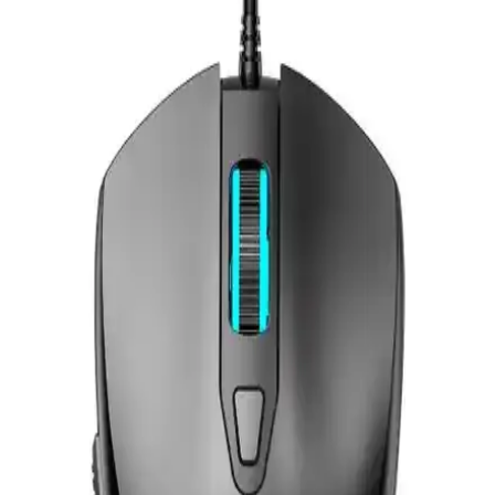
Kablosuz Oyuncu Mouse'u
Razer Basilisk V3 Pro, 16.000 DPI hassasiyet, kablosuz bağlantı ve
ergonomik tasarımıyla profesyonel ve tutkulu oyuncular için ideal
yüksek performanslı kablosuz mouse.
Aula F815 12800DPI Rainbow 7 Tuşlu Makro
Optik Gaming Oyuncu Mouse Özellikleri ve
Performansı
Aula F815, 12800 DPI hassasiyet, 7 tuş, RGB ışıklandırma ve
ergonomik tasarımıyla üstün performans ve estetik sunar,
profesyonel ve amatör oyunculara uygun özellikler taşır.
Kingston HyperX Pulsefire Surge: Yüksek
Performans ve Estetik Sunan Oyuncu Mouse'u
HyperX Pulsefire Surge, yüksek DPI, RGB efektleri ve ergonomik
tasarımıyla profesyonel ve hobi oyuncularına üstün performans
sağlar. Dayanıklı ve kişiselleştirilebilir özellikleriyle öne çıkar.
Endgame Gear XM1R Beyaz Oyuncu Mouse
Özellikleri ve Performans Analizi