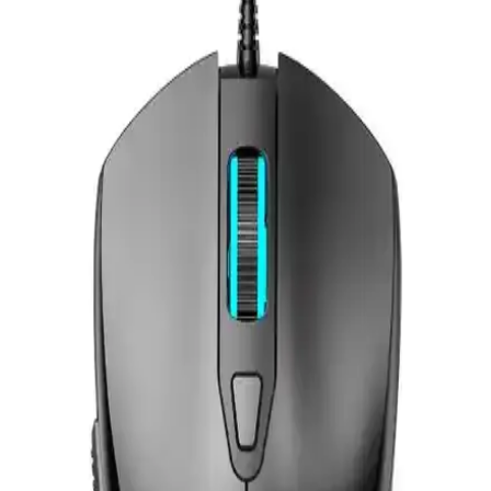
Razer Basilisk V3 Pro, 16.000 DPI hassasiyet, kablosuz bağlantı ve
ergonomik tasarımıyla profesyonel ve tutkulu oyuncular için ideal
yüksek performanslı kablosuz mouse.
Aula F815 12800DPI Rainbow 7 Tuşlu Makro
Optik Gaming Oyuncu Mouse Özellikleri ve
Performansı
Aula F815, 12800 DPI hassasiyet, 7 tuş, RGB ışıklandırma ve
ergonomik tasarımıyla üstün performans ve estetik sunar,
profesyonel ve amatör oyunculara uygun özellikler taşır.
Kingston HyperX Pulsefire Surge: Yüksek
Performans ve Estetik Sunan Oyuncu Mouse'u
HyperX Pulsefire Surge, yüksek DPI, RGB efektleri ve ergonomik
tasarımıyla profesyonel ve hobi oyuncularına üstün performans
sağlar. Dayanıklı ve kişiselleştirilebilir özellikleriyle öne çıkar.
Endgame Gear XM1R Beyaz Oyuncu Mouse
Özellikleri ve Performans Analizi