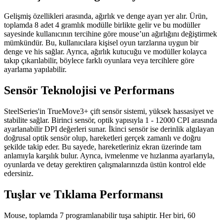
Gelişmiş özellikleri arasında, ağırlık ve denge ayarı yer alır. Ürün,
toplamda 8 adet 4 gramlık modülle birlikte gelir ve bu modüller
sayesinde kullanıcının tercihine göre mouse’un ağırlığını değiştirmek
mümkündür. Bu, kullanıcılara kişisel oyun tarzlarına uygun bir
denge ve his sağlar. Ayrıca, ağırlık kutucuğu ve modüller kolayca
takıp çıkarılabilir, böylece farklı oyunlara veya tercihlere göre
ayarlama yapılabilir.
Sensör Teknolojisi ve Performans
SteelSeries'in TrueMove3+ çift sensör sistemi, yüksek hassasiyet ve
stabilite sağlar. Birinci sensör, optik yapısıyla 1 - 12000 CPI arasında
ayarlanabilir DPI değerleri sunar. İkinci sensör ise derinlik algılayan
doğrusal optik sensör olup, hareketleri gerçek zamanlı ve doğru
şekilde takip eder. Bu sayede, hareketleriniz ekran üzerinde tam
anlamıyla karşılık bulur. Ayrıca, ivmelenme ve hızlanma ayarlarıyla,
oyunlarda ve detay gerektiren çalışmalarınızda üstün kontrol elde
edersiniz.
Tuşlar ve Tıklama Performansı
Mouse, toplamda 7 programlanabilir tuşa sahiptir. Her biri, 60