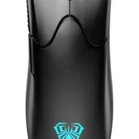
Endgame Gear XM1R Beyaz, 19.000 DPI sensör, dayanıklı tasarım
ve özelleştirilebilir özellikleriyle öne çıkan yüksek performanslı
oyuncu faresidir.
Gametech Prime Makro Tuşlu ve Havit Gamenote
MS966WB Karşılaştırması
İki farklı oyun mouse'unun özellikleri ve kullanıcı deneyimleri
detaylıca incelenerek en uygun seçeneği belirlemeye yardımcı olur.
Aula F812 7200 DPI RGB 7 Tuşlu Makro Optik
Gaming Mouse Özellikleri ve Performansı
Aula F812, 7200 DPI, RGB ayarları ve 7 makro tuşu ile yüksek
performans sunan ergonomik ve dayanıklı bir gaming mouse. Uzun
oyun seanslarında konfor ve hassasiyet sağlar.
Trust 22625 GXT 117 Strike Kablosuz Oyuncu
Mouse İncelemesi ve Özellikleri
Trust 22625 GXT 117 Strike, yüksek hassasiyet, uzun pil ömrü ve
şık RGB aydınlatmasıyla oyun deneyimini artıran kablosuz fare.
Ergonomik tasarımı ve ayarlanabilir DPI ile çeşitli oyunlara