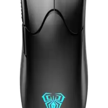
Endgame Gear XM1R Beyaz, 19.000 DPI sensör, dayanıklı tasarım
ve özelleştirilebilir özellikleriyle öne çıkan yüksek performanslı
oyuncu faresidir.
Gametech Prime Makro Tuşlu ve Havit Gamenote
MS966WB Karşılaştırması
İki farklı oyun mouse'unun özellikleri ve kullanıcı deneyimleri
detaylıca incelenerek en uygun seçeneği belirlemeye yardımcı olur.
Aula F812 7200 DPI RGB 7 Tuşlu Makro Optik
Gaming Mouse Özellikleri ve Performansı
Aula F812, 7200 DPI, RGB ayarları ve 7 makro tuşu ile yüksek
performans sunan ergonomik ve dayanıklı bir gaming mouse. Uzun
oyun seanslarında konfor ve hassasiyet sağlar.
Trust 22625 GXT 117 Strike Kablosuz Oyuncu
Mouse İncelemesi ve Özellikleri
Trust 22625 GXT 117 Strike, yüksek hassasiyet, uzun pil ömrü ve
şık RGB aydınlatmasıyla oyun deneyimini artıran kablosuz fare.
Ergonomik tasarımı ve ayarlanabilir DPI ile çeşitli oyunlara