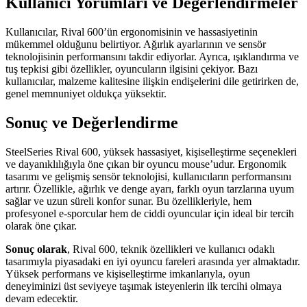
Kullanıcı Yorumları ve Değerlendirmeler
Kullanıcılar, Rival 600’ün ergonomisinin ve hassasiyetinin
mükemmel olduğunu belirtiyor. Ağırlık ayarlarının ve sensör
teknolojisinin performansını takdir ediyorlar. Ayrıca, ışıklandırma ve
tuş tepkisi gibi özellikler, oyuncuların ilgisini çekiyor. Bazı
kullanıcılar, malzeme kalitesine ilişkin endişelerini dile getirirken de,
genel memnuniyet oldukça yüksektir.
Sonuç ve Değerlendirme
SteelSeries Rival 600, yüksek hassasiyet, kişiselleştirme seçenekleri
ve dayanıklılığıyla öne çıkan bir oyuncu mouse’udur. Ergonomik
tasarımı ve gelişmiş sensör teknolojisi, kullanıcıların performansını
artırır. Özellikle, ağırlık ve denge ayarı, farklı oyun tarzlarına uyum
sağlar ve uzun süreli konfor sunar. Bu özellikleriyle, hem
profesyonel e-sporcular hem de ciddi oyuncular için ideal bir tercih
olarak öne çıkar.
Sonuç olarak
, Rival 600, teknik özellikleri ve kullanıcı odaklı
tasarımıyla piyasadaki en iyi oyuncu fareleri arasında yer almaktadır.
Yüksek performans ve kişiselleştirme imkanlarıyla, oyun
deneyiminizi üst seviyeye taşımak isteyenlerin ilk tercihi olmaya
devam edecektir.