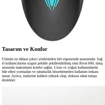
uygunluk sağlar.
Aula S13 ve Claw's Crossfire V1 Oyuncu Fareleri
Karşılaştırması ve Özellikleri
İki popüler oyuncu faresi Aula S13 ve Claw's Crossfire V1'in
özellikleri, kullanıcı yorumları ve performans karşılaştırmasıyla en
uygun seçeneği belirleyin.
Tasarım ve Konfor
Ürünün en dikkat çekici yönlerinden biri ergonomik tasarımıdır. Sağ
el kullanıcılarına uygun şekilde şekillendirilmiş olan Rival 600, tutuş
sırasında maksimum konfor sağlar. Uzun ve yoğun kullanımlarda
bile elleri yormadan ve rahatsızlık hissettirmeden kullanım imkanı
sunar. Ayrıca, malzeme kalitesi yüksek olup, dokusu rahat tutuşu
destekler.