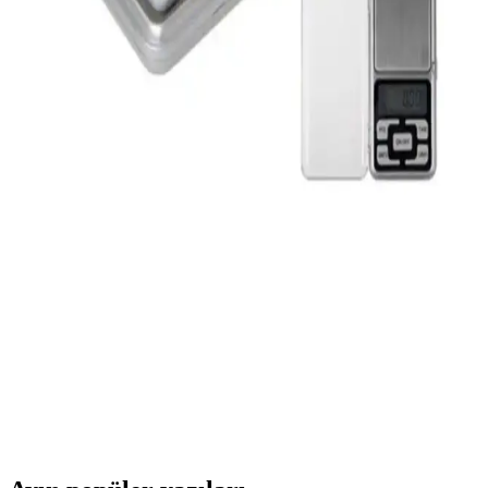
JBL 510 Taşınabilir Kablosuz Hoparlör: Yüksek Ses
Kalitesi ve Dayanıklılık
JBL 510, hafif tasarımı, suya dayanıklılığı ve uzun pil ömrü ile
hareketli yaşam tarzınıza uygun, yüksek kaliteli ses ve pratiklik
sunan kablosuz hoparlördür.
Taşınabilir Şarj Aletleri Karşılaştırması: Xiaomi
22.5W ve Ttec Powerslim Özellikleri
İki popüler taşınabilir şarj cihazını karşılaştırıyoruz. Xiaomi 22.5W
ve Ttec Powerslim'in kapasite, hız, tasarım ve kullanıcı yorumlarıyla
en iyi seçimi yapmanıza yardımcı oluyor.
4KidSteps Hassas Cep Terazi: Taşınabilir ve Yüksek
Hassasiyetli Dijital Tartı Cihazı
4KidSteps Hassas Cep Terazi, kompakt tasarımı ve 0,01 gram
hassasiyetle küçük nesneleri güvenle tartmanıza imkan tanır. Hafif
ve dayanıklı yapısıyla her yerde kullanabilirsiniz.