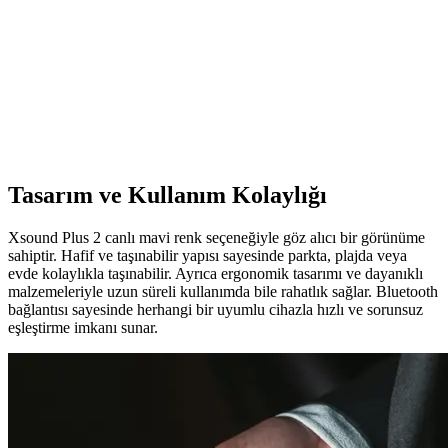
en iyi seçimi yapmanıza yardımcı oluyor.
4KidSteps Hassas Cep Terazi: Taşınabilir ve Yüksek
Hassasiyetli Dijital Tartı Cihazı
4KidSteps Hassas Cep Terazi, kompakt tasarımı ve 0,01 gram
hassasiyetle küçük nesneleri güvenle tartmanıza imkan tanır. Hafif
ve dayanıklı yapısıyla her yerde kullanabilirsiniz.
Tasarım ve Kullanım Kolaylığı
Xsound Plus 2 canlı mavi renk seçeneğiyle göz alıcı bir görünüme
sahiptir. Hafif ve taşınabilir yapısı sayesinde parkta, plajda veya
evde kolaylıkla taşınabilir. Ayrıca ergonomik tasarımı ve dayanıklı
malzemeleriyle uzun süreli kullanımda bile rahatlık sağlar. Bluetooth
bağlantısı sayesinde herhangi bir uyumlu cihazla hızlı ve sorunsuz
eşleştirme imkanı sunar.