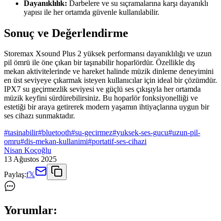
Dayanıklılık:
Darbelere ve su sıçramalarına karşı dayanıklı
yapısı ile her ortamda güvenle kullanılabilir.
Sonuç ve Değerlendirme
Storemax Xsound Plus 2 yüksek performansı dayanıklılığı ve uzun
pil ömrü ile öne çıkan bir taşınabilir hoparlördür. Özellikle dış
mekan aktivitelerinde ve hareket halinde müzik dinleme deneyimini
en üst seviyeye çıkarmak isteyen kullanıcılar için ideal bir çözümdür.
IPX7 su geçirmezlik seviyesi ve güçlü ses çıkışıyla her ortamda
müzik keyfini sürdürebilirsiniz. Bu hoparlör fonksiyonelliği ve
estetiği bir araya getirerek modern yaşamın ihtiyaçlarına uygun bir
ses cihazı sunmaktadır.
#
tasinabilir
#
bluetooth
#
su-gecirmez
#
yuksek-ses-gucu
#
uzun-pil-
omru
#
dis-mekan-kullanimi
#
portatif-ses-cihazi
Nisan Koçoğlu
13 Ağustos 2025
Paylaş:
f
𝕏
Yorumlar: