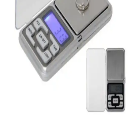
güç, kapasiteler ve kullanıcı yorumlarıyla ürünlerin performansını ve
dayanıklılığını ortaya koyuyor.
Anker Soundcore 2 ve JBL Clip 4 Karşılaştırması:
Hangi Taşınabilir Hoparlör Sizi Daha Çok Memnun
Eder
İki popüler taşınabilir hoparlör Anker Soundcore 2 ve JBL Clip 4'ün
özellikleri, performansları ve kullanıcı yorumlarıyla detaylı
karşılaştırması burada.
JBL 510 Taşınabilir Kablosuz Hoparlör: Yüksek Ses
Kalitesi ve Dayanıklılık
JBL 510, hafif tasarımı, suya dayanıklılığı ve uzun pil ömrü ile
hareketli yaşam tarzınıza uygun, yüksek kaliteli ses ve pratiklik
sunan kablosuz hoparlördür.
Taşınabilir Şarj Aletleri Karşılaştırması: Xiaomi
22.5W ve Ttec Powerslim Özellikleri
İki popüler taşınabilir şarj cihazını karşılaştırıyoruz. Xiaomi 22.5W
ve Ttec Powerslim'in kapasite, hız, tasarım ve kullanıcı yorumlarıyla