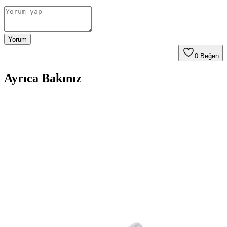
Yorum
0
Beğen
Ayrıca Bakınız
AMD Radeon FSR 4 INT8 Desteğinin RDNA 2 ve 3
GPU'lar İçin Resmen Yayınlanmama Kararı ve
Etkileri
AMD, FSR 4 INT8 teknolojisini RDNA 2 ve 3 mimarisine sahip
GPU'lar için resmi olarak yayınlamıyor. Bu durum taşınabilir
cihazlarda performans kaybına ve rekabet dezavantajına yol açıyor.
Seyahatlerde Konfor Sağlayan Hafif ve Katlanabilir
Saç Kurutma Makineleri İncelemesi
Seyahat tipi saç kurutma makineleri, hafif ve kompakt tasarımlarıyla