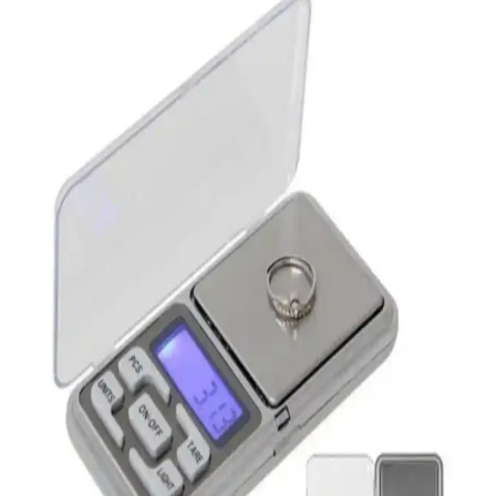
seyahatlerde kolay kullanım sağlar. Enerji verimli, taşınabilir ve çok
fonksiyonlu modellerle kişisel bakımınızı pratik hale getirin.
32 GB Flash Bellek: Günümüzdeki Elektronik
Dünyasının Vazgeçilmez Parçası
32 GB flash bellekler, taşınabilirlik, uygun fiyat ve geniş uyumluluk
ile günlük ve profesyonel kullanımı kolaylaştırır.
Schafer Stormy Kişisel Blender Karşılaştırması:
Performans, Tasarım ve Kullanıcı Yorumları
İki Schafer Stormy kişisel blender modeli detaylı karşılaştırması,
güç, kapasiteler ve kullanıcı yorumlarıyla ürünlerin performansını ve
dayanıklılığını ortaya koyuyor.
Anker Soundcore 2 ve JBL Clip 4 Karşılaştırması:
Hangi Taşınabilir Hoparlör Sizi Daha Çok Memnun
Eder
İki popüler taşınabilir hoparlör Anker Soundcore 2 ve JBL Clip 4'ün
özellikleri, performansları ve kullanıcı yorumlarıyla detaylı
karşılaştırması burada.