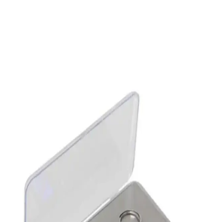
Etkileri
AMD, FSR 4 INT8 teknolojisini RDNA 2 ve 3 mimarisine sahip
GPU'lar için resmi olarak yayınlamıyor. Bu durum taşınabilir
cihazlarda performans kaybına ve rekabet dezavantajına yol açıyor.
Seyahatlerde Konfor Sağlayan Hafif ve Katlanabilir
Saç Kurutma Makineleri İncelemesi
Seyahat tipi saç kurutma makineleri, hafif ve kompakt tasarımlarıyla
seyahatlerde kolay kullanım sağlar. Enerji verimli, taşınabilir ve çok
fonksiyonlu modellerle kişisel bakımınızı pratik hale getirin.
32 GB Flash Bellek: Günümüzdeki Elektronik
Dünyasının Vazgeçilmez Parçası
32 GB flash bellekler, taşınabilirlik, uygun fiyat ve geniş uyumluluk
ile günlük ve profesyonel kullanımı kolaylaştırır.
Schafer Stormy Kişisel Blender Karşılaştırması:
Performans, Tasarım ve Kullanıcı Yorumları
İki Schafer Stormy kişisel blender modeli detaylı karşılaştırması,