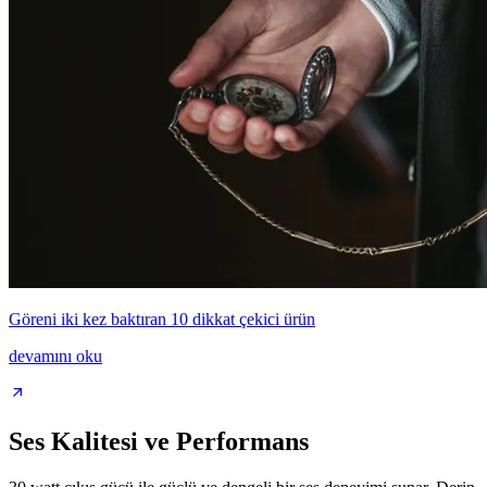
Göreni iki kez baktıran 10 dikkat çekici ürün
devamını oku
Ses Kalitesi ve Performans