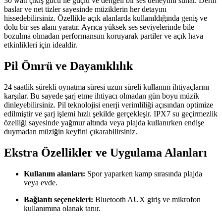
30 watt çıkış gücü ile güçlü ve dengeli bir ses deneyimi sunar. Derin
baslar ve net tizler sayesinde müziklerin her detayını
hissedebilirsiniz. Özellikle açık alanlarda kullanıldığında geniş ve
dolu bir ses alanı yaratır. Ayrıca yüksek ses seviyelerinde bile
bozulma olmadan performansını koruyarak partiler ve açık hava
etkinlikleri için idealdir.
Pil Ömrü ve Dayanıklılık
24 saatlik sürekli oynatma süresi uzun süreli kullanım ihtiyaçlarını
karşılar. Bu sayede şarj etme ihtiyacı olmadan gün boyu müzik
dinleyebilirsiniz. Pil teknolojisi enerji verimliliği açısından optimize
edilmiştir ve şarj işlemi hızlı şekilde gerçekleşir. IPX7 su geçirmezlik
özelliği sayesinde yağmur altında veya plajda kullanırken endişe
duymadan müziğin keyfini çıkarabilirsiniz.
Ekstra Özellikler ve Uygulama Alanları
Kullanım alanları:
Spor yaparken kamp sırasında plajda
veya evde.
Bağlantı seçenekleri:
Bluetooth AUX giriş ve mikrofon
kullanımına olanak tanır.