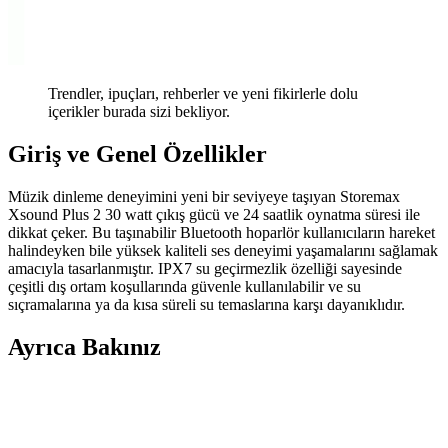
Trendler, ipuçları, rehberler ve yeni fikirlerle dolu
içerikler burada sizi bekliyor.
Giriş ve Genel Özellikler
Müzik dinleme deneyimini yeni bir seviyeye taşıyan Storemax
Xsound Plus 2 30 watt çıkış gücü ve 24 saatlik oynatma süresi ile
dikkat çeker. Bu taşınabilir Bluetooth hoparlör kullanıcıların hareket
halindeyken bile yüksek kaliteli ses deneyimi yaşamalarını sağlamak
amacıyla tasarlanmıştır. IPX7 su geçirmezlik özelliği sayesinde
çeşitli dış ortam koşullarında güvenle kullanılabilir ve su
sıçramalarına ya da kısa süreli su temaslarına karşı dayanıklıdır.
Ayrıca Bakınız
AMD Radeon FSR 4 INT8 Desteğinin RDNA 2 ve 3
GPU'lar İçin Resmen Yayınlanmama Kararı ve