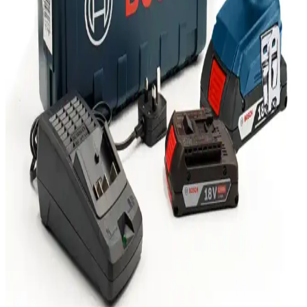
ürünün avantajları ve kullanıcı yorumları detaylı inceleniyor.
Logitech MX Master 3 Kablosuz Fare: Ergonomik
Tasarım ve Çoklu İşlevsellik Özellikleri
Logitech MX Master 3, ergonomik tasarımı, yüksek hassasiyet
sensörü ve çoklu cihaz desteğiyle öne çıkan kablosuz fare,
profesyonellerin ve teknoloji tutkunlarının tercih ettiği üstün
performans sağlar.
Marshall Major III Bluetooth CT Kulaklık
İncelemesi: Tasarım, Ses ve Kullanım Özellikleri
Marshall Major III Bluetooth CT kulaklık, şık tasarımı, üstün ses
kalitesi ve uzun pil ömrü ile öne çıkar. Kablosuz kullanım ve yüksek
konfor sağlayan özellikleriyle günlük ve profesyonel kullanım için
ideal.
Bosch GDX 180-Lİ Kablosuz Darbeli Matkap:
Güçlü ve Çok Yönlü Profesyonel El Aleti
Bosch GDX 180-Lİ, çift fonksiyonlu, yüksek torklu ve kablosuz
tasarımıyla profesyonel ve hobi kullanımı için ideal, dayanıklı ve