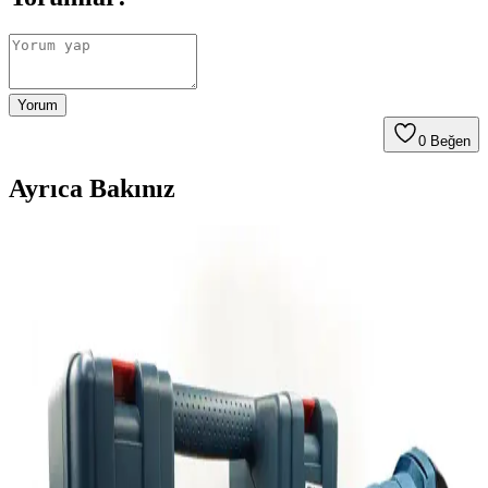
Yorum
0
Beğen
Ayrıca Bakınız
Otellerde USB Şarj Portları ve Juice Jacking
Güvenlik Riskleri ve Önlemleri
Otellerde USB şarj portları üzerinden gerçekleşebileceği düşünülen
juice jacking saldırıları, iOS cihazların varsayılan güvenlik önlemleri
sayesinde nadiren gerçekleşir. Basit ayarlarla riskler azaltılabilir.
TP-Link'in Wi-Fi 8 Teknolojisi Denemeleri ve 2028'e
Kadar Beklenen Yaygınlaşma
TP-Link, Wi-Fi 8 teknolojisinde başarılı denemeler gerçekleştirdi.