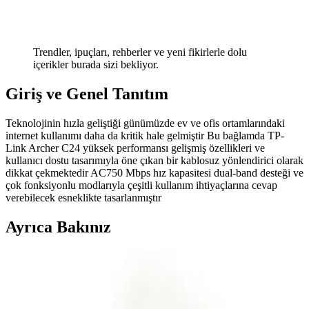
Trendler, ipuçları, rehberler ve yeni fikirlerle dolu
içerikler burada sizi bekliyor.
Giriş ve Genel Tanıtım
Teknolojinin hızla geliştiği günümüzde ev ve ofis ortamlarındaki
internet kullanımı daha da kritik hale gelmiştir Bu bağlamda TP-
Link Archer C24 yüksek performansı gelişmiş özellikleri ve
kullanıcı dostu tasarımıyla öne çıkan bir kablosuz yönlendirici olarak
dikkat çekmektedir AC750 Mbps hız kapasitesi dual-band desteği ve
çok fonksiyonlu modlarıyla çeşitli kullanım ihtiyaçlarına cevap
verebilecek esneklikte tasarlanmıştır
Ayrıca Bakınız
Otellerde USB Şarj Portları ve Juice Jacking
Güvenlik Riskleri ve Önlemleri