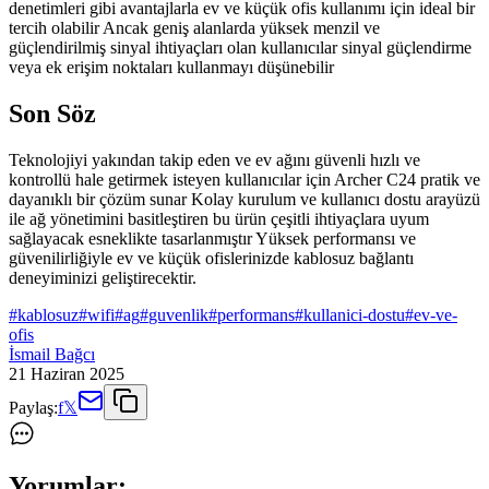
denetimleri gibi avantajlarla ev ve küçük ofis kullanımı için ideal bir
tercih olabilir Ancak geniş alanlarda yüksek menzil ve
güçlendirilmiş sinyal ihtiyaçları olan kullanıcılar sinyal güçlendirme
veya ek erişim noktaları kullanmayı düşünebilir
Son Söz
Teknolojiyi yakından takip eden ve ev ağını güvenli hızlı ve
kontrollü hale getirmek isteyen kullanıcılar için Archer C24 pratik ve
dayanıklı bir çözüm sunar Kolay kurulum ve kullanıcı dostu arayüzü
ile ağ yönetimini basitleştiren bu ürün çeşitli ihtiyaçlara uyum
sağlayacak esneklikte tasarlanmıştır Yüksek performansı ve
güvenilirliğiyle ev ve küçük ofislerinizde kablosuz bağlantı
deneyiminizi geliştirecektir.
#
kablosuz
#
wifi
#
ag
#
guvenlik
#
performans
#
kullanici-dostu
#
ev-ve-
ofis
İsmail Bağcı
21 Haziran 2025
Paylaş:
f
𝕏
Yorumlar: