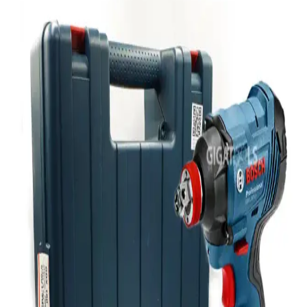
Otellerde USB şarj portları üzerinden gerçekleşebileceği düşünülen
juice jacking saldırıları, iOS cihazların varsayılan güvenlik önlemleri
sayesinde nadiren gerçekleşir. Basit ayarlarla riskler azaltılabilir.
TP-Link'in Wi-Fi 8 Teknolojisi Denemeleri ve 2028'e
Kadar Beklenen Yaygınlaşma
TP-Link, Wi-Fi 8 teknolojisinde başarılı denemeler gerçekleştirdi.
Bu teknoloji, düşük gecikme ve yüksek güvenilirlik sunmayı
hedefliyor ancak yaygınlaşması 2028'e kadar sürecek. Altyapı ve
maliyet önemli faktörler.
8BitDo Pro 3 Kablosuz Oyun Kumandası:
Değiştirilebilir Tuşlar ve TMR Teknolojisiyle Yenilik
8BitDo Pro 3, değiştirilebilir ABXY tuşları ve dayanıklı TMR
joystick teknolojisiyle farklı platformlarda kişiselleştirilebilir oyun
deneyimi sunar. Batarya değişimi olmaması ve 250Hz anketleme
hızı bazı kullanıcılar için sınırlamalar oluşturabilir.
Ugreen CAT6 Yassı Ethernet Kablosu: Yüksek Hız
ve Dayanıklılık Sunan Pratik Bağlantı Çözümü
Ugreen CAT6 yassı Ethernet kablosu, yüksek hız, dayanıklılık ve