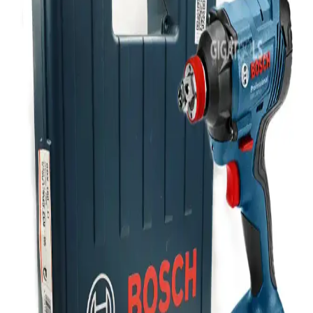
Bu teknoloji, düşük gecikme ve yüksek güvenilirlik sunmayı
hedefliyor ancak yaygınlaşması 2028'e kadar sürecek. Altyapı ve
maliyet önemli faktörler.
8BitDo Pro 3 Kablosuz Oyun Kumandası:
Değiştirilebilir Tuşlar ve TMR Teknolojisiyle Yenilik
8BitDo Pro 3, değiştirilebilir ABXY tuşları ve dayanıklı TMR
joystick teknolojisiyle farklı platformlarda kişiselleştirilebilir oyun
deneyimi sunar. Batarya değişimi olmaması ve 250Hz anketleme
hızı bazı kullanıcılar için sınırlamalar oluşturabilir.
Ugreen CAT6 Yassı Ethernet Kablosu: Yüksek Hız
ve Dayanıklılık Sunan Pratik Bağlantı Çözümü
Ugreen CAT6 yassı Ethernet kablosu, yüksek hız, dayanıklılık ve
pratik kullanım özellikleriyle dar alanlarda ideal çözüm sunar. Uzun
ömürlü ve estetik tasarımıyla güvenilir bağlantı sağlar.
Kensa Doubleshock 4 ve Dexxony Oyun Kolu
Karşılaştırması: Özellikler ve Kullanıcı Yorumları
Kensa Doubleshock 4 ve Dexxony oyun kolunun bağlantı, titreşim,
ergonomi ve kullanıcı memnuniyeti açısından karşılaştırması. Her iki