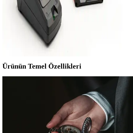
konfor sağlayan özellikleriyle günlük ve profesyonel kullanım için
ideal.
Bosch GDX 180-Lİ Kablosuz Darbeli Matkap:
Güçlü ve Çok Yönlü Profesyonel El Aleti
Bosch GDX 180-Lİ, çift fonksiyonlu, yüksek torklu ve kablosuz
tasarımıyla profesyonel ve hobi kullanımı için ideal, dayanıklı ve
çok yönlü darbeli matkap. İşleri hızlandırır, hareket özgürlüğü sağlar.
Ürünün Temel Özellikleri