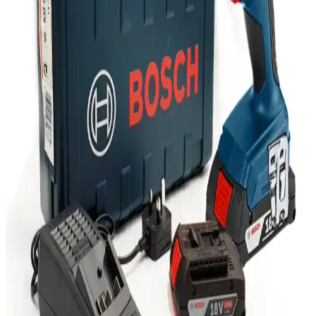
pratik kullanım özellikleriyle dar alanlarda ideal çözüm sunar. Uzun
ömürlü ve estetik tasarımıyla güvenilir bağlantı sağlar.
Kensa Doubleshock 4 ve Dexxony Oyun Kolu
Karşılaştırması: Özellikler ve Kullanıcı Yorumları
Kensa Doubleshock 4 ve Dexxony oyun kolunun bağlantı, titreşim,
ergonomi ve kullanıcı memnuniyeti açısından karşılaştırması. Her iki
ürünün avantajları ve kullanıcı yorumları detaylı inceleniyor.
Logitech MX Master 3 Kablosuz Fare: Ergonomik
Tasarım ve Çoklu İşlevsellik Özellikleri
Logitech MX Master 3, ergonomik tasarımı, yüksek hassasiyet
sensörü ve çoklu cihaz desteğiyle öne çıkan kablosuz fare,
profesyonellerin ve teknoloji tutkunlarının tercih ettiği üstün
performans sağlar.
Marshall Major III Bluetooth CT Kulaklık
İncelemesi: Tasarım, Ses ve Kullanım Özellikleri
Marshall Major III Bluetooth CT kulaklık, şık tasarımı, üstün ses
kalitesi ve uzun pil ömrü ile öne çıkar. Kablosuz kullanım ve yüksek