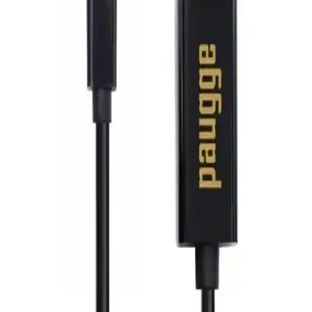
HADRON HDX7794 VGA to HDMI adaptörü, eski VGA çıkışını
HDMI'ya dönüştürürken, ses ve görüntü aktarımını kolaylaştırır,
uygun fiyatlı ve kullanışlıdır, ancak performans ve dayanıklılık
konularında bazı sorunlar yaşanabilir.
Dark HDMI ve PrimeX Plus PX-1121 Micro HDMI
Kablo Karşılaştırması ve Özellikleri
Dark HDMI ve PrimeX Plus PX-1121 Micro HDMI kablolarını
performans, uzunluk ve uyumluluk açısından karşılaştırıyoruz.
Hangi kablonun ihtiyaçlarınıza uygun olduğunu öğrenin.
Philips 50PUS8009 ve Toshiba 43UA2263DT Akıllı
LED TV'lerin Karşılaştırması 2023
Philips 50PUS8009 ve Toshiba 43UA2263DT modelleri, ekran,
çözünürlük ve işletim sistemi gibi özelliklerle karşılaştırıldı. Philips
yüksek renk canlılığı ve Ambilight ile öne çıkarken, Toshiba düşük
renk kalitesi ve kontrol sorunlarıyla dikkat çekiyor.
Inca IDPH-18T Displayport HDMI Kablo 4K
Çözünürlük ve Yüksek Ses Kalitesi Sunar