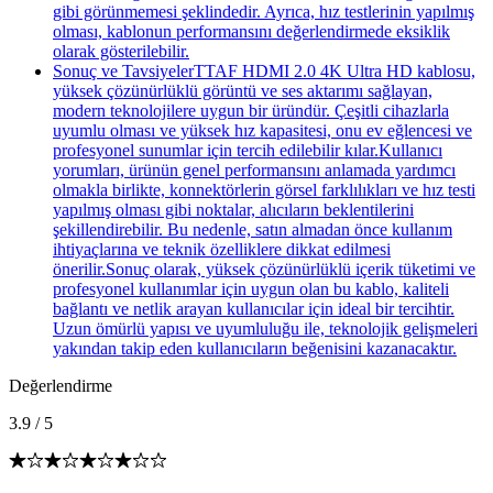
gibi görünmemesi şeklindedir. Ayrıca, hız testlerinin yapılmış
olması, kablonun performansını değerlendirmede eksiklik
olarak gösterilebilir.
Sonuç ve TavsiyelerTTAF HDMI 2.0 4K Ultra HD kablosu,
yüksek çözünürlüklü görüntü ve ses aktarımı sağlayan,
modern teknolojilere uygun bir üründür. Çeşitli cihazlarla
uyumlu olması ve yüksek hız kapasitesi, onu ev eğlencesi ve
profesyonel sunumlar için tercih edilebilir kılar.Kullanıcı
yorumları, ürünün genel performansını anlamada yardımcı
olmakla birlikte, konnektörlerin görsel farklılıkları ve hız testi
yapılmış olması gibi noktalar, alıcıların beklentilerini
şekillendirebilir. Bu nedenle, satın almadan önce kullanım
ihtiyaçlarına ve teknik özelliklere dikkat edilmesi
önerilir.Sonuç olarak, yüksek çözünürlüklü içerik tüketimi ve
profesyonel kullanımlar için uygun olan bu kablo, kaliteli
bağlantı ve netlik arayan kullanıcılar için ideal bir tercihtir.
Uzun ömürlü yapısı ve uyumluluğu ile, teknolojik gelişmeleri
yakından takip eden kullanıcıların beğenisini kazanacaktır.
Değerlendirme
3.9
/
5