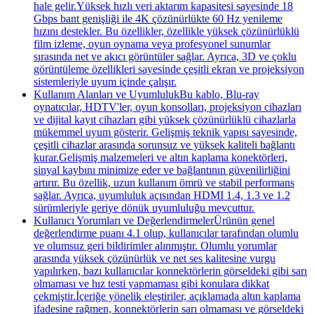
hale gelir.Yüksek hızlı veri aktarım kapasitesi sayesinde 18
Gbps bant genişliği ile 4K çözünürlükte 60 Hz yenileme
hızını destekler. Bu özellikler, özellikle yüksek çözünürlüklü
film izleme, oyun oynama veya profesyonel sunumlar
sırasında net ve akıcı görüntüler sağlar. Ayrıca, 3D ve çoklu
görüntüleme özellikleri sayesinde çeşitli ekran ve projeksiyon
sistemleriyle uyum içinde çalışır.
Kullanım Alanları ve UyumlulukBu kablo, Blu-ray
oynatıcılar, HDTV'ler, oyun konsolları, projeksiyon cihazları
ve dijital kayıt cihazları gibi yüksek çözünürlüklü cihazlarla
mükemmel uyum gösterir. Gelişmiş teknik yapısı sayesinde,
çeşitli cihazlar arasında sorunsuz ve yüksek kaliteli bağlantı
kurar.Gelişmiş malzemeleri ve altın kaplama konektörleri,
sinyal kaybını minimize eder ve bağlantının güvenilirliğini
artırır. Bu özellik, uzun kullanım ömrü ve stabil performans
sağlar. Ayrıca, uyumluluk açısından HDMI 1.4, 1.3 ve 1.2
sürümleriyle geriye dönük uyumluluğu mevcuttur.
Kullanıcı Yorumları ve DeğerlendirmelerÜrünün genel
değerlendirme puanı 4.1 olup, kullanıcılar tarafından olumlu
ve olumsuz geri bildirimler alınmıştır. Olumlu yorumlar
arasında yüksek çözünürlük ve net ses kalitesine vurgu
yapılırken, bazı kullanıcılar konnektörlerin görseldeki gibi sarı
olmaması ve hız testi yapmaması gibi konulara dikkat
çekmiştir.İçeriğe yönelik eleştiriler, açıklamada altın kaplama
ifadesine rağmen, konnektörlerin sarı olmaması ve görseldeki