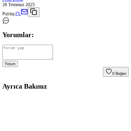
28 Temmuz 2025
Paylaş:
f
𝕏
Yorumlar:
Yorum
0
Beğen
Ayrıca Bakınız
Nextstar Minix HD Black 3 Uydu Alıcısı Yüksek
Çözünürlük ve Çok Yönlü Bağlantı Özellikleriyle
Nextstar Minix HD Black 3, Full HD görüntü kalitesi, TKGS
uyumu ve çoklu bağlantı seçenekleriyle modern tasarımıyla evde