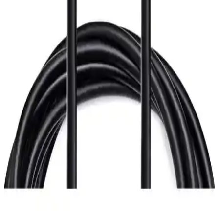
Inca IDPH-18T Displayport HDMI kablo, 4K çözünürlük, yüksek
ses kalitesi ve dayanıklı yapısıyla profesyonel ve günlük kullanımda
üstün performans sağlar, esnek uzunluk ve güvenilir bağlantı sunar.
HDMI Kablo Karşılaştırması: Uzunluk, Kalite ve
Kullanıcı Deneyimleri Analizi
İki HDMI kablo ürününü teknik özellikler ve kullanıcı geri
bildirimleriyle karşılaştırıyoruz. Uzunluk, malzeme, ses ve görüntü
aktarımı ile performans değerlendirmesi içerir.
HDMI Kablo Karşılaştırması: 4K UHD ve Kısa
HDMI Kablosunun Özellikleri ve Farkları
İki farklı HDMI kabloyu detaylı karşılaştırıyoruz. 4K UHD ve kısa
HDMI kabloların özellikleri, kullanım alanları ve kullanıcı
yorumlarıyla en uygun seçeneği belirleyin.
Paugge 4K 60Hz Thunderbolt 2 Destekli Mini
DisplayPort HDMI Adaptör Kablosu
Paugge 4K 60Hz Thunderbolt 2 uyumlu Mini DisplayPort HDMI
adaptör kablosu, yüksek çözünürlük ve hızlı aktarım sağlar, kolay