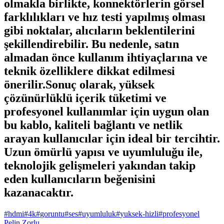
olmakla birlikte, konnektörlerin görsel
farklılıkları ve hız testi yapılmış olması
gibi noktalar, alıcıların beklentilerini
şekillendirebilir. Bu nedenle, satın
almadan önce kullanım ihtiyaçlarına ve
teknik özelliklere dikkat edilmesi
önerilir.Sonuç olarak, yüksek
çözünürlüklü içerik tüketimi ve
profesyonel kullanımlar için uygun olan
bu kablo, kaliteli bağlantı ve netlik
arayan kullanıcılar için ideal bir tercihtir.
Uzun ömürlü yapısı ve uyumluluğu ile,
teknolojik gelişmeleri yakından takip
eden kullanıcıların beğenisini
kazanacaktır.
#
hdmi
#
4k
#
goruntu
#
ses
#
uyumluluk
#
yuksek-hizli
#
profesyonel
Pelin Zorlu