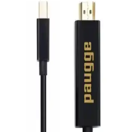
yüksek kaliteli yayın deneyimi sunar.
HADRON HDX7794 VGA to HDMI Adaptörü
İncelenmesi ve Kullanıcı Yorumları
HADRON HDX7794 VGA to HDMI adaptörü, eski VGA çıkışını
HDMI'ya dönüştürürken, ses ve görüntü aktarımını kolaylaştırır,
uygun fiyatlı ve kullanışlıdır, ancak performans ve dayanıklılık
konularında bazı sorunlar yaşanabilir.
Dark HDMI ve PrimeX Plus PX-1121 Micro HDMI
Kablo Karşılaştırması ve Özellikleri
Dark HDMI ve PrimeX Plus PX-1121 Micro HDMI kablolarını
performans, uzunluk ve uyumluluk açısından karşılaştırıyoruz.
Hangi kablonun ihtiyaçlarınıza uygun olduğunu öğrenin.
Philips 50PUS8009 ve Toshiba 43UA2263DT Akıllı
LED TV'lerin Karşılaştırması 2023
Philips 50PUS8009 ve Toshiba 43UA2263DT modelleri, ekran,
çözünürlük ve işletim sistemi gibi özelliklerle karşılaştırıldı. Philips
yüksek renk canlılığı ve Ambilight ile öne çıkarken, Toshiba düşük