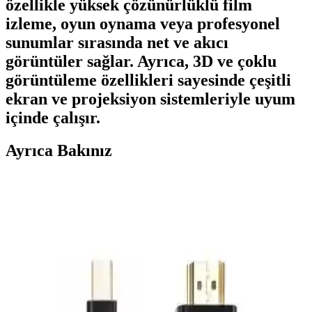
özellikle yüksek çözünürlüklü film
izleme, oyun oynama veya profesyonel
sunumlar sırasında net ve akıcı
görüntüler sağlar. Ayrıca, 3D ve çoklu
görüntüleme özellikleri sayesinde çeşitli
ekran ve projeksiyon sistemleriyle uyum
içinde çalışır.
Ayrıca Bakınız
Nextstar Minix HD Black 3 Uydu Alıcısı Yüksek
Çözünürlük ve Çok Yönlü Bağlantı Özellikleriyle
Nextstar Minix HD Black 3, Full HD görüntü kalitesi, TKGS
uyumu ve çoklu bağlantı seçenekleriyle modern tasarımıyla evde
yüksek kaliteli yayın deneyimi sunar.
HADRON HDX7794 VGA to HDMI Adaptörü
İncelenmesi ve Kullanıcı Yorumları