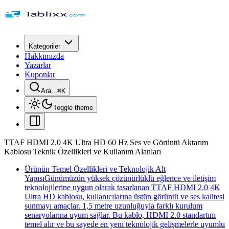
Kategoriler
Hakkımızda
Yazarlar
Kuponlar
Ara...
⌘
K
Toggle theme
TTAF HDMI 2.0 4K Ultra HD 60 Hz Ses ve Görüntü Aktarım
Kablosu Teknik Özellikleri ve Kullanım Alanları
Ürünün Temel Özellikleri ve Teknolojik Alt
YapısıGünümüzün yüksek çözünürlüklü eğlence ve iletişim
teknolojilerine uygun olarak tasarlanan TTAF HDMI 2.0 4K
Ultra HD kablosu, kullanıcılarına üstün görüntü ve ses kalitesi
sunmayı amaçlar. 1,5 metre uzunluğuyla farklı kurulum
senaryolarına uyum sağlar. Bu kablo, HDMI 2.0 standartını
temel alır ve bu sayede en yeni teknolojik gelişmelerle uyumlu