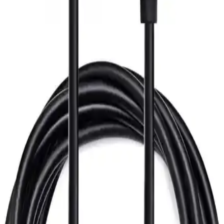
renk kalitesi ve kontrol sorunlarıyla dikkat çekiyor.
Inca IDPH-18T Displayport HDMI Kablo 4K
Çözünürlük ve Yüksek Ses Kalitesi Sunar
Inca IDPH-18T Displayport HDMI kablo, 4K çözünürlük, yüksek
ses kalitesi ve dayanıklı yapısıyla profesyonel ve günlük kullanımda
üstün performans sağlar, esnek uzunluk ve güvenilir bağlantı sunar.
HDMI Kablo Karşılaştırması: Uzunluk, Kalite ve
Kullanıcı Deneyimleri Analizi
İki HDMI kablo ürününü teknik özellikler ve kullanıcı geri
bildirimleriyle karşılaştırıyoruz. Uzunluk, malzeme, ses ve görüntü
aktarımı ile performans değerlendirmesi içerir.
HDMI Kablo Karşılaştırması: 4K UHD ve Kısa
HDMI Kablosunun Özellikleri ve Farkları
İki farklı HDMI kabloyu detaylı karşılaştırıyoruz. 4K UHD ve kısa
HDMI kabloların özellikleri, kullanım alanları ve kullanıcı
yorumlarıyla en uygun seçeneği belirleyin.
Paugge 4K 60Hz Thunderbolt 2 Destekli Mini