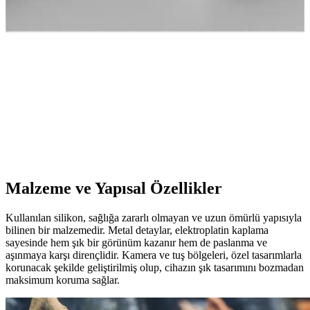
karşılaştırması ve seçim rehberi
Fibaks Galaxy Tab A8 10.5 modeli için silikon ve kapaklı kılıf
karşılaştırmasıyla, koruma ve kullanım özelliklerini detaylı
inceliyoruz.
Fibaks Xiaomi Mi 13T Kılıf Karşılaştırması: En İyi
Koruma ve Tasarım Seçenekleri
İki farklı Fibaks Xiaomi Mi 13T kılıfını detaylı karşılaştırıyoruz.
Koruma, tasarım ve kullanıcı yorumlarıyla en uygun modeli
seçmenize yardımcı oluyoruz.
Malzeme ve Yapısal Özellikler
Kullanılan silikon, sağlığa zararlı olmayan ve uzun ömürlü yapısıyla
bilinen bir malzemedir. Metal detaylar, elektroplatin kaplama
sayesinde hem şık bir görünüm kazanır hem de paslanma ve
aşınmaya karşı dirençlidir. Kamera ve tuş bölgeleri, özel tasarımlarla
korunacak şekilde geliştirilmiş olup, cihazın şık tasarımını bozmadan
maksimum koruma sağlar.