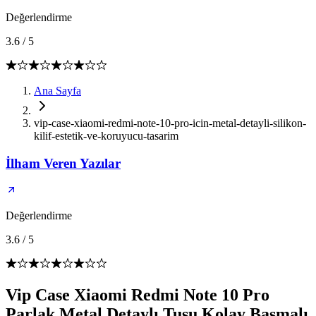
Değerlendirme
3.6
/
5
Ana Sayfa
vip-case-xiaomi-redmi-note-10-pro-icin-metal-detayli-silikon-
kilif-estetik-ve-koruyucu-tasarim
İlham Veren Yazılar
Değerlendirme
3.6
/
5
Vip Case Xiaomi Redmi Note 10 Pro
Parlak Metal Detaylı Tuşu Kolay Basmalı