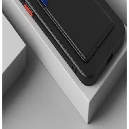
Desenli Seçeneklerin Özellikleri ve Kullanıcı
Yorumları
İki popüler Fibaks iPhone 11 kılıfını karşılaştırıyoruz: mat yüzeyli ve
desenli modellerin özellikleri, kullanıcı yorumları ve kullanım
kolaylığı hakkında detaylar burada.
iPhone 14 Pro Max için en iyi silikon kılıf
karşılaştırması ve özellikleri
iPhone 14 Pro Max için Ayıcık ve Kediler tasarımlı silikon kılıfların
özellikleri, kullanıcı yorumları ve karşılaştırmasıyla en iyi seçimi
yapın.
iPhone 13 için en iyi aksesuarlar: Kamera koruyucu
ve şık kılıf karşılaştırması
Bu makalede, iPhone 13 için tasarlanmış EVAX taşlı lens koruyucu
ve Go Aksesuar kalp desenli kılıfı karşılaştırıyoruz. Hangi ürün
ihtiyaçlarınıza daha uygun? Koruma ve tasarım açısından detaylar
burada.
Fibaks Samsung Galaxy Tab A8 10.5 için en iyi kılıf