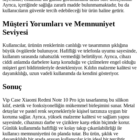
Ayrıca, içeriğinde sağlığa zararlı madde bulunmamaktadır, bu da
kullanıcıların güvenle tercih edebileceği bir ürün haline getirir.
Müşteri Yorumları ve Memnuniyet
Seviyesi
Kullanıcılar, ürünün renklerinin canlılığı ve tasarımının şıklığına
büyük övgülerde bulunuyor. Hafifliği ve telefonla uyumu sayesinde,
kullanım sırasında rahatsızlık vermediği belirtiliyor. Ayrıca, cihazı
ciddi anlamda darbelere karşı koruduğu ve çizilmelere engel olduğu
müşteri geri bildirimleriyle destekleniyor. Kılıfın malzeme kalitesi ve
dayanıklılığı, uzun vadeli kullanımda da kendini gösteriyor.
Sonuç
Vip Case Xiaomi Redmi Note 10 Pro için tasarlanmış bu silikon
kılıf, estetik ve fonksiyonelliğin mükemmel birleşimini sunar. Metal
detaylar ve pastel renk seçenekleriyle kişisel tarzınıza uygun bir
koruma sağlar. Ayrıca, yüksek malzeme kalitesi ve sağlam yapısı
sayesinde, cihazınızı darbe ve çiziklere karşı etkin biçimde korur.
Günlük kullanımda hafifliği ve kolay takıp çıkarılabilirliği ile
kullanıcı memnuniyetini ön planda tutar. Bu ürün, şıklık ve
dayanıklılığı bir arada arayan kullanıcılar için ideal bir tercihtir.