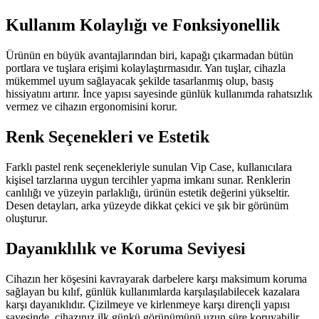
Kullanım Kolaylığı ve Fonksiyonellik
Ürünün en büyük avantajlarından biri, kapağı çıkarmadan bütün
portlara ve tuşlara erişimi kolaylaştırmasıdır. Yan tuşlar, cihazla
mükemmel uyum sağlayacak şekilde tasarlanmış olup, basış
hissiyatını artırır. İnce yapısı sayesinde günlük kullanımda rahatsızlık
vermez ve cihazın ergonomisini korur.
Renk Seçenekleri ve Estetik
Farklı pastel renk seçenekleriyle sunulan Vip Case, kullanıcılara
kişisel tarzlarına uygun tercihler yapma imkanı sunar. Renklerin
canlılığı ve yüzeyin parlaklığı, ürünün estetik değerini yükseltir.
Desen detayları, arka yüzeyde dikkat çekici ve şık bir görünüm
oluşturur.
Dayanıklılık ve Koruma Seviyesi
Cihazın her köşesini kavrayarak darbelere karşı maksimum koruma
sağlayan bu kılıf, günlük kullanımlarda karşılaşılabilecek kazalara
karşı dayanıklıdır. Çizilmeye ve kirlenmeye karşı dirençli yapısı
sayesinde, cihazınız ilk günkü görünümünü uzun süre koruyabilir.