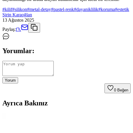
#
kilif
#
silikon
#
metal-detay
#
pastel-renk
#
dayaniklilik
#
koruma
#
estetik
Şirin Karaoğlan
13 Ağustos 2025
Paylaş:
f
𝕏
Yorumlar:
Yorum
0
Beğen
Ayrıca Bakınız
Telefon Kamera Lens Koruyucularının Gerekliliği ve
Optik Performansa Etkileri