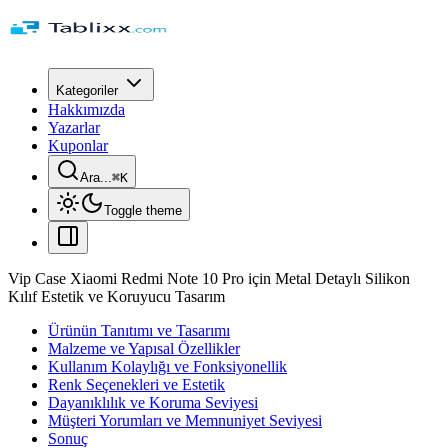
Kategoriler
Hakkımızda
Yazarlar
Kuponlar
Ara...
⌘
K
Toggle theme
Vip Case Xiaomi Redmi Note 10 Pro için Metal Detaylı Silikon
Kılıf Estetik ve Koruyucu Tasarım
Ürünün Tanıtımı ve Tasarımı
Malzeme ve Yapısal Özellikler
Kullanım Kolaylığı ve Fonksiyonellik
Renk Seçenekleri ve Estetik
Dayanıklılık ve Koruma Seviyesi
Müşteri Yorumları ve Memnuniyet Seviyesi
Sonuç