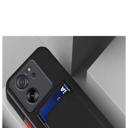
Telefon kamera lens koruyucuları çizilmeyi önlemeyi amaçlasa da
optik kaliteyi düşürebilir. Lensler dayanıklı malzemeden yapıldığı
için yükseltilmiş kılıflar ve alüminyum koruyucular daha etkili
koruma sağlar.
iPhone 14 Pro Max İçin KVK PRİVACY ve OSG
Kılıf Karşılaştırması
İşte iPhone 14 Pro Max için tasarlanmış KVK PRİVACY ve OSG
kılıflarının detaylı karşılaştırması, özellikleri ve kullanıcı
yorumlarıyla en iyi seçimi yapmanıza yardımcı oluyor.
OVADA Kılıf Modelleri Karşılaştırması: Pembe
Leopar ve Hologramlı Kurdele Desenli
İki popüler OVADA kılıf modeli olan pembe leopar desenli ve
hologramlı kurdele desenli kılıfların özellikleri, kullanıcı yorumları
ve karşılaştırması burada.
Fibaks iPhone 11 Kılıfı Karşılaştırması: Mat ve
Desenli Seçeneklerin Özellikleri ve Kullanıcı
Yorumları