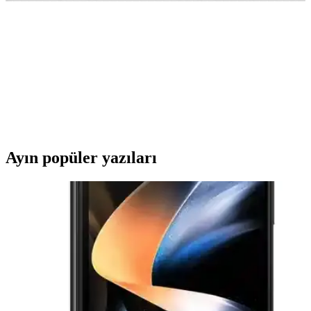
karşılaştırmasıyla, koruma ve kullanım özelliklerini detaylı
inceliyoruz.
Fibaks Xiaomi Mi 13T Kılıf Karşılaştırması: En İyi
Koruma ve Tasarım Seçenekleri
İki farklı Fibaks Xiaomi Mi 13T kılıfını detaylı karşılaştırıyoruz.
Koruma, tasarım ve kullanıcı yorumlarıyla en uygun modeli
seçmenize yardımcı oluyoruz.
Ayın popüler yazıları