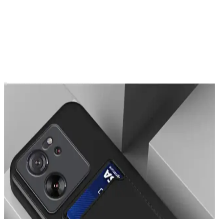
Telefon Kamera Lens Koruyucularının Gerekliliği ve
Optik Performansa Etkileri
Telefon kamera lens koruyucuları çizilmeyi önlemeyi amaçlasa da
optik kaliteyi düşürebilir. Lensler dayanıklı malzemeden yapıldığı
için yükseltilmiş kılıflar ve alüminyum koruyucular daha etkili
koruma sağlar.
iPhone 14 Pro Max İçin KVK PRİVACY ve OSG
Kılıf Karşılaştırması
İşte iPhone 14 Pro Max için tasarlanmış KVK PRİVACY ve OSG
kılıflarının detaylı karşılaştırması, özellikleri ve kullanıcı
yorumlarıyla en iyi seçimi yapmanıza yardımcı oluyor.
OVADA Kılıf Modelleri Karşılaştırması: Pembe
Leopar ve Hologramlı Kurdele Desenli
İki popüler OVADA kılıf modeli olan pembe leopar desenli ve
hologramlı kurdele desenli kılıfların özellikleri, kullanıcı yorumları
ve karşılaştırması burada.
Fibaks iPhone 11 Kılıfı Karşılaştırması: Mat ve