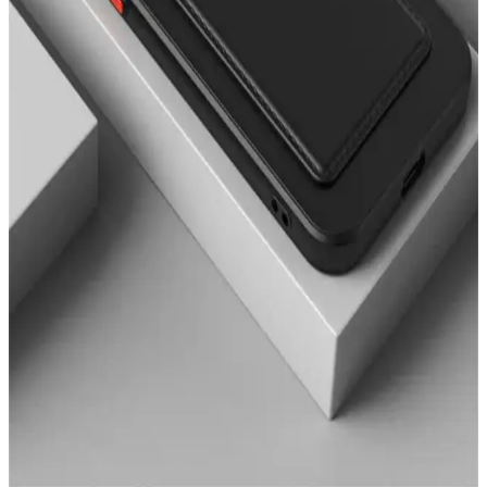
İki popüler Fibaks iPhone 11 kılıfını karşılaştırıyoruz: mat yüzeyli ve
desenli modellerin özellikleri, kullanıcı yorumları ve kullanım
kolaylığı hakkında detaylar burada.
iPhone 14 Pro Max için en iyi silikon kılıf
karşılaştırması ve özellikleri
iPhone 14 Pro Max için Ayıcık ve Kediler tasarımlı silikon kılıfların
özellikleri, kullanıcı yorumları ve karşılaştırmasıyla en iyi seçimi
yapın.
iPhone 13 için en iyi aksesuarlar: Kamera koruyucu
ve şık kılıf karşılaştırması
Bu makalede, iPhone 13 için tasarlanmış EVAX taşlı lens koruyucu
ve Go Aksesuar kalp desenli kılıfı karşılaştırıyoruz. Hangi ürün
ihtiyaçlarınıza daha uygun? Koruma ve tasarım açısından detaylar
burada.
Fibaks Samsung Galaxy Tab A8 10.5 için en iyi kılıf
karşılaştırması ve seçim rehberi
Fibaks Galaxy Tab A8 10.5 modeli için silikon ve kapaklı kılıf