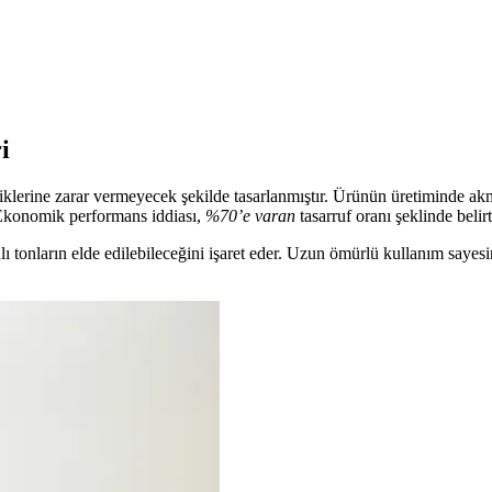
ikleriyle yazıcınızın performansını artırır. Orijinal toner kullanımı ba
Performansının Anahtarı
tu üretim süreçleriyle yazıcı performansını artırır. Ekonomik fiyatları 
i
niklerine zarar vermeyecek şekilde tasarlanmıştır. Ürünün üretiminde ak
 Ekonomik performans iddiası,
%70’e varan
tasarruf oranı şeklinde belirti
 canlı tonların elde edilebileceğini işaret eder. Uzun ömürlü kullanım saye