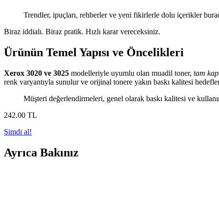
Trendler, ipuçları, rehberler ve yeni fikirlerle dolu içerikler bura
Biraz iddialı. Biraz pratik. Hızlı karar vereceksiniz.
Ürünün Temel Yapısı ve Öncelikleri
Xerox 3020 ve 3025
modelleriyle uyumlu olan muadil toner,
tam kapa
renk varyantıyla sunulur ve orijinal tonere yakın baskı kalitesi hedeflen
Müşteri değerlendirmeleri, genel olarak baskı kalitesi ve kullan
242
.00
TL
Şimdi al!
Ayrıca Bakınız
Samsung M2020 Yazıcı İçin En Uygun Toner Seçenekl
Samsung M2020 toner, yüksek baskı kapasitesi ve ekonomik kullanımıy