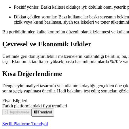
Pozitif yönler: Baskı kalitesi oldukça iyi; doluluk oranı yeterl
Dikkat çekilen sorunlar: Bazı kullanıcılar baskı sayısının bekle
çizik veya kısmi basılması, siyah toz lekeleri ve toner tüketiminin
Bu geribildirimler, kalite kontrolün düzenli olarak izlenmesi ve kullanı
Çevresel ve Ekonomik Etkiler
Üretimde geri dönüştürülebilir malzemelerin kullanıldığı belirtilir; bu
taşır. Ekonomik tarafta ise yüksek baskı hacimli ortamlarda %70’e vara
Kısa Değerlendirme
Dengeleyin: maliyet tasarrufu ve kullanım kolaylığı gerçekten öne çıkıyo
sonra geçiş yapılması önerilir. Hadi bakalım, test edin; sonuçları gözl
Fiyat Bilgileri
Farklı platformlardaki fiyat trendleri
🛒
Hepsiburada
🛍️
Trendyol
Seçili Platform:
Trendyol