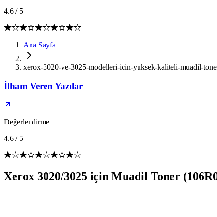
4.6
/
5
Ana Sayfa
xerox-3020-ve-3025-modelleri-icin-yuksek-kaliteli-muadil-ton
İlham Veren Yazılar
Değerlendirme
4.6
/
5
Xerox 3020/3025 için Muadil Toner (106R0