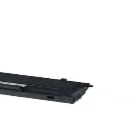
eri düşürür ve baskı kalitenizi artırır.
maliyetlerinizi optimize edin.
e dostu çözümler sunar.
izmet eder. Teknolojideki gelişmelerle baskı çözümleri çeşitleniyor.
rlü, net baskılar elde edin. Ekonomik ve verimli toner çözümleri