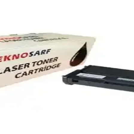
özümleri
fis ve ev kullanımı için ideal çözümler sunar. Doğru toner seçimi, maliyetl
Seçenekleri ve Bakım İpuçları
i, kullanım ipuçları ve bakım önerileriyle baskı kalitenizi koruyun ve 
alite ve Güvenilir Baskı Çözümü
kı kalitesi ile ofis ve profesyonel kullanıma uygun, ekonomik ve çevr
Hayattaki Önemi Hakkında Detaylı Bilgi
üskürtmeli, lazer, termal ve nokta vuruşlu türleriyle farklı ihtiyaçlara h
İçin Doğru Toner Rehberi
ınızın performansını artırır. Doğru toner seçimi ve bakım ile uzun ömü
oğru Seçimin Rehberi