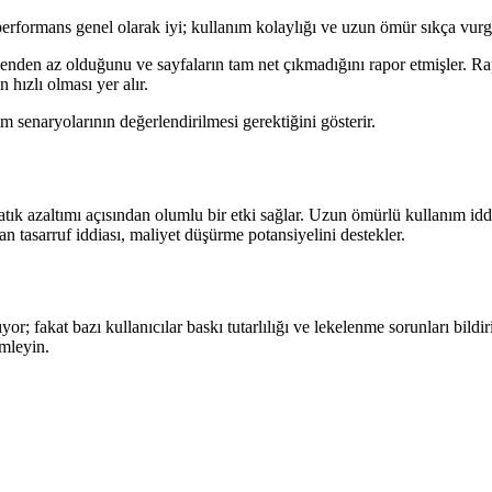
i; performans genel olarak iyi; kullanım kolaylığı ve uzun ömür sıkça vur
nenden az olduğunu ve sayfaların tam net çıkmadığını rapor etmişler. Rap
 hızlı olması yer alır.
m senaryolarının değerlendirilmesi gerektiğini gösterir.
, atık azaltımı açısından olumlu bir etki sağlar. Uzun ömürlü kullanım i
n tasarruf iddiası, maliyet düşürme potansiyelini destekler.
r; fakat bazı kullanıcılar baskı tutarlılığı ve lekelenme sorunları bildi
emleyin.