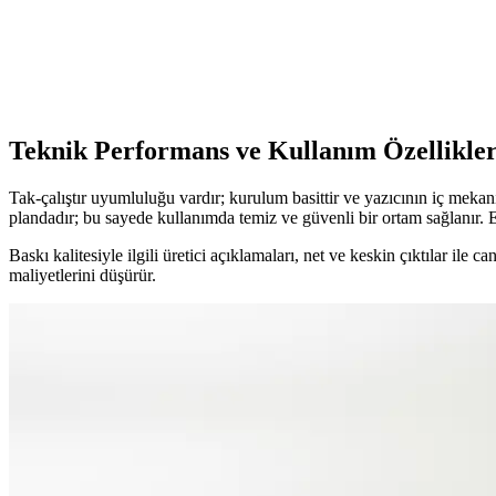
HP MFP M477fdw toner kartuşları, yüksek kapasiteli ve çevre dostu özell
Teknosarf Toner: Yüksek Kalite ve Ekonomik Yazıcı 
Teknosarf tonerler, yüksek baskı kalitesi, geniş uyumluluk ve çevre dos
Teknik Performans ve Kullanım Özellikler
Tak-çalıştır uyumluluğu vardır; kurulum basittir ve yazıcının iç meka
plandadır; bu sayede kullanımda temiz ve güvenli bir ortam sağlanır.
Baskı kalitesiyle ilgili üretici açıklamaları, net ve keskin çıktılar ile
maliyetlerini düşürür.