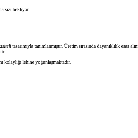
da sizi bekliyor.
siteli
tasarımıyla tanımlanmıştır. Üretim sırasında dayanıklılık esas al
ir.
ım kolaylığı lehine yoğunlaşmaktadır.
eri ve Bakım İpuçları
la öne çıkar. Doğru toner seçimi ve düzenli bakım, yazıcınızın perfo