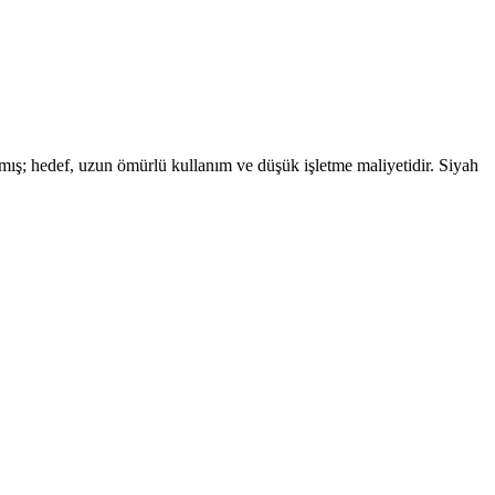
ınmış; hedef, uzun ömürlü kullanım ve düşük işletme maliyetidir. Siyah
rmansını maksimize eder.