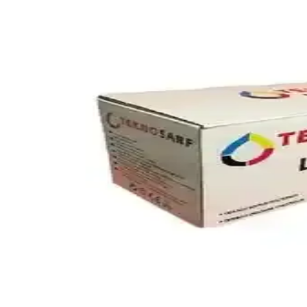
HP Tonerleri ile Yüksek Kaliteli ve Güvenilir Baskı Ç
HP tonerleri, yüksek kalite, güvenilirlik ve çevre dostu özellikleriyle o
Samsung Xpress M2020W Yazıcı İçin En Uygun Toner 
Samsung Xpress M2020W yazıcısı için orijinal ve uyumlu toner seçimler
Canon 1240C002CRG-045 M Kırmızı Toner: Yüksek K
Canon 1240C002CRG-045 M kırmızı toner, canlı renkler ve yüksek bas
Yazıcıların Çalışma Prensipleri, Türleri ve Günlük 
Yazıcılar, dijital bilgileri kağıda aktaran temel cihazlardır. Mürekkep p
Canon LBP3010B Toner Seçimi ve Bakımı: Yazıcınız 
Canon LBP3010B tonerleri, yüksek baskı kalitesi ve uyumlulukla yazıc
burada.
HP MFP M477fdw Toner Kartuşları: Yazıcınız İçin D