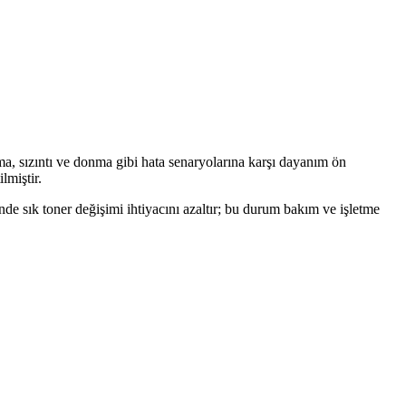
skı kalitesini ve cihaz ömrünü uzatır.
ve uzun ömürleriyle ideal sarf malzemedir.
ma, sızıntı ve donma gibi hata senaryolarına karşı dayanım ön
lmiştir.
sinde sık toner değişimi ihtiyacını azaltır; bu durum bakım ve işletme