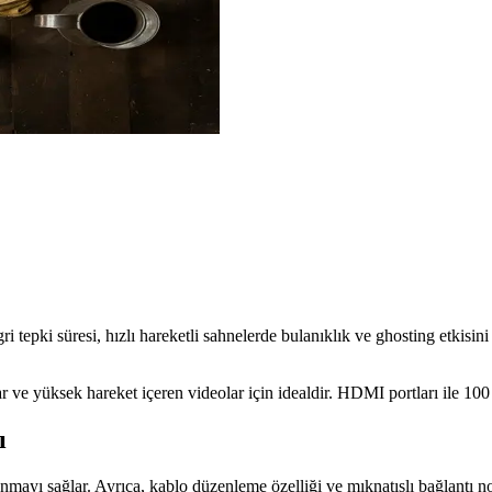
ri tepki süresi, hızlı hareketli sahnelerde bulanıklık ve ghosting etkisin
lar ve yüksek hareket içeren videolar için idealdir. HDMI portları ile 100
ı
mayı sağlar. Ayrıca, kablo düzenleme özelliği ve mıknatıslı bağlantı no