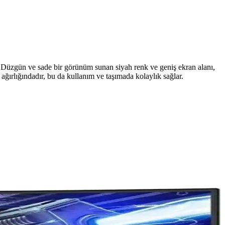
r. Düzgün ve sade bir görünüm sunan siyah renk ve geniş ekran alanı,
ğırlığındadır, bu da kullanım ve taşımada kolaylık sağlar.
yatıyla eleştiriliyor. iMac hedef ekran modu desteği kaldırıldı.
kleri ve yüksek fiyatlar profesyonel kullanıcıları alternatiflere