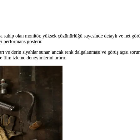
me hızı ve farklı panel tipleriyle öne çıkıyor. Kullanıcı yorumları v
a sahip olan monitör, yüksek çözünürlüğü sayesinde detaylı ve net görünt
yi performans gösterir.
nları ve derin siyahlar sunar, ancak renk dalgalanması ve görüş açısı sorun
 film izleme deneyimlerini artırır.