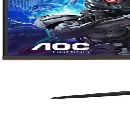
Apple'ın yeni Studio Display ve Studio Display XDR modelleri, teknik 
eleştirildi.
Samsung 24 inç monitörler karşılaştırması: VA ve IPS
Samsung'un 24 inç monitörleri VA ve IPS panellerin özelliklerini, per
LG 24GN65R-B Monitör İncelemesi: Yüksek Performa
LG 24GN65R-B, 23.8 inç IPS ekran, 144Hz yenileme hızı ve 1 ms tepki
sağlar.
Apple Studio Display ve Studio Display XDR: Intel M
Apple'ın Studio Display ve Studio Display XDR monitörleri yalnızca 
desteği yoktur.
Media Markt Monitörleri: Geniş Ürün Yelpazesi ve Te
Media Markt monitörleri çeşitli kullanım amaçlarına uygun yüksek tekno
AOC 27" C27G2ZE/BK ve Samsung Odyssey G4 Monit