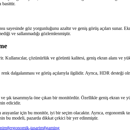
basittir.
ısı sayesinde göz yorgunluğunu azaltır ve geniş görüş açıları sunar. Ekra
mediği ve sallanmadığı gözlemlenmiştir.
rme
r. Kullanıcılar, çözünürlük ve görüntü kalitesi, geniş ekran alanı ve y
k dalgalanması ve görüş açılarıyla ilgilidir. Ayrıca, HDR desteği olmam
k tasarımıyla öne çıkan bir monitördür. Özellikle geniş ekran ve yü
in edicidir.
ı arayanlar için bu monitör, iyi bir seçim olacaktır. Ayrıca, ergonomik ta
n bu modeli, pazarda dikkat çekici bir yer edinmiştir.
anim
#
ergonomik-tasarim
#
gaming