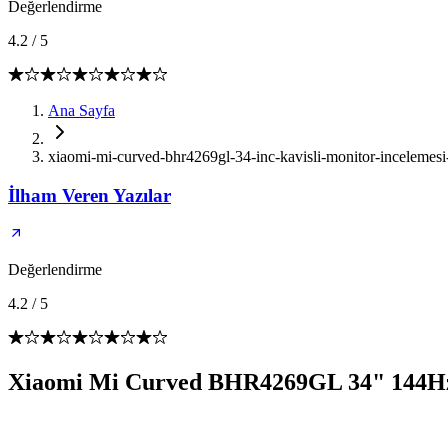
Değerlendirme
4.2
/
5
Ana Sayfa
xiaomi-mi-curved-bhr4269gl-34-inc-kavisli-monitor-incelemesi-
İlham Veren Yazılar
Değerlendirme
4.2
/
5
Xiaomi Mi Curved BHR4269GL 34" 144Hz 