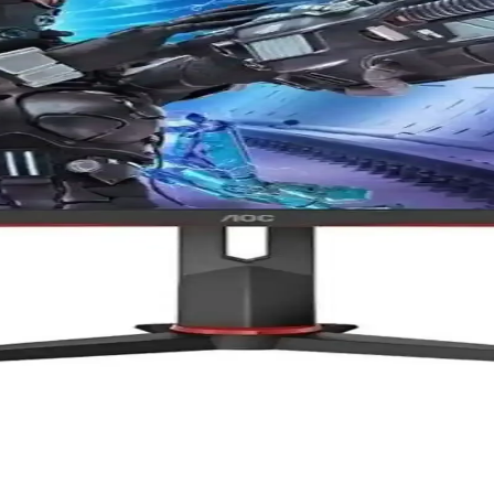
özellikleri ve fiyatlandırmasıyla profesyonel kullanıcılar arasında tart
 panellerin performans farkları
formansını ve kullanıcı yorumlarını karşılaştırıyoruz. Oyun ve profesy
nslı Oyun ve Günlük Kullanım için
 süresiyle yüksek performans sunar. HDR10 ve geniş renk yelpazesi il
ac'lerle Uyumluluk ve Teknik Detaylar
Apple silikonlu Mac modelleriyle uyumludur. Intel Mac'lerde temel gör
knolojik Özelliklerle Doğru Seçim
lojili modeller sunar, doğru seçim yapmanız için detaylı bilgiler ve ipuç
örleri Karşılaştırması