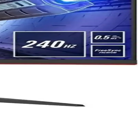
ışma yarattı. Standart modelin yenileme hızı ve HDR eksikliği
onel kullanım için uygun seçenekleri sunuyoruz.
e görsel deneyimi zirveye taşır, ergonomik tasarımıyla konfor
üntüleme mümkün olsa da entegre özellikler sınırlıdır ve Windows
ları içerir.