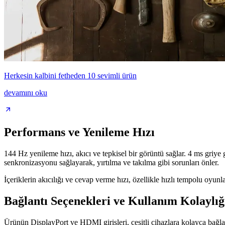
Herkesin kalbini fetheden 10 sevimli ürün
devamını oku
Performans ve Yenileme Hızı
144 Hz yenileme hızı, akıcı ve tepkisel bir görüntü sağlar. 4 ms griye g
senkronizasyonu sağlayarak, yırtılma ve takılma gibi sorunları önler.
İçeriklerin akıcılığı ve cevap verme hızı, özellikle hızlı tempolu oyun
Bağlantı Seçenekleri ve Kullanım Kolaylığ
Ürünün DisplayPort ve HDMI girişleri, çeşitli cihazlara kolayca bağlan