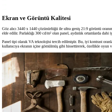
AOC 27" C27G2ZE/BK ve Samsung Odyssey G4 monitörleri, yüksek yenile
Ekran ve Görüntü Kalitesi
Göz alıcı 3440 x 1440 çözünürlüğü ile ultra geniş 21:9 görüntü oranın
elde edilir. Parlaklığı 300 cd/m² olan panel, aydınlık ortamlarda dahi i
Panel tipi olarak VA teknolojisi tercih edilmiştir. Bu, iyi kontrast ora
kullanıcıya ekranın içine gömülmüş gibi hissettirerek, özellikle oyun ve