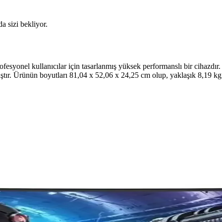
da sizi bekliyor.
ofesyonel kullanıcılar için tasarlanmış yüksek performanslı bir cihazdı
tır. Ürünün boyutları 81,04 x 52,06 x 24,25 cm olup, yaklaşık 8,19 kg a
 Kullanım Sınırlamaları
e üstün görüntü sunuyor ancak sınırlı bağlantı seçenekleri ve yüksek fi
ler ve Kullanıcı Tepkileri
leme hızı ve HDR desteği sunmasıyla eleştirildi. Sınırlı bağlantı seçene
odellerinin Teknik Özellikleri ve Kullanıcı Yorumları