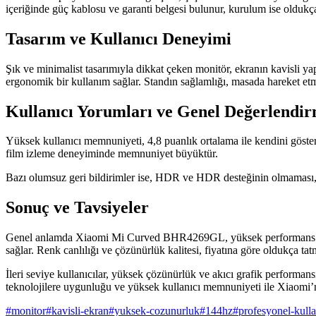
içeriğinde güç kablosu ve garanti belgesi bulunur, kurulum ise oldukça 
Tasarım ve Kullanıcı Deneyimi
Şık ve minimalist tasarımıyla dikkat çeken monitör, ekranın kavisli yap
ergonomik bir kullanım sağlar. Standın sağlamlığı, masada hareket et
Kullanıcı Yorumları ve Genel Değerlendi
Yüksek kullanıcı memnuniyeti, 4,8 puanlık ortalama ile kendini gösteri
film izleme deneyiminde memnuniyet büyüktür.
Bazı olumsuz geri bildirimler ise, HDR ve HDR desteğinin olmaması, ren
Sonuç ve Tavsiyeler
Genel anlamda Xiaomi Mi Curved BHR4269GL, yüksek performans ve şı
sağlar. Renk canlılığı ve çözünürlük kalitesi, fiyatına göre oldukça tatm
İleri seviye kullanıcılar, yüksek çözünürlük ve akıcı grafik performans
teknolojilere uygunluğu ve yüksek kullanıcı memnuniyeti ile Xiaomi’ni
#
monitor
#
kavisli-ekran
#
yuksek-cozunurluk
#
144hz
#
profesyonel-kull