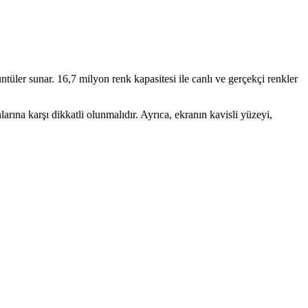
e özellikleriyle detaylı karşılaştırma sunuyoruz.
üler sunar. 16,7 milyon renk kapasitesi ile canlı ve gerçekçi renkler
larına karşı dikkatli olunmalıdır. Ayrıca, ekranın kavisli yüzeyi,