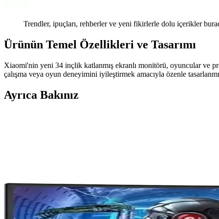
Trendler, ipuçları, rehberler ve yeni fikirlerle dolu içerikler bura
Ürünün Temel Özellikleri ve Tasarımı
Xiaomi'nin yeni 34 inçlik katlanmış ekranlı monitörü, oyuncular ve pr
çalışma veya oyun deneyimini iyileştirmek amacıyla özenle tasarlanmış
Ayrıca Bakınız
Apple Studio Display XDR: Yüksek Kalite Monitör ve
Apple Studio Display XDR, yüksek çözünürlük ve miniLED teknolojisiyl
Apple'ın Yeni Studio Display Modelleri: Teknik Özellik
Apple'ın yeni Studio Display modelleri, sadece üst segmentte 120Hz yeni
yöneltiyor.
Apple'ın Yeni Studio Display ve Studio Display XDR M