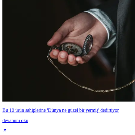
Bu 10 ürün sahiplerine 'Dünya ne güzel bir yermiş' dedirtiyor
devamını oku