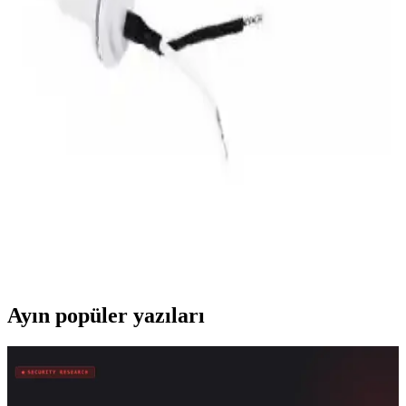
Framework Modüler ve Tamir Edilebilir Oyun
Dizüstü Bilgisayarlarının Değerlendirmesi ve Pazar
Analizi
Framework'ün modüler dizüstü bilgisayarları, tamir ve yükseltme
kolaylığı sunarken yüksek fiyat ve uyumluluk sorunlarıyla
karşılaşıyor. Sürdürülebilirlik odaklı kullanıcılar için alternatif
oluşturuyor.
Estone ES9436 Magsafe Apple 5 Pin Tamir
Kablosu: Dayanıklı ve Güvenilir Tamir Çözümü
Estone ES9436 Magsafe Apple 5 Pin Tamir Kablosu, dayanıklı
materyali ve mıknatıslı bağlantısıyla MacBook'lar için güvenilir
tamir çözümüdür, kolay montaj ve uzun ömür sağlar.
Ayın popüler yazıları