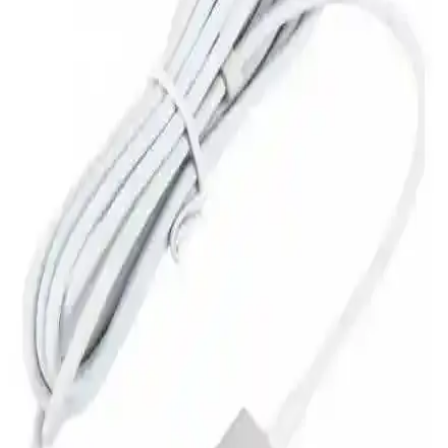
JBL T450BT ve Diğer Modeller İçin Uyumlu Kafa
Bandı Yenileme Seçenekleri ve Özellikleri
JBL T450BT, T500BT ve diğer modellerle uyumlu kafa bandı,
yüksek kaliteli malzemeleri ve konforu ile uzun süreli kullanım
sağlar, dayanıklılığı artırır ve kulaklık performansını korur.
Audeze LCD-4z Planar Manyetik Kulaklık
Sürücüleri: Dayanıklılık ve Üretim Süreçleri Analizi
Audeze LCD-4z planar manyetik kulaklıkların sürücüleri, ince
membran yapısı ve lazerle oyma üretim süreci nedeniyle kırılganlık
riski taşıyor. Kullanıcı desteği ve tamir süreçleri zorluklar içeriyor.
Nintendo Switch 2'nin Nvidia Tegra T239 Çipi ve
Onarılabilirlik Sorunları Üzerine Analiz
Nintendo Switch 2'nin Nvidia Tegra T239 çipi, cihazın
onarılabilirliğini zorlaştırıyor. Donanım ve yazılım politikaları tamir
süreçlerini etkiliyor, kullanıcı deneyiminde karmaşık sonuçlar
doğuruyor.