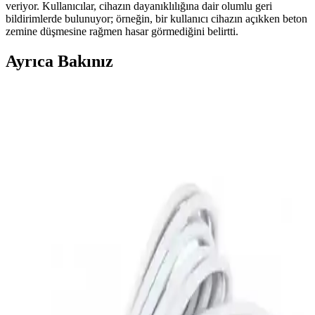
veriyor. Kullanıcılar, cihazın dayanıklılığına dair olumlu geri
bildirimlerde bulunuyor; örneğin, bir kullanıcı cihazın açıkken beton
zemine düşmesine rağmen hasar görmediğini belirtti.
Ayrıca Bakınız
Apple MacBook Neo: 14 Yılın En Tamir Edilebilir
ve Eğitim Odaklı Dizüstü Bilgisayarı
Apple MacBook Neo, 14 yıl sonra en tamir edilebilir MacBook
olarak dikkat çekiyor. Vidalı pil ve basit iç tasarım tamiri
kolaylaştırırken, depolama ve RAM yükseltme sınırlamaları
bulunuyor.
iPhone 5C Beyaz Model Arka Kapak Baskı
Farklılıklarının Teknik Nedenleri ve Orijinallik
İpuçları
iPhone 5C beyaz modelinde arka kapakta gözlemlenen baskı
farklılıkları, orijinal olmayan veya değiştirilmiş parçaların
kullanıldığını gösterir. Bu teknik detaylar cihazın tamir geçmişi
hakkında bilgi verir.