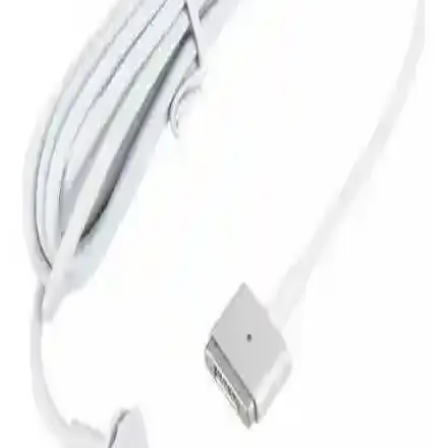
sağlar, dayanıklılığı artırır ve kulaklık performansını korur.
Audeze LCD-4z Planar Manyetik Kulaklık
Sürücüleri: Dayanıklılık ve Üretim Süreçleri Analizi
Audeze LCD-4z planar manyetik kulaklıkların sürücüleri, ince
membran yapısı ve lazerle oyma üretim süreci nedeniyle kırılganlık
riski taşıyor. Kullanıcı desteği ve tamir süreçleri zorluklar içeriyor.
Nintendo Switch 2'nin Nvidia Tegra T239 Çipi ve
Onarılabilirlik Sorunları Üzerine Analiz
Nintendo Switch 2'nin Nvidia Tegra T239 çipi, cihazın
onarılabilirliğini zorlaştırıyor. Donanım ve yazılım politikaları tamir
süreçlerini etkiliyor, kullanıcı deneyiminde karmaşık sonuçlar
doğuruyor.
1990'lar PlayStation Konsolları İçin Özel nsOne
Anakartı ile Donanım Yenileme Çözümü
1990'ların PS1 konsolları için geliştirilen nsOne anakart, orijinal
Sony çiplerini koruyarak anakart yenilemeyi mümkün kılıyor ve eski
konsolların ömrünü artırıyor. Teknik bilgi gerektirir.