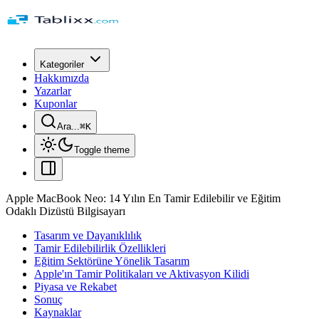
Kategoriler
Hakkımızda
Yazarlar
Kuponlar
Ara...
⌘
K
Toggle theme
Apple MacBook Neo: 14 Yılın En Tamir Edilebilir ve Eğitim
Odaklı Dizüstü Bilgisayarı
Tasarım ve Dayanıklılık
Tamir Edilebilirlik Özellikleri
Eğitim Sektörüne Yönelik Tasarım
Apple'ın Tamir Politikaları ve Aktivasyon Kilidi
Piyasa ve Rekabet
Sonuç
Kaynaklar