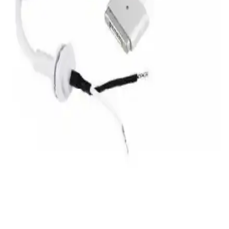
1990'lar PlayStation Konsolları İçin Özel nsOne
Anakartı ile Donanım Yenileme Çözümü
1990'ların PS1 konsolları için geliştirilen nsOne anakart, orijinal
Sony çiplerini koruyarak anakart yenilemeyi mümkün kılıyor ve eski
konsolların ömrünü artırıyor. Teknik bilgi gerektirir.
Framework Modüler ve Tamir Edilebilir Oyun
Dizüstü Bilgisayarlarının Değerlendirmesi ve Pazar
Analizi
Framework'ün modüler dizüstü bilgisayarları, tamir ve yükseltme
kolaylığı sunarken yüksek fiyat ve uyumluluk sorunlarıyla
karşılaşıyor. Sürdürülebilirlik odaklı kullanıcılar için alternatif
oluşturuyor.
Estone ES9436 Magsafe Apple 5 Pin Tamir
Kablosu: Dayanıklı ve Güvenilir Tamir Çözümü
Estone ES9436 Magsafe Apple 5 Pin Tamir Kablosu, dayanıklı
materyali ve mıknatıslı bağlantısıyla MacBook'lar için güvenilir
tamir çözümüdür, kolay montaj ve uzun ömür sağlar.