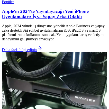
Popüler
Apple'ın 2024'te Yayınlayacağı Yeni iPhone
Uygulamaları: İş ve Yapay Zeka Odaklı
Apple, 2024 yılında iş dünyasına yönelik Apple Business ve yapay
zeka destekli Siri sohbet uygulamalarını iOS, iPadOS ve macOS
platformlarında kullanıma sunacak. Yeni uygulamalar iş ve iletişim
deneyimini geliştirmeyi amaçlıyor.
Daha fazla bilgi edinin