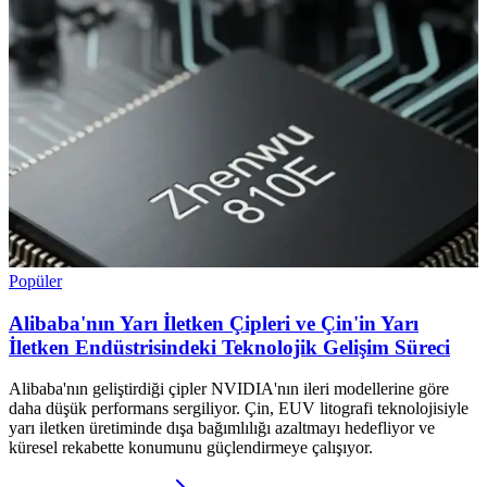
Popüler
Alibaba'nın Yarı İletken Çipleri ve Çin'in Yarı
İletken Endüstrisindeki Teknolojik Gelişim Süreci
Alibaba'nın geliştirdiği çipler NVIDIA'nın ileri modellerine göre
daha düşük performans sergiliyor. Çin, EUV litografi teknolojisiyle
yarı iletken üretiminde dışa bağımlılığı azaltmayı hedefliyor ve
küresel rekabette konumunu güçlendirmeye çalışıyor.