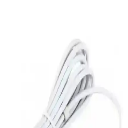
Apple MacBook Neo: 14 Yılın En Tamir Edilebilir
ve Eğitim Odaklı Dizüstü Bilgisayarı
Apple MacBook Neo, 14 yıl sonra en tamir edilebilir MacBook
olarak dikkat çekiyor. Vidalı pil ve basit iç tasarım tamiri
kolaylaştırırken, depolama ve RAM yükseltme sınırlamaları
bulunuyor.
iPhone 5C Beyaz Model Arka Kapak Baskı
Farklılıklarının Teknik Nedenleri ve Orijinallik
İpuçları
iPhone 5C beyaz modelinde arka kapakta gözlemlenen baskı
farklılıkları, orijinal olmayan veya değiştirilmiş parçaların
kullanıldığını gösterir. Bu teknik detaylar cihazın tamir geçmişi
hakkında bilgi verir.
JBL T450BT ve Diğer Modeller İçin Uyumlu Kafa
Bandı Yenileme Seçenekleri ve Özellikleri
JBL T450BT, T500BT ve diğer modellerle uyumlu kafa bandı,
yüksek kaliteli malzemeleri ve konforu ile uzun süreli kullanım