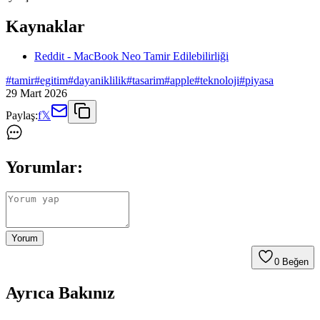
Kaynaklar
Reddit - MacBook Neo Tamir Edilebilirliği
#
tamir
#
egitim
#
dayaniklilik
#
tasarim
#
apple
#
teknoloji
#
piyasa
29 Mart 2026
Paylaş:
f
𝕏
Yorumlar:
Yorum
0
Beğen
Ayrıca Bakınız