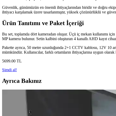
Güvenlik, günümüzün en önemli ihtiyaçlarından biridir ve doğru ekip
ihtiyacı karşılamak üzere tasarlanmıştır, yüksek çözünürlüklü ve güven
Ürün Tanıtımı ve Paket İçeriği
Bu set, toplamda dört kameradan oluşur. Üçü iç mekan kullanımı için o
MP kamera bulunur. Setin kalbini oluşturan 4 kanallı AHD kayıt cihaz
Pakette ayrıca, 50 metre uzunluğunda 2+1 CCTV kablosu, 12V 10 ampe
mümkündür. Kullanıcılar, farklı ortamların ihtiyaçlarına uygun olarak 
5699
.00
TL
Şimdi al!
Ayrıca Bakınız
Samsung'un 18,000 mAh Silikon Pil Teknolojisi ve Akı
Samsung, üç hücreli toplam 18,000 mAh kapasiteli silikon pil teknolojis