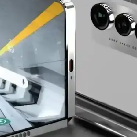
k Riskleri ve Önlemleri
 jacking saldırıları, iOS cihazların varsayılan güvenlik önlemleri sayesin
g ile Çalışıyor ve Modding Kültürü
eğiyle çalışması ve modding kültürünün gelişimi üzerine teknik ve güve
çici Kapanışı ve Bölgesel Güvenlik Etkileri
gedeki artan güvenlik riskleri ve hükümetin özel sektöre yönelik önlemle
ammer Saldırıları ve ECC Koruması
eka modellerinin doğruluğunu ciddi oranda düşürerek güvenlik riskl
rşılaşılan Zorluklar
tersiz desteği ve teknik sorunlar, kullanıcı deneyimini olumsuz etkiliyo
malarının Geleceği: Teknoloji ve Zorluklar