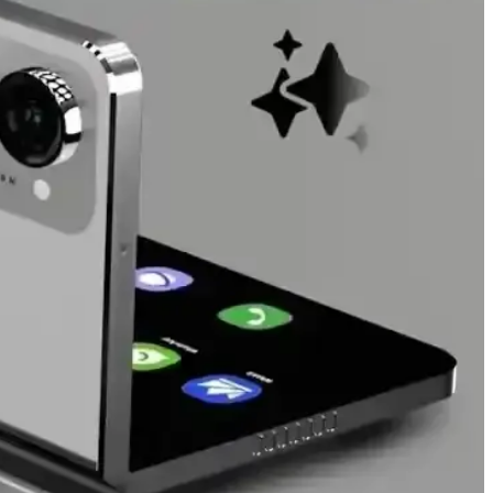
de nadiren gerçekleşir. Basit ayarlarla riskler azaltılabilir.
nlik detayları ele alınıyor.
riyle bağlantılıdır. Bu durum, teknoloji şirketlerinin krizlere uyum
eri oluşturuyor. ECC teknolojisi önemli bir koruma sağlasa da
r. Bu durum teknolojinin yaygınlaşmasını engelliyor.