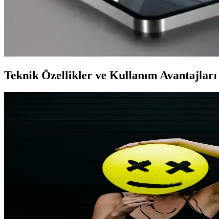
RCS Universal Profile 4.0, mesajlaşma uygulamalarında video arama den
Samsung Galaxy Z Fold 7'de Silikon-Karbon Batarya i
Samsung Galaxy Z Fold 7'de silikon-karbon batarya kullanılarak pil kapa
Teknik Özellikler ve Kullanım Avantajları