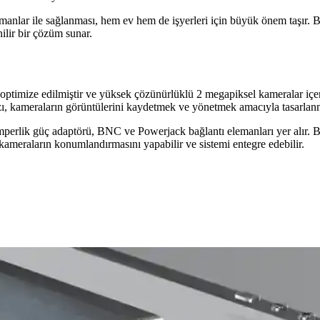
manlar ile sağlanması, hem ev hem de işyerleri için büyük önem taşır.
ilir bir çözüm sunar.
ptimize edilmiştir ve yüksek çözünürlüklü 2 megapiksel kameralar içerir
ı, kameraların görüntülerini kaydetmek ve yönetmek amacıyla tasarlanm
rlik güç adaptörü, BNC ve Powerjack bağlantı elemanları yer alır. B
kameraların konumlandırmasını yapabilir ve sistemi entegre edebilir.
llı Telefonlarda Geleceği
iyle akıllı telefonlarda pil ömrünü artırmayı hedefliyor. Ancak kalınlık