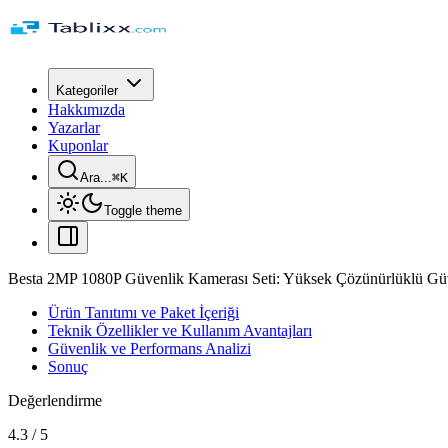
Kategoriler
Hakkımızda
Yazarlar
Kuponlar
Ara...
⌘
K
Toggle theme
Besta 2MP 1080P Güvenlik Kamerası Seti: Yüksek Çözünürlüklü G
Ürün Tanıtımı ve Paket İçeriği
Teknik Özellikler ve Kullanım Avantajları
Güvenlik ve Performans Analizi
Sonuç
Değerlendirme
4.3
/
5