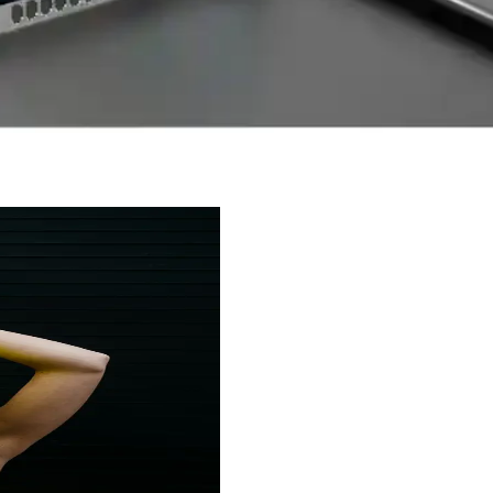
eyimini geliştirmeyi hedefliyor. Ancak Apple desteği, operatör altyapı
le %71 Pil Kapasitesi Artışı
sitesi %71 artırıldı. Bu teknoloji, şarj yönetimi ve güvenlik açısından y