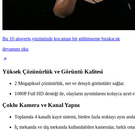
Bu 10 alışveriş yüzünüzde kocaman bir gülümseme bırakacak
devamını oku
Yüksek Çözünürlük ve Görüntü Kalitesi
2 Megapiksel çözünürlük, net ve detaylı görüntüler sağlar.
1080P Full HD desteği ile, olayların ayrıntılarını kolayca ayır
Çoklu Kamera ve Kanal Yapısı
Toplamda 4 kanallı kayıt sistemi, birden fazla noktayı aynı and
İç mekanda ve dış mekanda kullanılabilen kameralar, farklı orta