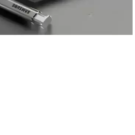
sı ve güvenlik endişeleri teknolojinin yaygınlaşmasını etkiliyor.
eni zorluklar getiriyor ve dayanıklılık araştırmaları gerektiriyor.