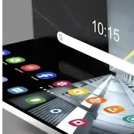
Otellerde USB Şarj Portları ve Juice Jacking Güvenli
Otellerde USB şarj portları üzerinden gerçekleşebileceği düşünülen juice
PS5'e Linux Port Edildi: GTA 5 Enhanced Ray Tracin
PS5'e Linux port edilmesi, GTA 5 Enhanced sürümünün ray tracing dest
Birleşik Arap Emirlikleri'nde Apple Mağazalarının Ge
Birleşik Arap Emirlikleri'nde Apple mağazalarının geçici kapanışı, böl
stratejilerini ortaya koymaktadır.
NVIDIA RTX A6000 Üzerinde GDDR6 Bellekte Rowh
Rowhammer saldırısı, NVIDIA RTX A6000'in GDDR6 belleğinde yapay z
performans etkisi ve çoklu bit saldırıları endişe yaratıyor.
iOS'ta RCS ve Video Aramalar: Destek Durumu ve Ka
RCS'nin iOS'taki video arama desteği sınırlı kalıyor. Operatörlerin ye
RCS Universal Profile 4.0 ve Mesajlaşmada Video Ara