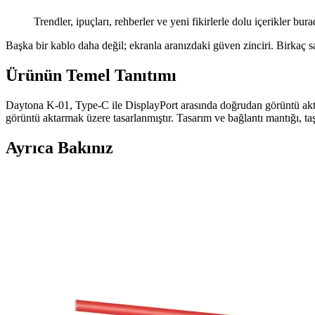
Trendler, ipuçları, rehberler ve yeni fikirlerle dolu içerikler bura
Başka bir kablo daha değil; ekranla aranızdaki güven zinciri. Birkaç sa
Ürünün Temel Tanıtımı
Daytona K-01, Type-C ile DisplayPort arasında doğrudan görüntü akt
görüntü aktarmak üzere tasarlanmıştır. Tasarım ve bağlantı mantığı, taş
Ayrıca Bakınız
Inca IVGA-50 5MT Altın Uçlu VGA Kablo Yüksek Per
Inca IVGA-50 VGA kablo, 5 metre uzunluğu, %100 bakır ve altın uçları
S-Link SL-DVI22 DVI 24+5 M To VGA 15 F Adaptör İ
S-Link SL-DVI22 adaptör, DVI çıkışını VGA'ya dönüştürürken yaşanan g
Kablosuz HDMI Görüntü Aktarıcıları: Modern Bağlan