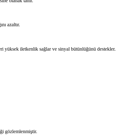
ine olanak tanır.
nı azaltır.
ri yüksek iletkenlik sağlar ve sinyal bütünlüğünü destekler.
ği gözlemlenmiştir.