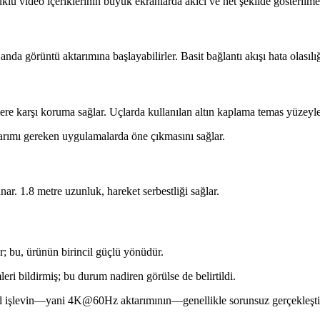
 video içeriklerinin büyük ekranlarda akıcı ve net şekilde gösterilmes
da görüntü aktarımına başlayabilirler. Basit bağlantı akışı hata olasılığı
ere karşı koruma sağlar. Uçlarda kullanılan altın kaplama temas yüzeyle
arımı gereken uygulamalarda öne çıkmasını sağlar.
ar. 1.8 metre uzunluk, hareket serbestliği sağlar.
r; bu, ürünün birincil güçlü yönüdür.
leri bildirmiş; bu durum nadiren görülse de belirtildi.
temel işlevin—yani 4K@60Hz aktarımının—genellikle sorunsuz gerçekleşti