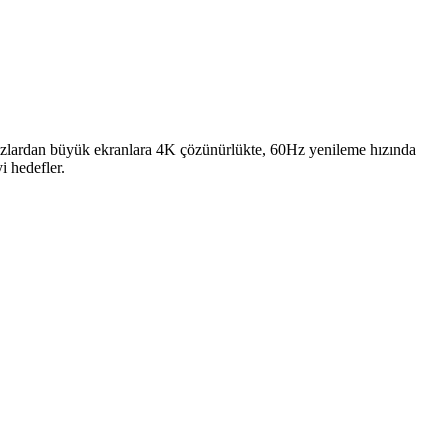
azlardan büyük ekranlara 4K çözünürlükte, 60Hz yenileme hızında
i hedefler.
 engelleyerek net görüntü sağlar.
ında bağlantı sağlasa da güvenilirliği sorgulanıyor.