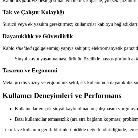
Kablo 4K@60Hz desteği sunar. Bu teknik kapasite, yüksek çözünürlüklü
Tak ve Çalıştır Kolaylığı
Sürücü veya ek yazılım gerektirmez; kullanıcılar kabloyu bağladıkları an
Dayanıklılık ve Güvenilirlik
Kablo
shielded
(gölgelenmiş) yapıya sahiptir; elektromanyetik parazitl
Sinyal kaybı yaşanmaması, ürünün özellikle hassas görüntü akt
Tasarım ve Ergonomi
Metal gri dış yüzey ve ergonomik şekil, sık kullanımda dayanıklılık sun
Kullanıcı Deneyimleri ve Performans
Kullanıcılar en çok sinyal kaybı olmadan çalışmasını vurguluyo
Bazı kullanıcılar temassızlık (ara sıra bağlantı kopması) problem
Teknik ve kullanım geri bildirimleri birlikte değerlendirildiğinde, 