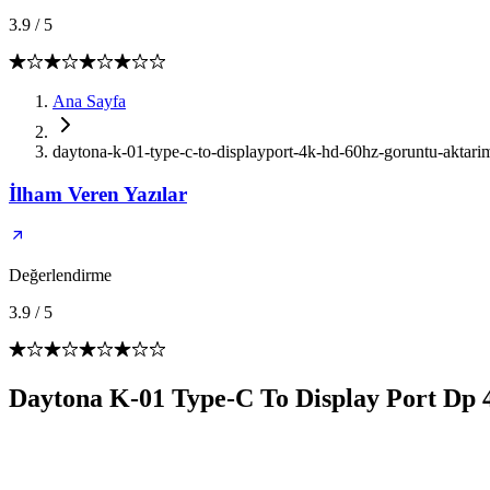
3.9
/
5
Ana Sayfa
daytona-k-01-type-c-to-displayport-4k-hd-60hz-goruntu-aktarim
İlham Veren Yazılar
Değerlendirme
3.9
/
5
Daytona K-01 Type-C To Display Port Dp