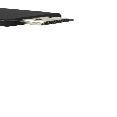
u kolay, hareket özgürlüğü sağlar, ev ve profesyonel kullanımda
nlük ihtiyaçlar için uygun bir çözüm sunar.
rımıyla kullanıcıların favorisi haline gelir.
e garantili kullanım sunar.