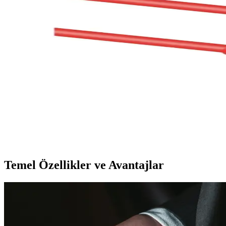
Kablosuz HDMI görüntü aktarıcılar, kablo kullanmadan yüksek çözünürl
tercih edilir.
Alfais 4487 HDMI to VGA Adaptörü İncelemesi: Tem
Alfais 4487 HDMI to VGA adaptörü, farklı cihazlar arasında görüntü v
Daytona K-01 Type-C to DisplayPort 4K HD 60Hz Gör
Daytona K-01, 4K çözünürlük ve HD 60Hz desteği ile yüksek kaliteli görü
Alfais 4330 USB Type C 3.1 to HDMI Çevirici İncelem
Alfais 4330 USB Type C 3.1 to HDMI çevirici, yüksek görüntü kalitesi
Temel Özellikler ve Avantajlar