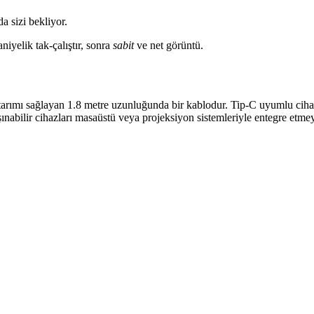
da sizi bekliyor.
niyelik tak-çalıştır, sonra
sabit
ve net görüntü.
arımı sağlayan 1.8 metre uzunluğunda bir kablodur. Tip-C uyumlu cih
ınabilir cihazları masaüstü veya projeksiyon sistemleriyle entegre etmey
formans ve Güvenilirlik
yla yüksek performans ve güvenilirlik sunar, elektromanyetik paraziti
ncelemesi ve Kullanıcı Yorumları
örüntü aktarım sorunlarıyla dikkat çekiyor. Ürün, çeşitli cihazlar aras
tı Çözümlerinin Avantajları