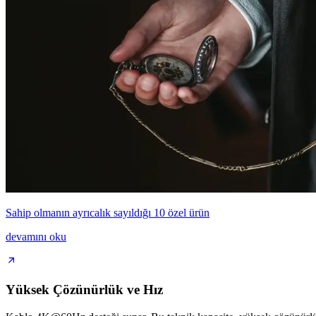
Sahip olmanın ayrıcalık sayıldığı 10 özel ürün
devamını oku
Yüksek Çözünürlük ve Hız