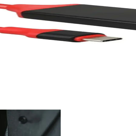
ükte görüntü ve sesi ileten pratik ve estetik çözümler sunar. Kurulum
el Bağlantı Çözümünüz
e ses aktarımını kolaylaştırır. Kullanımı pratik, uyumluluğu yüksek, gü
üntü Aktarım Kablosu İncelemesi ve Özellikleri
ntü aktarımı sağlar. Tak ve çalıştır kolaylığı, dayanıklılığı ve şık tasa
esi ve Kullanım İpuçları
 ve dayanıklılığıyla öne çıkar. Uyumluluk sorunlarına rağmen, estetik v