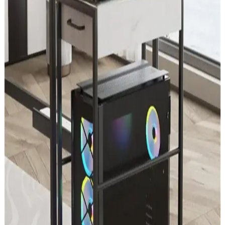
uyumluluğu ile MC Katlanır Notebook Standı, bilgisayar
kullanımını rahatlatır ve taşımayı kolaylaştırır.
Fagus Wood Doğal Ahşap Laptop Standı ve
Yükseltici Apple Uyumlu Ergonomik Tasarım
Fagus Wood'un doğal ceviz ağacından üretilen laptop standı,
ergonomik tasarımı ve şık görünümüyle çalışma alanınızı optimize
eder, dayanıklı ve estetik çözümler sunar.
TahTicMer Tablet ve Notebook Standı: Ergonomik
ve Portatif Çözüm
TahTicMer tablet ve notebook standı, hafif, dayanıklı ve
ayarlanabilir özellikleriyle ergonomik çalışma sağlar, uzun süre
kullanımda konfor ve sağlık avantajı sunar.
iDock D1 ve N30 Bilgisayar Standları
Karşılaştırması: Ergonomi ve Kullanım Özellikleri
iDock D1 ve N30'un ergonomik tasarımı, ayarlanabilirliği ve
taşınabilirliği karşılaştırılarak, kullanıcıların ihtiyaçlarına en uygun
seçeneği belirlemelerine yardımcı olur.