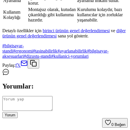
Ayarlama
ayarlama imkanı sunar.
korur.
Montajsız olarak, kutudan
Kurulumu kolaydır, bazı
Kullanım
çıkarıldığı gibi kullanıma
kullanıcılar için zorluklar
Kolaylığı
hazırdır.
yaşanabilir.
Detaylı özellikler için
birinci ürünün genel değerlendirmesi
ve
diğer
ürünün genel değerlendirmesi
sana yol gösterir.
#
bilgisayar-
standi
#
ergonomi
#
tasinabilirlik
#
ayarlanabilirlik
#
bilgisayar-
aksesuarlari
#
dizustu-standi
#
kullanici-yorumlari
Paylaş:
f
𝕏
Yorumlar:
Yorum
0
Beğen