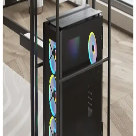
Fagus Wood'un doğal ceviz ağacından üretilen laptop standı,
ergonomik tasarımı ve şık görünümüyle çalışma alanınızı optimize
eder, dayanıklı ve estetik çözümler sunar.
TahTicMer Tablet ve Notebook Standı: Ergonomik
ve Portatif Çözüm
TahTicMer tablet ve notebook standı, hafif, dayanıklı ve
ayarlanabilir özellikleriyle ergonomik çalışma sağlar, uzun süre
kullanımda konfor ve sağlık avantajı sunar.
iDock D1 ve N30 Bilgisayar Standları
Karşılaştırması: Ergonomi ve Kullanım Özellikleri
iDock D1 ve N30'un ergonomik tasarımı, ayarlanabilirliği ve
taşınabilirliği karşılaştırılarak, kullanıcıların ihtiyaçlarına en uygun
seçeneği belirlemelerine yardımcı olur.
Hansdo Tekerli Bilgisayar Kasa Standı: Ergonomik
ve Dayanıklı Mobil Çözüm
Hansdo Tekerli Bilgisayar Kasa Standı, ergonomik tasarımı ve
dayanıklı yapısıyla ofis ve evlerde bilgisayar kullanımını