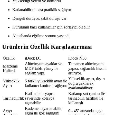
Yüksekliği yeterli ve konforlu
Katlanabilir olması pratiklik sağlıyor
Dengeli duruyor, sabit duruşu var
Kurulumu bazı kullanıcılar için zorlayıcı olabilir
Alt tabanda eğrilme sorunu yaşandı
Ürünlerin Özellik Karşılaştırması
Özellik
iDock D1
iDock N30
Alüminyum ayaklar ve
Tamamen alüminyum
Malzeme
MDF tabla yüzey ile
yapısı, sağlamlık hissini
Kalitesi
sağlam yapı.
artırıyor.
Yükseklik ayarı, dışarı
Yükseklik
5 farklı yükseklik ayarı ile
doğru çekilerek
Ayarı
kullanıcı konforu sağlıyor.
ayarlanabiliyor.
Katlanabilir yapısı
Katlanıp sırt çantası ile
Taşınabilirlik
sayesinde kolayca
taşınabilir, hafifliği ile
taşınabilir.
kullanışlı.
Kademeli ayarlanabilir
Açıyı
0 - 45° arasında açıyı
eğim ile göz sağlığını