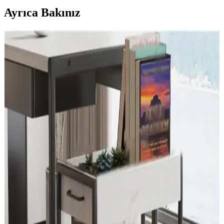
Ayrıca Bakınız
Dizüstü Bilgisayar ve Tablet Standları
Karşılaştırması: Malzeme, Ayar ve Kullanım
Özellikleri
İki farklı laptop standı, alüminyum ve metal yapıları, ayar
seçenekleri ve kullanım alanlarıyla detaylı karşılaştırıldı. Ergonomik
ve dayanıklı tasarımlarıyla kullanıcıların ihtiyaçlarına uygun
çözümler sunuyor.
MC Katlanır Alüminyum Notebook Standı:
Ergonomik ve Taşınabilir Bilgisayar Desteği
Dayanıklı alüminyum malzemesi, ergonomik tasarımı ve geniş
uyumluluğu ile MC Katlanır Notebook Standı, bilgisayar
kullanımını rahatlatır ve taşımayı kolaylaştırır.
Fagus Wood Doğal Ahşap Laptop Standı ve
Yükseltici Apple Uyumlu Ergonomik Tasarım