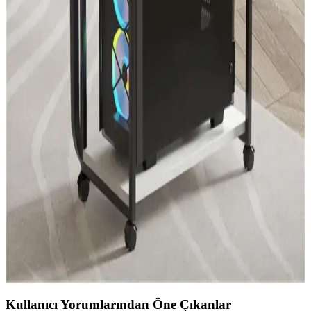
Hansdo Tekerli Bilgisayar Kasa Standı: Ergonomik
ve Dayanıklı Mobil Çözüm
Hansdo Tekerli Bilgisayar Kasa Standı, ergonomik tasarımı ve
dayanıklı yapısıyla ofis ve evlerde bilgisayar kullanımını
kolaylaştırır, çalışma konforunu artırır.
Ergonomik ve Ayarlanabilir Laptop Standı ile
Konforlu Çalışma Ortamları
7 kademeli ayarlanabilir laptop standı, ergonomik tasarımıyla boyun
ve sırt ağrılarını azaltır, hafif ve taşınabilir özellikleriyle kullanım
kolaylığı sağlar. Kaymaz yüzeyi ile stabilite sunar.
Bilgisayar Standları: Ergonomiyi Artıran ve
Çalışma Alanını Düzenleyen Çözüm
Bilgisayar standları, ergonomiyi artırır, hava akışını iyileştirir ve
çalışma alanını düzenler. Farklı modeller ve malzemelerle uzun
süreli kullanıma uygun çözümler sunar.
Kullanıcı Yorumlarından Öne Çıkanlar