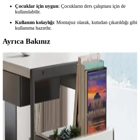
Çocuklar için uygun
: Çocukların ders çalışması için de
kullanılabilir.
Kullanım kolaylığı
: Montajsız olarak, kutudan çıkarıldığı gibi
kullanıma hazırdır.
Ayrıca Bakınız
Dizüstü Bilgisayar ve Tablet Standları
Karşılaştırması: Malzeme, Ayar ve Kullanım
Özellikleri
İki farklı laptop standı, alüminyum ve metal yapıları, ayar
seçenekleri ve kullanım alanlarıyla detaylı karşılaştırıldı. Ergonomik
ve dayanıklı tasarımlarıyla kullanıcıların ihtiyaçlarına uygun
çözümler sunuyor.
MC Katlanır Alüminyum Notebook Standı:
Ergonomik ve Taşınabilir Bilgisayar Desteği
Dayanıklı alüminyum malzemesi, ergonomik tasarımı ve geniş