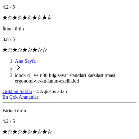
4.2
/
5
İkinci ürün
3.8
/
5
Ana Sayfa
idock-d1-ve-n30-bilgisayar-standlari-karsilastirmasi-
ergonomi-ve-kullanim-ozellikleri
Gökhan Sakfar
·
14 Ağustos 2025
En Çok Arananlar
Birinci ürün
4.2
/
5