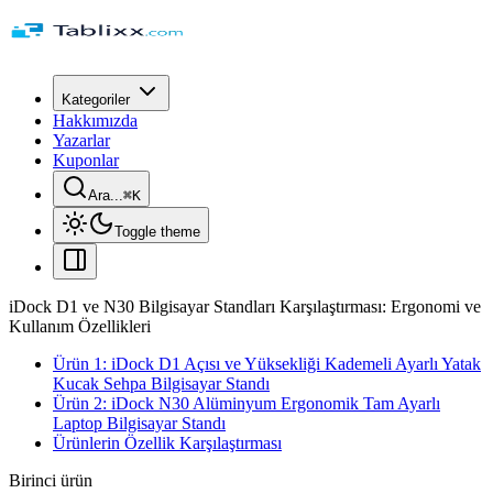
Kategoriler
Hakkımızda
Yazarlar
Kuponlar
Ara...
⌘
K
Toggle theme
iDock D1 ve N30 Bilgisayar Standları Karşılaştırması: Ergonomi ve
Kullanım Özellikleri
Ürün 1: iDock D1 Açısı ve Yüksekliği Kademeli Ayarlı Yatak
Kucak Sehpa Bilgisayar Standı
Ürün 2: iDock N30 Alüminyum Ergonomik Tam Ayarlı
Laptop Bilgisayar Standı
Ürünlerin Özellik Karşılaştırması
Birinci ürün