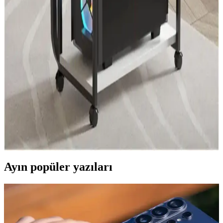
kolaylaştırır, çalışma konforunu artırır.
Ergonomik ve Ayarlanabilir Laptop Standı ile
Konforlu Çalışma Ortamları
7 kademeli ayarlanabilir laptop standı, ergonomik tasarımıyla boyun
ve sırt ağrılarını azaltır, hafif ve taşınabilir özellikleriyle kullanım
kolaylığı sağlar. Kaymaz yüzeyi ile stabilite sunar.
Bilgisayar Standları: Ergonomiyi Artıran ve
Çalışma Alanını Düzenleyen Çözüm
Bilgisayar standları, ergonomiyi artırır, hava akışını iyileştirir ve
çalışma alanını düzenler. Farklı modeller ve malzemelerle uzun
süreli kullanıma uygun çözümler sunar.
Ayın popüler yazıları