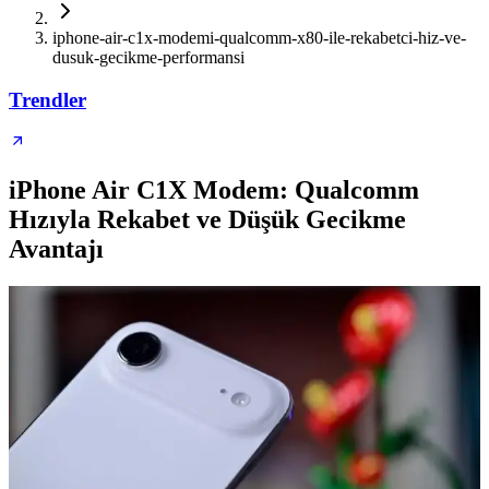
iphone-air-c1x-modemi-qualcomm-x80-ile-rekabetci-hiz-ve-
dusuk-gecikme-performansi
Trendler
iPhone Air C1X Modem: Qualcomm
Hızıyla Rekabet ve Düşük Gecikme
Avantajı