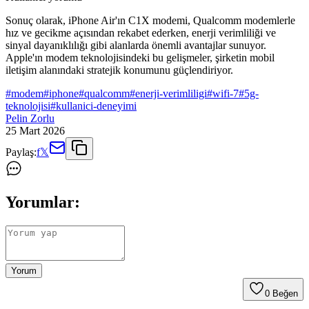
Sonuç olarak, iPhone Air'ın C1X modemi, Qualcomm modemlerle
hız ve gecikme açısından rekabet ederken, enerji verimliliği ve
sinyal dayanıklılığı gibi alanlarda önemli avantajlar sunuyor.
Apple'ın modem teknolojisindeki bu gelişmeler, şirketin mobil
iletişim alanındaki stratejik konumunu güçlendiriyor.
#
modem
#
iphone
#
qualcomm
#
enerji-verimliligi
#
wifi-7
#
5g-
teknolojisi
#
kullanici-deneyimi
Pelin Zorlu
25 Mart 2026
Paylaş:
f
𝕏
Yorumlar:
Yorum
0
Beğen