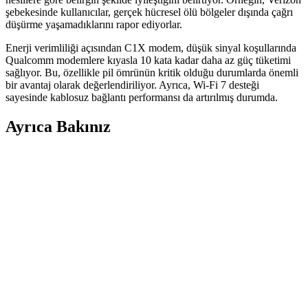
şebekesinde kullanıcılar, gerçek hücresel ölü bölgeler dışında çağrı
düşürme yaşamadıklarını rapor ediyorlar.
Enerji verimliliği açısından C1X modem, düşük sinyal koşullarında
Qualcomm modemlere kıyasla 10 kata kadar daha az güç tüketimi
sağlıyor. Bu, özellikle pil ömrünün kritik olduğu durumlarda önemli
bir avantaj olarak değerlendiriliyor. Ayrıca, Wi-Fi 7 desteği
sayesinde kablosuz bağlantı performansı da artırılmış durumda.
Ayrıca Bakınız
iPhone Air C1X Modemi: Qualcomm X80 ile
Rekabetçi Hız ve Düşük Gecikme Performansı
Apple'ın iPhone Air modelinde kullanılan C1X modem, Qualcomm
X80 modemle hız açısından rekabet ederken düşük gecikme ve
enerji verimliliğiyle öne çıkıyor. Bu, kullanıcı deneyimini artırıyor.
Samsung Galaxy S25 SM-S931U1 Modelinde Şubat
2026 Güncellemesi Sonrası Uluslararası Ağ Sorunu
ve Binary 8 Kilidi