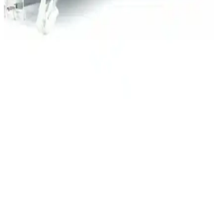
ömrünü artırma potansiyeli taşıyor. Ancak yazılım optimizasyonları
ve donanım enerji verimliliği bu gelişmelerin etkisini belirliyor.
Tamtel 20 Metre Uzunlukta Telefon ve Modem Ara
Kablosu Teknik Özellikleri ve Kullanım Alanları
Tamtel'in 20 metre uzunluğundaki telefon ve modem ara kablosu,
yüksek kalite, dayanıklılık ve geniş kullanım alanlarıyla iletişimi
kolaylaştırır, sinyal stabilitesi sağlar.
Tamtel 3 Metre Telefon ve Modem Arası Adsl Ara
Kablosu Detaylı İnceleme ve Kullanıcı Yorumları
Tamtel'in 3 metre uzunluğundaki telefon ve modem arası kablosu,
dayanıklılığı ve esnekliğiyle internet bağlantısını stabil hale getirir,
kullanıcı geri bildirimleri ve performans detaylarıyla öne çıkar.
Tamtel 30M ADSL Telefon Modem Ara Kablosu
Uzun Mesafe Bağlantısı İçin Uygun
Tamtel'in 30 metre uzunluğundaki ADSL kablosu, ev ve ofislerde
telefon ve modem arasındaki bağlantıyı sağlar, esnekliği ve
performansıyla kullanıcı memnuniyetini artırır.