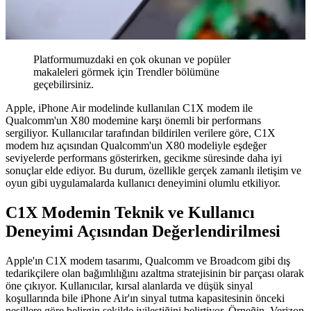
Platformumuzdaki en çok okunan ve popüler
makaleleri görmek için Trendler bölümüne
geçebilirsiniz.
Apple, iPhone Air modelinde kullanılan C1X modem ile
Qualcomm'un X80 modemine karşı önemli bir performans
sergiliyor. Kullanıcılar tarafından bildirilen verilere göre, C1X
modem hız açısından Qualcomm'un X80 modeliyle eşdeğer
seviyelerde performans gösterirken, gecikme süresinde daha iyi
sonuçlar elde ediyor. Bu durum, özellikle gerçek zamanlı iletişim ve
oyun gibi uygulamalarda kullanıcı deneyimini olumlu etkiliyor.
C1X Modemin Teknik ve Kullanıcı
Deneyimi Açısından Değerlendirilmesi
Apple'ın C1X modem tasarımı, Qualcomm ve Broadcom gibi dış
tedarikçilere olan bağımlılığını azaltma stratejisinin bir parçası olarak
öne çıkıyor. Kullanıcılar, kırsal alanlarda ve düşük sinyal
koşullarında bile iPhone Air'ın sinyal tutma kapasitesinin önceki
nesillere göre belirgin şekilde iyileştiğini belirtiyor. Örneğin, Verizon