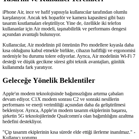
iPhone Air, ince ve hafif yapısıyla kullanıcılar tarafından olumlu
karşılanıyor. Ancak tek hoparlör ve kamera kapasitesi gibi bazı
tasarım kısıtlamaları eleştiriliyor. Yine de, özellikle iki telefon
kullananlar için Air modeli, taşınabilirlik ve performans dengesi
açısından avantajlı bulunuyor.
Kullanıcılar, Air modelinin pil ömrünün Pro modellere kıyasla daha
kısa olduğunu kabul etmekle birlikte, cihazın hafifliği ve ergonomisi
nedeniyle bu durumu tolere ediyorlar. Ayrıca, Air modelinin Wi-Fi 7
desteği ve düşük gecikme süresi gibi teknik avantajları, günlük
kullanımda fark yaratıyor.
Geleceğe Yönelik Beklentiler
Apple'ın modem teknolojisinde bağımsızlığını artırma çabaları
devam ediyor. C1X modem sonrası C2 ve sonraki nesillerin
performans ve enerji verimliliği açısından daha da geliştirilmesi
bekleniyor. Ayrıca, Apple'ın modem tasarım ekiplerinin başarısı,
şirketin 5G teknolojilerinde Qualcomm'a olan bağımlılığını azaltma
hedefini destekliyor.
"Çip tasarım ekiplerinin kısa sürede elde ettiği ilerleme inanılmaz." -
Kullanıcı yorumu