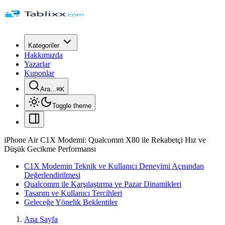
Kategoriler
Hakkımızda
Yazarlar
Kuponlar
Ara...
⌘
K
Toggle theme
iPhone Air C1X Modemi: Qualcomm X80 ile Rekabetçi Hız ve
Düşük Gecikme Performansı
C1X Modemin Teknik ve Kullanıcı Deneyimi Açısından
Değerlendirilmesi
Qualcomm ile Karşılaştırma ve Pazar Dinamikleri
Tasarım ve Kullanıcı Tercihleri
Geleceğe Yönelik Beklentiler
Ana Sayfa