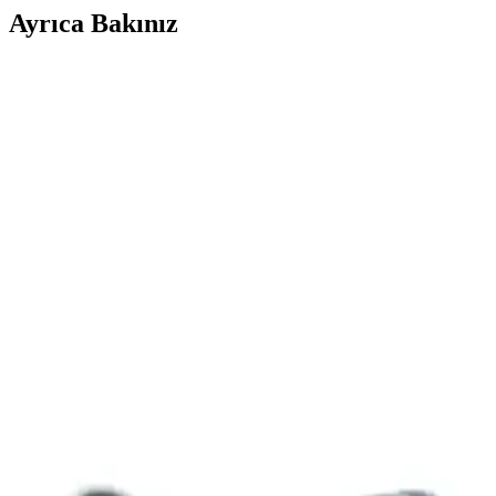
Ayrıca Bakınız
iPhone Air C1X Modemi: Qualcomm X80 ile
Rekabetçi Hız ve Düşük Gecikme Performansı
Apple'ın iPhone Air modelinde kullanılan C1X modem, Qualcomm
X80 modemle hız açısından rekabet ederken düşük gecikme ve
enerji verimliliğiyle öne çıkıyor. Bu, kullanıcı deneyimini artırıyor.
Samsung Galaxy S25 SM-S931U1 Modelinde Şubat
2026 Güncellemesi Sonrası Uluslararası Ağ Sorunu
ve Binary 8 Kilidi
Samsung Galaxy S25 SM-S931U1 modelinde Şubat 2026
güncellemesi sonrası uluslararası ağ bağlantısı sorunları yaşanmakta
ve Binary 8 bootloader kilidi nedeniyle yazılım geri dönüşü
engellenmektedir.
Datron RTA1320 ADSL2+ Modem Teknik
Özellikleri ve Kullanım Analizi