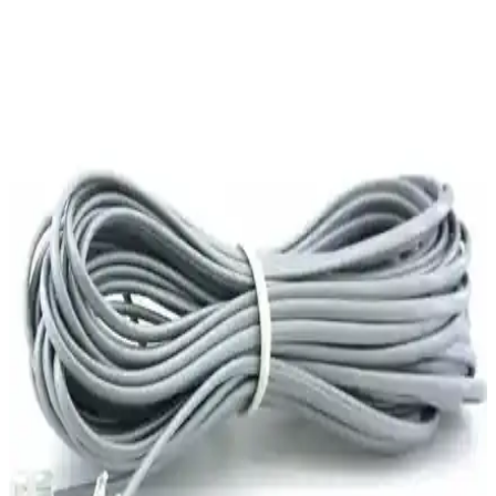
Samsung Galaxy S25 SM-S931U1 modelinde Şubat 2026
güncellemesi sonrası uluslararası ağ bağlantısı sorunları yaşanmakta
ve Binary 8 bootloader kilidi nedeniyle yazılım geri dönüşü
engellenmektedir.
Datron RTA1320 ADSL2+ Modem Teknik
Özellikleri ve Kullanım Analizi
Datron RTA1320 ADSL2+ modem, hızlı ve güvenli internet sağlar,
kolay kurulumu ve taşınabilir tasarımıyla kullanıcıların tercihidir.
Keenetic Kn-2112-01TR ve Tp-Link Archer VR400
Modem/Router Karşılaştırması
Keenetic Kn-2112-01TR ve Tp-Link Archer VR400 modellerinin
hız, kapsama alanı ve kullanım kolaylığı gibi özellikleri
karşılaştırılarak, ihtiyaçlara en uygun seçeneği belirlemenize
yardımcı olur.
iPhone 18 Pro Max'in Pil Ömrü ve Teknolojik
İyileştirmelerinin Detaylı Analizi
iPhone 18 Pro Max'in batarya kapasitesi ve modem teknolojisi pil