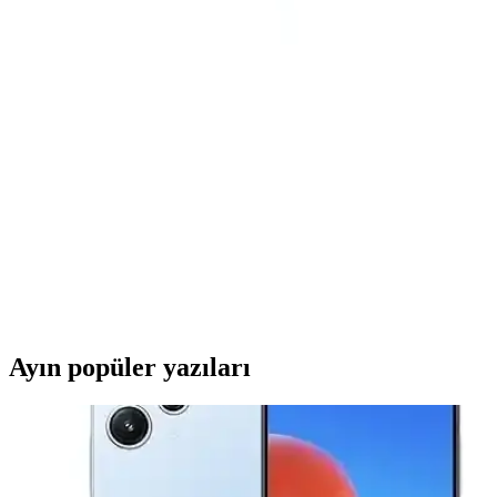
kolaylaştırır, sinyal stabilitesi sağlar.
Tamtel 3 Metre Telefon ve Modem Arası Adsl Ara
Kablosu Detaylı İnceleme ve Kullanıcı Yorumları
Tamtel'in 3 metre uzunluğundaki telefon ve modem arası kablosu,
dayanıklılığı ve esnekliğiyle internet bağlantısını stabil hale getirir,
kullanıcı geri bildirimleri ve performans detaylarıyla öne çıkar.
Tamtel 30M ADSL Telefon Modem Ara Kablosu
Uzun Mesafe Bağlantısı İçin Uygun
Tamtel'in 30 metre uzunluğundaki ADSL kablosu, ev ve ofislerde
telefon ve modem arasındaki bağlantıyı sağlar, esnekliği ve
performansıyla kullanıcı memnuniyetini artırır.
Ayın popüler yazıları