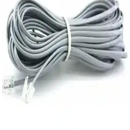
Datron RTA1320 ADSL2+ modem, hızlı ve güvenli internet sağlar,
kolay kurulumu ve taşınabilir tasarımıyla kullanıcıların tercihidir.
Keenetic Kn-2112-01TR ve Tp-Link Archer VR400
Modem/Router Karşılaştırması
Keenetic Kn-2112-01TR ve Tp-Link Archer VR400 modellerinin
hız, kapsama alanı ve kullanım kolaylığı gibi özellikleri
karşılaştırılarak, ihtiyaçlara en uygun seçeneği belirlemenize
yardımcı olur.
iPhone 18 Pro Max'in Pil Ömrü ve Teknolojik
İyileştirmelerinin Detaylı Analizi
iPhone 18 Pro Max'in batarya kapasitesi ve modem teknolojisi pil
ömrünü artırma potansiyeli taşıyor. Ancak yazılım optimizasyonları
ve donanım enerji verimliliği bu gelişmelerin etkisini belirliyor.
Tamtel 20 Metre Uzunlukta Telefon ve Modem Ara
Kablosu Teknik Özellikleri ve Kullanım Alanları
Tamtel'in 20 metre uzunluğundaki telefon ve modem ara kablosu,
yüksek kalite, dayanıklılık ve geniş kullanım alanlarıyla iletişimi