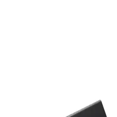
Sandisk Cruzer Spark ve Blade 64GB USB Bellek
Karşılaştırması ve Seçim Rehberi
Sandisk Cruzer Spark ve Blade 64GB modellerinin özellikleri,
kullanıcı yorumları ve karşılaştırmasıyla en uygun USB bellek
seçimini yapın.
Kingston DTXON-256GB Taşınabilir USB Bellek:
Yüksek Kapasiteli ve Hızlı Veri Transferi
Kingston DTXON-256GB, 256 GB depolama ve USB 3.2
teknolojisiyle hızlı ve şık taşınabilir bellek, dayanıklı tasarımıyla
büyük dosyaları kolayca saklar ve aktarır.
Kingston DTXON 128GB USB 3.2 Gen 1
Taşınabilir Bellek Detaylı İnceleme
Kingston DTXON 128GB USB 3.2 Gen 1 bellek, yüksek hız, şık
tasarım ve taşınabilirlik sunar. Geniş depolama alanı ve uyumluluk
avantajlarıyla günlük ve profesyonel kullanım için ideal bir seçenek.
Concord 4GB Cruzer Fit Mini USB Bellek: