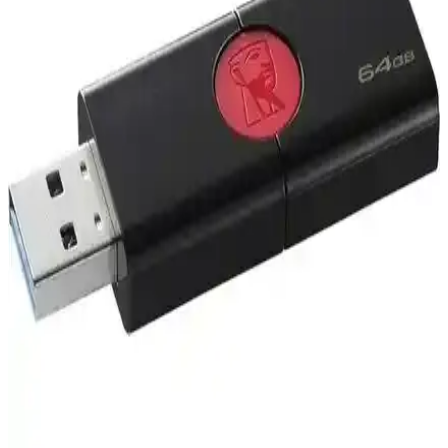
Kompakt ve Güvenilir Taşınabilir Depolama
Çözümü
Küçük boyutlu ve hafif Concord 4GB Cruzer Fit USB bellek,
günlük kullanım ve hareket halinde veri transferi için ideal, uyumlu
ve dayanıklı taşınabilir depolama çözümüdür.
Sandisk Cruzer Glide 256GB ve 128GB USB Bellek
Karşılaştırması ve Kullanıcı Yorumları
Sandisk Cruzer Glide 256GB ve 128GB modellerinin hız, kapasite
ve kullanıcı memnuniyeti açısından detaylı karşılaştırması. Hangi
modelin ihtiyaçlarınıza uygun olduğunu keşfedin.
Kioxia 16GB Transmemory U401 ve Sandisk 64GB
Cruzer Blade Karşılaştırması
Kioxia 16GB ve Sandisk 64GB USB belleklerin özellikleri,
kullanıcı yorumları ve karşılaştırmasıyla, ihtiyaçlarınıza en uygun
taşınabilir depolama çözümünü keşfedin.
Adata UC310 ve Kioxia U366 64 GB USB Bellek
Karşılaştırması ve İnceleme