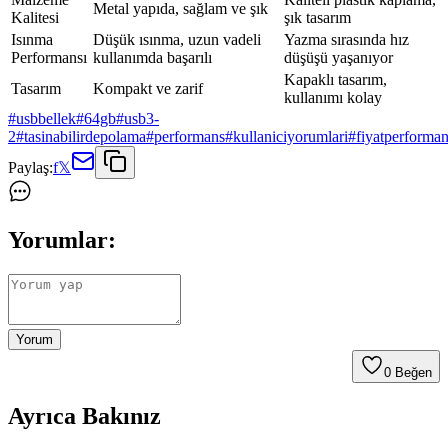
Metal yapıda, sağlam ve şık
Kalitesi
şık tasarım
Isınma
Düşük ısınma, uzun vadeli
Yazma sırasında hız
Performansı
kullanımda başarılı
düşüşü yaşanıyor
Kapaklı tasarım,
Tasarım
Kompakt ve zarif
kullanımı kolay
#
usbbellek
#
64gb
#
usb3-
2
#
tasinabilirdepolama
#
performans
#
kullaniciyorumlari
#
fiyatperforma
Paylaş:
f
𝕏
Yorumlar:
Yorum
0
Beğen
Ayrıca Bakınız