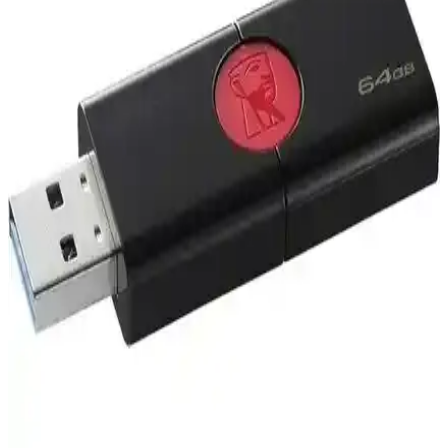
Concord 4GB Cruzer Fit Mini USB Bellek:
Kompakt ve Güvenilir Taşınabilir Depolama
Çözümü
Küçük boyutlu ve hafif Concord 4GB Cruzer Fit USB bellek,
günlük kullanım ve hareket halinde veri transferi için ideal, uyumlu
ve dayanıklı taşınabilir depolama çözümüdür.
Sandisk Cruzer Glide 256GB ve 128GB USB Bellek
Karşılaştırması ve Kullanıcı Yorumları
Sandisk Cruzer Glide 256GB ve 128GB modellerinin hız, kapasite
ve kullanıcı memnuniyeti açısından detaylı karşılaştırması. Hangi
modelin ihtiyaçlarınıza uygun olduğunu keşfedin.
Kioxia 16GB Transmemory U401 ve Sandisk 64GB
Cruzer Blade Karşılaştırması
Kioxia 16GB ve Sandisk 64GB USB belleklerin özellikleri,
kullanıcı yorumları ve karşılaştırmasıyla, ihtiyaçlarınıza en uygun
taşınabilir depolama çözümünü keşfedin.
Adata UC310 ve Kioxia U366 64 GB USB Bellek