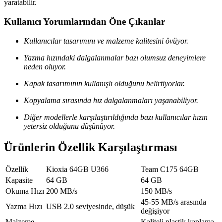
yaratabilir.
Kullanıcı Yorumlarından Öne Çıkanlar
Kullanıcılar tasarımını ve malzeme kalitesini övüyor.
Yazma hızındaki dalgalanmalar bazı olumsuz deneyimlere
neden oluyor.
Kapak tasarımının kullanışlı olduğunu belirtiyorlar.
Kopyalama sırasında hız dalgalanmaları yaşanabiliyor.
Diğer modellerle karşılaştırıldığında bazı kullanıcılar hızın
yetersiz olduğunu düşünüyor.
Ürünlerin Özellik Karşılaştırması
Özellik
Kioxia 64GB U366
Team C175 64GB
Kapasite
64 GB
64 GB
Okuma Hızı
200 MB/s
150 MB/s
45-55 MB/s arasında
Yazma Hızı
USB 2.0 seviyesinde, düşük
değişiyor
Malzeme
Kaliteli plastik kaplama,