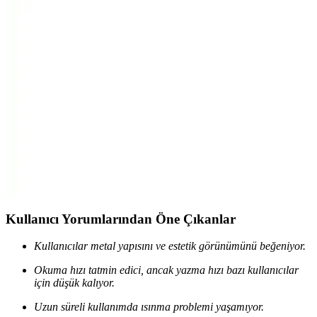
Karşılaştırması ve İnceleme
Adata UC310 ve Kioxia U366 64 GB USB bellekleri hız, tasarım
ve dayanıklılık açısından karşılaştırıyoruz. Hangi ürün daha iyi
performans gösteriyor, detaylar ve kullanıcı yorumlarıyla analiz
edilmiştir.
Kingston DataTraveler 106 64GB USB 3.0 Bellek:
Yüksek Hız ve Güvenilirlik Sunan Taşınabilir
Çözüm
Kingston DataTraveler 106 64GB USB 3.0 bellek, yüksek hız,
dayanıklılık ve şık tasarımıyla günlük veri aktarımını kolaylaştırır.
Geniş kapasite ve uyumluluk özellikleriyle kullanıcıların tercihi olur.
Kullanıcı Yorumlarından Öne Çıkanlar
Kullanıcılar metal yapısını ve estetik görünümünü beğeniyor.
Okuma hızı tatmin edici, ancak yazma hızı bazı kullanıcılar
için düşük kalıyor.
Uzun süreli kullanımda ısınma problemi yaşamıyor.