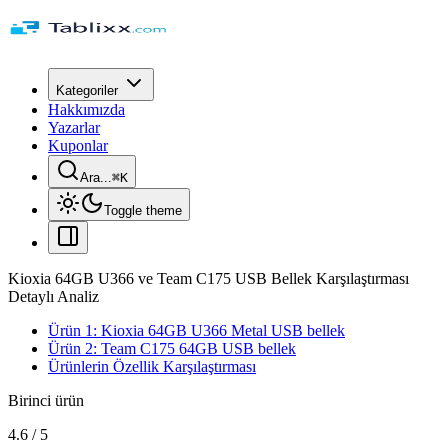
Kategoriler
Hakkımızda
Yazarlar
Kuponlar
Ara...
⌘
K
Toggle theme
Kioxia 64GB U366 ve Team C175 USB Bellek Karşılaştırması
Detaylı Analiz
Ürün 1: Kioxia 64GB U366 Metal USB bellek
Ürün 2: Team C175 64GB USB bellek
Ürünlerin Özellik Karşılaştırması
Birinci ürün
4.6
/
5