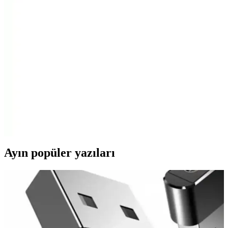
Adata UC310 ve Kioxia U366 64 GB USB bellekleri hız, tasarım
ve dayanıklılık açısından karşılaştırıyoruz. Hangi ürün daha iyi
performans gösteriyor, detaylar ve kullanıcı yorumlarıyla analiz
edilmiştir.
Kingston DataTraveler 106 64GB USB 3.0 Bellek:
Yüksek Hız ve Güvenilirlik Sunan Taşınabilir
Çözüm
Kingston DataTraveler 106 64GB USB 3.0 bellek, yüksek hız,
dayanıklılık ve şık tasarımıyla günlük veri aktarımını kolaylaştırır.
Geniş kapasite ve uyumluluk özellikleriyle kullanıcıların tercihi olur.
Ayın popüler yazıları