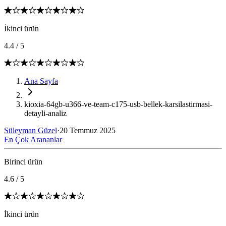
İkinci ürün
4.4
/
5
Ana Sayfa
kioxia-64gb-u366-ve-team-c175-usb-bellek-karsilastirmasi-
detayli-analiz
Süleyman Güzel
·
20 Temmuz 2025
En Çok Arananlar
Birinci ürün
4.6
/
5
İkinci ürün