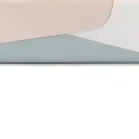
, kullanıcı yorumları ve performansları detaylı şekilde incelenerek en 
lı ve Şık Taşıma Çözümü
çin dayanıklı, hafif ve şık tasarımıyla öne çıkar. Geniş iç hacmi, organ
rması ve Kullanıcı Yorumları
llanım kolaylığı ve kullanıcı yorumlarıyla detaylı karşılaştırmasını bula
 Tasarım, Malzeme ve Kullanıcı Yorumları
alzeme ve kullanıcı memnuniyeti açısından detaylı analizini bulabilirsi
 Fonksiyonel Hafif Taşıma Çözümü
ık, hafif ve su geçirmez tasarımıyla günlük kullanım ve seyahatlerinizde 