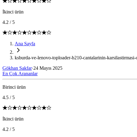
İkinci ürün
4.2
/
5
Ana Sayfa
ksburda-ve-lenovo-toploader-b210-cantalarinin-karsilastirmasi-o
Gökhan Sakfar
·
24 Mayıs 2025
En Çok Arananlar
Birinci ürün
4.5
/
5
İkinci ürün
4.2
/
5