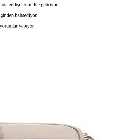
nda endişelerini dile getiriyor.
eğinden bahsediyor.
 yorumlar yapıyor.
manıza yardımcı oluyoruz.
 taşıma kolaylığı sağlar.
ünlük kullanım ve seyahatler için ideal seçenekler sunar.