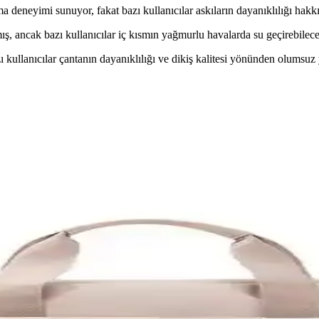
ıma deneyimi sunuyor, fakat bazı kullanıcılar askıların dayanıklılığı hakkı
ış, ancak bazı kullanıcılar iç kısmın yağmurlu havalarda su geçirebilec
 kullanıcılar çantanın dayanıklılığı ve dikiş kalitesi yönünden olumsuz
likler ve Kullanıcı Yorumları
ı ve karşılaştırmasını detaylı şekilde inceleyerek en uygun seçimi yap
antası Kırmızı Modern ve Dayanıklı Tasarım
sı, hafif, suya dayanıklı ve ergonomik tasarımıyla günlük kullanım ve
İnç Dizüstü Bilgisayar Çantaları
15.6 inç bilgisayar çantalarıdır. Hafif, dayanıklı ve şık yapılarıyla g
Man Modellerinin Özellikleri