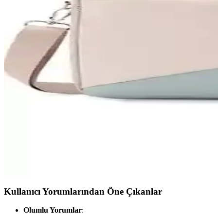
Bu makalede, D'Vers ve X-Man bilgisayar sırt çantalarının özellikleri
HP 17.3 Omen Oyuncu Laptop Sırt Çantası: Dayanık
HP 17.3 Omen oyuncu laptop sırt çantası, büyük ekranlı bilgisayarlar i
seçeneği sunar.
D'Vers ve Moda West 15.6 İnç Siyah Çanta Karşılaştı
Bu makalede, 15.6 inç siyah bilgisayar ve evrak çantalarının tasarım, ku
Morca ve Yongtai Notebook Çantası Karşılaştırması:
Bu karşılaştırmada, Morca ve Yongtai notebook çantalarının tasarım, m
Yongtai Xcspace Dizüstü Bilgisayar Çantası: Şık ve
Yongtai Xcspace dizüstü bilgisayar çantası, 13-14 inç laptoplar için ş
Kullanıcı Yorumlarından Öne Çıkanlar
Olumlu Yorumlar
: