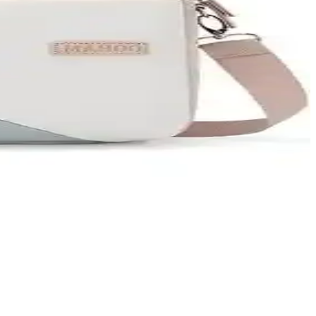
uygun modeli seçmenize yardımcı olunur.
ize edici bölmeleri ve suya dayanıklı malzemeleriyle ideal taşıma
bilirsiniz.
niz.
güvenle taşıma sağlar.