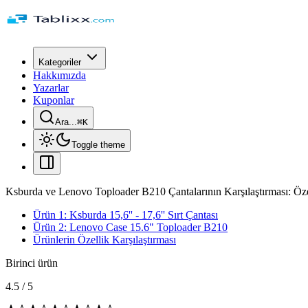
Kategoriler
Hakkımızda
Yazarlar
Kuponlar
Ara...
⌘
K
Toggle theme
Ksburda ve Lenovo Toploader B210 Çantalarının Karşılaştırması: Özel
Ürün 1: Ksburda 15,6'' - 17,6'' Sırt Çantası
Ürün 2: Lenovo Case 15.6" Toploader B210
Ürünlerin Özellik Karşılaştırması
Birinci ürün
4.5
/
5