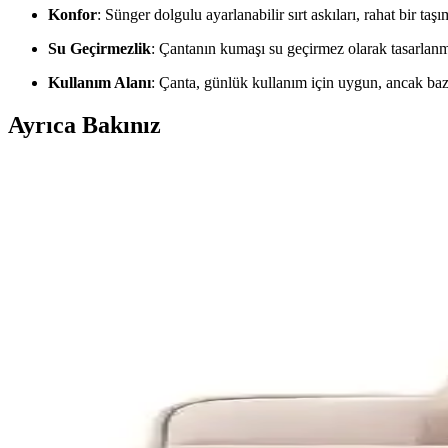
Konfor
: Sünger dolgulu ayarlanabilir sırt askıları, rahat bir taş
Su Geçirmezlik
: Çantanın kumaşı su geçirmez olarak tasarlanm
Kullanım Alanı
: Çanta, günlük kullanım için uygun, ancak bazı
Ayrıca Bakınız
D'VERS ve Moda West Çantaları Karşılaştırması: Özel
D'VERS ve Moda West çantalarının özelliklerini, kullanıcı yorumların
Classone BP-TW1502 TwinColor 15.6 İnç Notebook Ç
Kırmızı renkli Classone BP-TW1502 TwinColor 15.6 inç notebook çanta
Dexim DXBP10 ve Lenovo T210 Karşılaştırması: 15.6 
Dexim DXBP10 ve Lenovo T210, farklı tasarım ve özelliklerle öne çıkan 
Bilgisayar Sırt Çantası Karşılaştırması: D'Vers ve X-