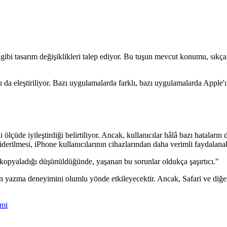
si gibi tasarım değişiklikleri talep ediyor. Bu tuşun mevcut konumu, sı
ı da eleştiriliyor. Bazı uygulamalarda farklı, bazı uygulamalarda Apple'
üde iyileştirdiği belirtiliyor. Ancak, kullanıcılar hâlâ bazı hataların 
iderilmesi, iPhone kullanıcılarının cihazlarından daha verimli faydalana
yi kopyaladığı düşünüldüğünde, yaşanan bu sorunlar oldukça şaşırtıcı."
 yazma deneyimini olumlu yönde etkileyecektir. Ancak, Safari ve diğer 
imi