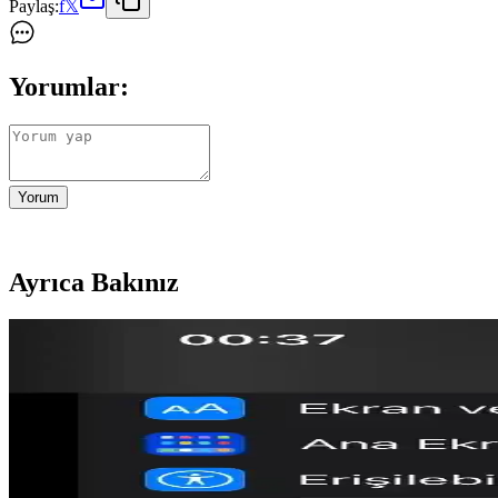
Paylaş:
f
𝕏
Yorumlar:
Yorum
Ayrıca Bakınız
Otellerde USB Şarj Portları ve Juice Jacking Güvenli
Otellerde USB şarj portları üzerinden gerçekleşebileceği düşünülen juice
Samsung Galaxy S26'nın Quick Share ile AirDrop Des
Samsung Galaxy S26, Quick Share üzerinden AirDrop desteği sunarak An