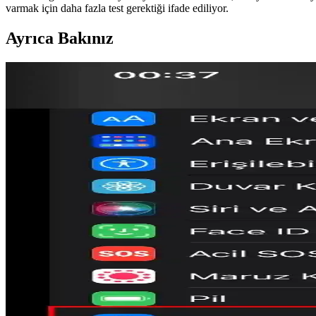
varmak için daha fazla test gerektiği ifade ediliyor.
Ayrıca Bakınız
Otellerde USB Şarj Portları ve Juice Jacking Güvenli
Otellerde USB şarj portları üzerinden gerçekleşebileceği düşünülen juice
Samsung Galaxy S26'nın Quick Share ile AirDrop Des
Samsung Galaxy S26, Quick Share üzerinden AirDrop desteği sunarak An
düşündürüyor.
iOS'ta RCS ve Video Aramalar: Destek Durumu ve Ka
RCS'nin iOS'taki video arama desteği sınırlı kalıyor. Operatörlerin ye
Apple'ın 2024'te Yayınlayacağı Yeni iPhone Uygulama
Apple, 2024 yılında iş dünyasına yönelik Apple Business ve yapay ze
geliştirmeyi amaçlıyor.