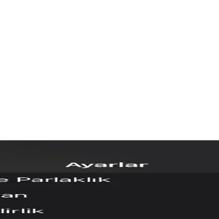
k Riskleri ve Önlemleri
 jacking saldırıları, iOS cihazların varsayılan güvenlik önlemleri sayesin
teği ve Kullanıcı Deneyimi
droid ve iOS arasında dosya paylaşımını kolaylaştırıyor. Ancak Wi-Fi s