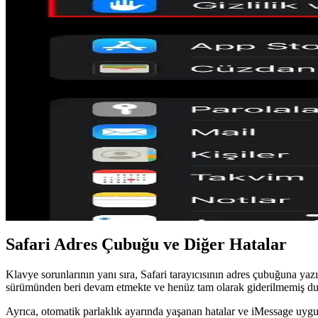
Google Pixel 9 ile Android ve iPhone Arasında AirDro
Google Pixel 9, Apple'ın güvenlik standartlarına uygun AirDrop benzer
iOS 26.4 ve CarPlay Video Özelliği: Araç İçi Eğlence
Apple, iOS 26.4 beta ile CarPlay video oynatma özelliğini tanıttı. Vid
Samsung Galaxy S26'nın Apple AirDrop Uyumuyla Ç
Samsung Galaxy S26'nın Apple AirDrop ile uyumluluğu, farklı işletim si
iOS Klavye ve Otomatik Düzeltme Sorunları: Perform
iOS klavye ve otomatik düzeltme sistemindeki performans düşüşü, yazı
Safari Adres Çubuğu ve Diğer Hatalar
Klavye sorunlarının yanı sıra, Safari tarayıcısının adres çubuğuna ya
sürümünden beri devam etmekte ve henüz tam olarak giderilmemiş d
Ayrıca, otomatik parlaklık ayarında yaşanan hatalar ve iMessage uygula