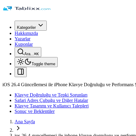
Kategoriler
Hakkımızda
Yazarlar
Kuponlar
Ara...
⌘
K
Toggle theme
iOS 26.4 Güncellemesi ile iPhone Klavye Doğruluğu ve Performans Sor
Klavye Doğruluğu ve Tepki Sorunları
Safari Adres Çubuğu ve Diğer Hatalar
Klavye Tasarımı ve Kullanıcı Talepleri
Sonuç ve Beklentiler
Ana Sayfa
ios-26-4-guncellemesi-ile-iphone-klavye-dogrulugu-ve-performans