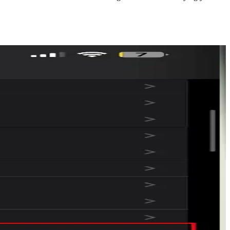
de nadiren gerçekleşir. Basit ayarlarla riskler azaltılabilir.
orunları ve eski modellere destek belirsizliği kullanıcıları
r. Bu durum teknolojinin yaygınlaşmasını engelliyor.
arında kullanıma sunacak. Yeni uygulamalar iş ve iletişim deneyimini