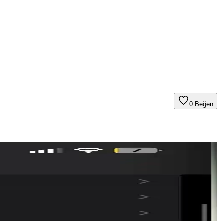
0
Beğen
de nadiren gerçekleşir. Basit ayarlarla riskler azaltılabilir.
orunları ve eski modellere destek belirsizliği kullanıcıları