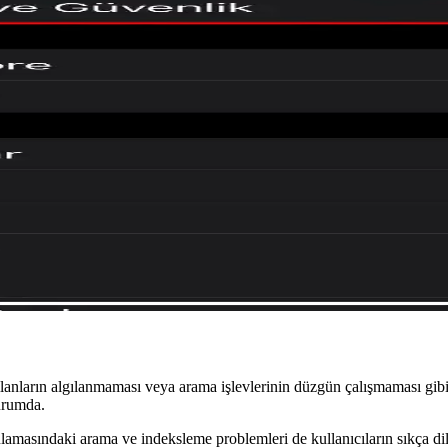
p Benzeri Dosya Transferi Desteği
i dosya transferi özelliğiyle Android ve iPhone arasında kolay ve güven
de Güvenlik Odaklı Yenilikler
eo sadece araç park halindeyken oynatılacak, güvenlik için araç üreticil
oklu Platform Dosya Paylaşımı
stemleri arasında dosya paylaşımını kolaylaştırarak kullanıcı deneyimini 
ans Düşüşü ve Güncelleme Beklentileri
m hatalarının artmasına ve kullanıcı deneyiminin olumsuz etkilenmesine
zılanların algılanmaması veya arama işlevlerinin düzgün çalışmaması gib
urumda.
masındaki arama ve indeksleme problemleri de kullanıcıların sıkça dile 