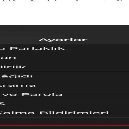
k Riskleri ve Önlemleri
 jacking saldırıları, iOS cihazların varsayılan güvenlik önlemleri sayesin
teği ve Kullanıcı Deneyimi
droid ve iOS arasında dosya paylaşımını kolaylaştırıyor. Ancak Wi-Fi s
rşılaşılan Zorluklar
tersiz desteği ve teknik sorunlar, kullanıcı deneyimini olumsuz etkiliyo
ları: İş ve Yapay Zeka Odaklı
ka destekli Siri sohbet uygulamalarını iOS, iPadOS ve macOS platforml