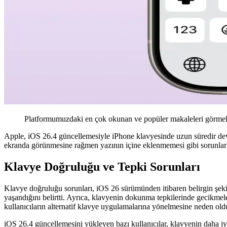
Platformumuzdaki en çok okunan ve popüler makaleleri görmek 
Apple, iOS 26.4 güncellemesiyle iPhone klavyesinde uzun süredir deva
ekranda görünmesine rağmen yazının içine eklenmemesi gibi sorunlarla k
Klavye Doğruluğu ve Tepki Sorunları
Klavye doğruluğu sorunları, iOS 26 sürümünden itibaren belirgin şekild
yaşandığını belirtti. Ayrıca, klavyenin dokunma tepkilerinde gecikme
kullanıcıların alternatif klavye uygulamalarına yönelmesine neden old
iOS 26.4 güncellemesini yükleyen bazı kullanıcılar, klavyenin daha iyi