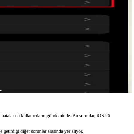
li paylaşım sunuyor. Bölgesel erişim farklılıkları mevcut.
erinin entegrasyonu şart.
geliştiriyor ve ekosistemler arası etkileşimi artırıyor.
 yol açıyor. 26.4 güncellemesiyle iyileştirme bekleniyor.
i hatalar da kullanıcıların gündeminde. Bu sorunlar, iOS 26
getirdiği diğer sorunlar arasında yer alıyor.