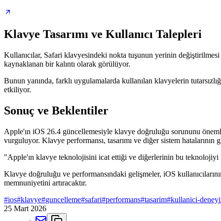
Klavye Tasarımı ve Kullanıcı Talepleri
Kullanıcılar, Safari klavyesindeki nokta tuşunun yerinin değiştirilme
kaynaklanan bir kalıntı olarak görülüyor.
Bunun yanında, farklı uygulamalarda kullanılan klavyelerin tutarsızlığ
etkiliyor.
Sonuç ve Beklentiler
Apple'ın iOS 26.4 güncellemesiyle klavye doğruluğu sorununu önemli ölç
vurguluyor. Klavye performansı, tasarımı ve diğer sistem hatalarının g
"Apple'ın klavye teknolojisini icat ettiği ve diğerlerinin bu teknoloji
Klavye doğruluğu ve performansındaki gelişmeler, iOS kullanıcılarının
memnuniyetini artıracaktır.
#
ios
#
klavye
#
guncelleme
#
safari
#
performans
#
tasarim
#
kullanici-deney
25 Mart 2026