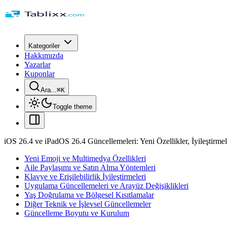
Kategoriler
Hakkımızda
Yazarlar
Kuponlar
Ara...
⌘
K
Toggle theme
iOS 26.4 ve iPadOS 26.4 Güncellemeleri: Yeni Özellikler, İyileştirmel
Yeni Emoji ve Multimedya Özellikleri
Aile Paylaşımı ve Satın Alma Yöntemleri
Klavye ve Erişilebilirlik İyileştirmeleri
Uygulama Güncellemeleri ve Arayüz Değişiklikleri
Yaş Doğrulama ve Bölgesel Kısıtlamalar
Diğer Teknik ve İşlevsel Güncellemeler
Güncelleme Boyutu ve Kurulum