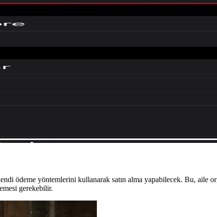
droid ve iOS arasında dosya paylaşımını kolaylaştırıyor. Ancak Wi-Fi s
 ve Yeni Özelliklerin İncelenmesi
runlarını giderirken, Continuous Audio Connection özelliği bazı kullanı
eknolojisi ile Yerel Ağda Çalışma
sayesinde internet bağlantısına gerek kalmadan yerel ağda çalışıyor. Bu 
ans Düşüşü ve Güncelleme Beklentileri
m hatalarının artmasına ve kullanıcı deneyiminin olumsuz etkilenmesine
 kendi ödeme yöntemlerini kullanarak satın alma yapabilecek. Bu, aile 
emesi gerekebilir.