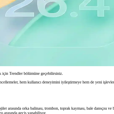
için Trendler bölümüne geçebilirsiniz.
ellemeler, hem kullanıcı deneyimini iyileştirmeye hem de yeni işlevl
iler arasında orka balinası, trombon, toprak kayması, bale dansçısı ve b
eo arasında geçiş yapabiliyor.