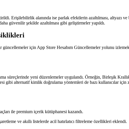
ildi. Erişilebilirlik alanında ise parlak efektlerin azaltılması, altyazı v
aha güvenilir şekilde azaltılması gibi geliştirmeler yapıldı.
klikleri
cılar güncellemeler için App Store Hesabım Güncellemeler yolunu izlem
ama süreçlerinde yeni düzenlemeler uygulandı. Örneğin, Birleşik Krallık'
gesi gibi alternatif kimlik doğrulama yöntemleri de bazı kullanıcılar içi
çları ile premium içerik kütüphanesi kazandı.
tleme ve akıllı listelerde acil hatırlatıcı filtreleme özellikleri eklendi.