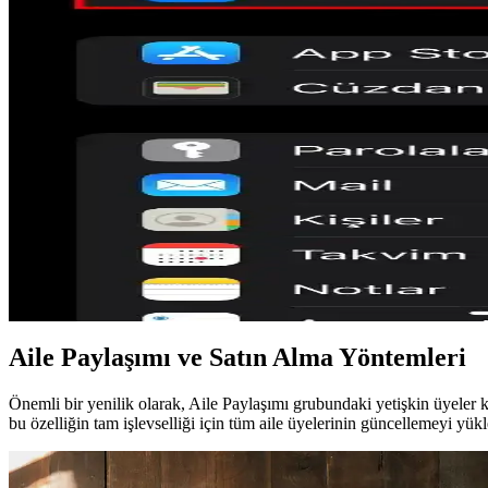
Samsung Galaxy S26, Quick Share üzerinden AirDrop desteği sunarak An
düşündürüyor.
tvOS 26.4 Güncellemesi ile Apple TV 4K Ses Sorunları
tvOS 26.4 güncellemesi Apple TV 4K'da ses formatları arasında geçiş so
IKEA'nın Matter Uyumlu Akıllı Ampulleri ve Thread T
IKEA'nın Matter protokolü uyumlu akıllı ampulleri, Thread teknolojisi 
güvenlik ve kullanıcı deneyimini etkiliyor.
iOS Klavye ve Otomatik Düzeltme Sorunları: Perform
iOS klavye ve otomatik düzeltme sistemindeki performans düşüşü, yazı
Aile Paylaşımı ve Satın Alma Yöntemleri
Önemli bir yenilik olarak, Aile Paylaşımı grubundaki yetişkin üyeler
bu özelliğin tam işlevselliği için tüm aile üyelerinin güncellemeyi yükl