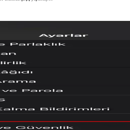
 Paylaşımı Ödeme Seçenekleri
eme yöntemlerinde esneklik sunuyor. Ancak otomatik düzeltme sorunları 
asaüstü Modu Özellikleri ve Sınırlamaları
 ancak 1080p çözünürlük ve 16:9 oran sınırı gibi teknik kısıtlamalar 
e Web Sitesi Güncelleme Sorunları
yaşandı. Web sitesi güncellemelerindeki hatalar kullanıcı deneyimini etki
çerik Öneri Sistemindeki Yenilikler
rik deneyimini kişiselleştiriyor. Kullanıcılar fragman kontrolü ve oyna
teği ve Kullanıcı Deneyimi