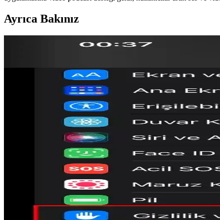
Ayrıca Bakınız
iOS 26.4 Güncellemesi: Klavye İyileştirmeleri ve Aile
iOS 26.4 güncellemesi klavye doğruluğunu artırırken aile paylaşımı öd
Android 16 QPR3 Güncellemesi ile Pixel Cihazlarda M
Android 16 QPR3 güncellemesi Pixel cihazlarda masaüstü modu sunuyor
Apple.com'daki iPad Air M4 ve M3 İşlemci Hataları v
Apple.com'da yeni iPad Air'in işlemcisiyle ilgili M3 ve M4 karışıklığı 
Apple TV tvOS 26.4 Güncellemesi: Genius Browse ve İ
Apple TV'nin tvOS 26.4 güncellemesi Genius Browse öneri sistemiyle içe
Samsung Galaxy S26'nın Quick Share ile AirDrop Des