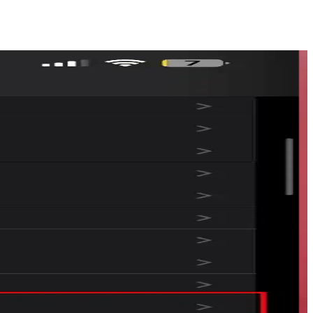
ve Apple Music eksiklikleri kullanıcılar arasında tartışma yaratıyor.
ve kullanıcı deneyimi sorunları bulunuyor.
ledi ve teknik sorunlar ortaya çıktı.
tma listesi gibi geliştirmeler talep ediyor.