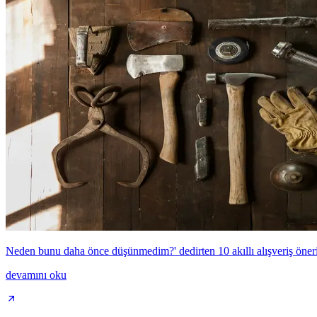
Neden bunu daha önce düşünmedim?' dedirten 10 akıllı alışveriş öneri
devamını oku