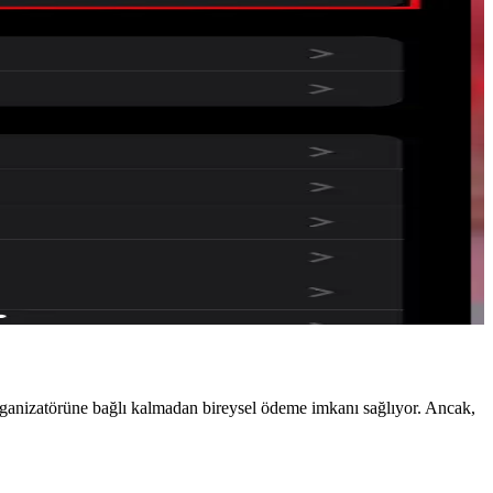
orunları ve eski modellere destek belirsizliği kullanıcıları
cılar için uyumluluk ve ses kalitesi sorunları yaratabiliyor.
teknoloji, ev otomasyonunda birlikte çalışabilirliği artırırken
 yol açıyor. 26.4 güncellemesiyle iyileştirme bekleniyor.
organizatörüne bağlı kalmadan bireysel ödeme imkanı sağlıyor. Ancak,