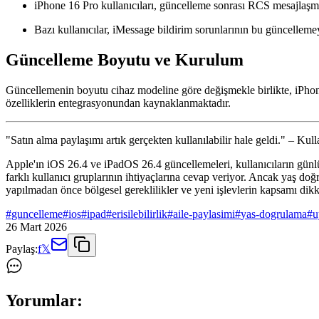
iPhone 16 Pro kullanıcıları, güncelleme sonrası RCS mesajlaşma d
Bazı kullanıcılar, iMessage bildirim sorunlarının bu güncellemey
Güncelleme Boyutu ve Kurulum
Güncellemenin boyutu cihaz modeline göre değişmekle birlikte, iPhone
özelliklerin entegrasyonundan kaynaklanmaktadır.
"Satın alma paylaşımı artık gerçekten kullanılabilir hale geldi." – Kul
Apple'ın iOS 26.4 ve iPadOS 26.4 güncellemeleri, kullanıcıların günlük 
farklı kullanıcı gruplarının ihtiyaçlarına cevap veriyor. Ancak yaş do
yapılmadan önce bölgesel gereklilikler ve yeni işlevlerin kapsamı dikk
#
guncelleme
#
ios
#
ipad
#
erisilebilirlik
#
aile-paylasimi
#
yas-dogrulama
#
u
26 Mart 2026
Paylaş:
f
𝕏
Yorumlar: