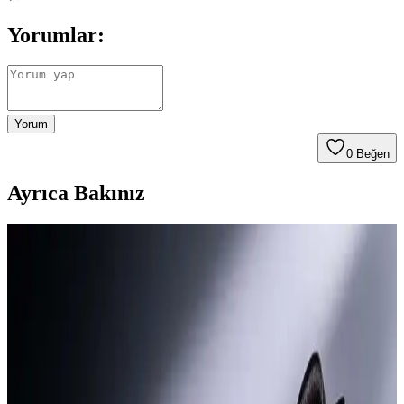
Yorumlar:
Yorum
0
Beğen
Ayrıca Bakınız
Yatak Kenarı Kulaklık Masası ve Dikkat Dağıtıcı
Unsurların Azaltılmasıyla Müzik Dinleme Deneyimi
Yatak kenarında kulaklık ve DAC yerleştirilen özel masa, dikkat
dağıtıcı unsurları azaltarak müzik dinleme deneyimini geliştirir.
Doğru ekipman ve ortam düzenlemesi müziğin inceliklerine
odaklanmayı sağlar.
Samsung Galaxy Buds4 Pro İncelemesi: Yeni Sap