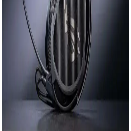
Kulak üstü kulaklıkların saç çekmesi ve kellelik, kullanıcı konforunu
etkileyen önemli tasarım sorunlarıdır. Farklı modellerde değişen bu
problemler, saç yapısı ve kafa şekline göre farklılık gösterir.
Apple AirPods Max 2: H2 Çip, USB-C Desteği ve
Gürültü Engellemede İyileştirmeler
Apple AirPods Max 2, H2 çip ve USB-C desteği gibi teknik
yeniliklerle geliyor. Tasarımda büyük değişiklik yok, suya
dayanıklılık eksikliği ve ağırlık eleştiriliyor. Kullanıcı beklentileri
karışık.
Radar Kulaklık: 4 Yıllık Gelişimle Yenilikçi Tasarım
ve Doğal Ses Deneyimi
Radar kulaklık, 4 yıl süren modifikasyonla ortaya çıkan özgün bir
tasarım. Paslanmaz çelik başlık, PA12 naylon kulak kupaları ve 40
mm titanyum sürücüsüyle pürüzsüz, doğal ses deneyimi sağlar.
ROG Kithara x Hifiman Kulaklık İncelemesi:
Planar Manyetik Performans ve Yapı Kalitesi