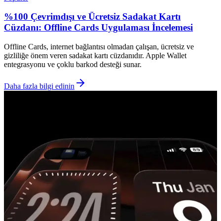
%100 Çevrimdışı ve Ücretsiz Sadakat Kartı
Cüzdanı: Offline Cards Uygulaması İncelemesi
Offline Cards, internet bağlantısı olmadan çalışan, ücretsiz ve
gizliliğe önem veren sadakat kartı cüzdanıdır. Apple Wallet
entegrasyonu ve çoklu barkod desteği sunar.
Daha fazla bilgi edinin