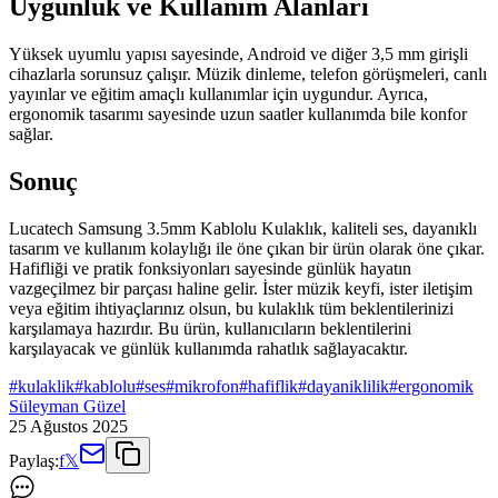
Uygunluk ve Kullanım Alanları
Yüksek uyumlu yapısı sayesinde, Android ve diğer 3,5 mm girişli
cihazlarla sorunsuz çalışır. Müzik dinleme, telefon görüşmeleri, canlı
yayınlar ve eğitim amaçlı kullanımlar için uygundur. Ayrıca,
ergonomik tasarımı sayesinde uzun saatler kullanımda bile konfor
sağlar.
Sonuç
Lucatech Samsung 3.5mm Kablolu Kulaklık, kaliteli ses, dayanıklı
tasarım ve kullanım kolaylığı ile öne çıkan bir ürün olarak öne çıkar.
Hafifliği ve pratik fonksiyonları sayesinde günlük hayatın
vazgeçilmez bir parçası haline gelir. İster müzik keyfi, ister iletişim
veya eğitim ihtiyaçlarınız olsun, bu kulaklık tüm beklentilerinizi
karşılamaya hazırdır. Bu ürün, kullanıcıların beklentilerini
karşılayacak ve günlük kullanımda rahatlık sağlayacaktır.
#
kulaklik
#
kablolu
#
ses
#
mikrofon
#
hafiflik
#
dayaniklilik
#
ergonomik
Süleyman Güzel
25 Ağustos 2025
Paylaş:
f
𝕏