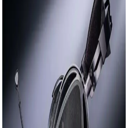
Tasarımı ve Baş Hareketi Özellikleri
Samsung Galaxy Buds4 Pro, sap tasarımı ve baş hareketi desteği
gibi yeniliklerle kullanıcı deneyimini artırmayı hedefliyor. Tasarım
değişikliği ve teknik özellikler kullanıcılar arasında farklı görüşlere
neden oluyor.
Power Dong: Apple Dongle'dan 200 Kat Daha
Güçlü USB-C Kulaklık Adaptörü Tasarımı
Power Dong, USB-C üzerinden 6W tepe ve 3W sürekli güç
sağlayan, Apple dongle'larından 200 kat daha güçlü bir kulaklık
adaptörüdür. Yüksek empedanslı kulaklıklar ve küçük hoparlörler
için tasarlanmıştır.
Reddit Kullanıcılarının En Çok Önerdiği Kulaklık
Modelleri ve Kullanım Alanları
Reddit'teki 1.7 binden fazla başlıkta paylaşılan kulaklık önerileri,
farklı kullanım amaçlarına göre tercih edilen modelleri ve kullanıcı
deneyimlerini ortaya koyuyor.
Kulaklık Tasarımında Saç Çekilmesi ve Kellik
Sorunlarının İncelenmesi