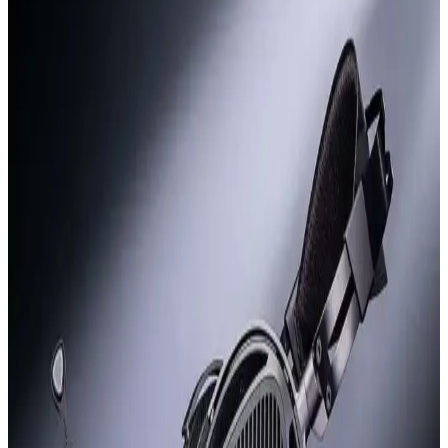
dağıtıcı unsurları azaltarak müzik dinleme deneyimini geliştirir.
Doğru ekipman ve ortam düzenlemesi müziğin inceliklerine
odaklanmayı sağlar.
Samsung Galaxy Buds4 Pro İncelemesi: Yeni Sap
Tasarımı ve Baş Hareketi Özellikleri
Samsung Galaxy Buds4 Pro, sap tasarımı ve baş hareketi desteği
gibi yeniliklerle kullanıcı deneyimini artırmayı hedefliyor. Tasarım
değişikliği ve teknik özellikler kullanıcılar arasında farklı görüşlere
neden oluyor.
Power Dong: Apple Dongle'dan 200 Kat Daha
Güçlü USB-C Kulaklık Adaptörü Tasarımı
Power Dong, USB-C üzerinden 6W tepe ve 3W sürekli güç
sağlayan, Apple dongle'larından 200 kat daha güçlü bir kulaklık
adaptörüdür. Yüksek empedanslı kulaklıklar ve küçük hoparlörler
için tasarlanmıştır.
Reddit Kullanıcılarının En Çok Önerdiği Kulaklık
Modelleri ve Kullanım Alanları
Reddit'teki 1.7 binden fazla başlıkta paylaşılan kulaklık önerileri,