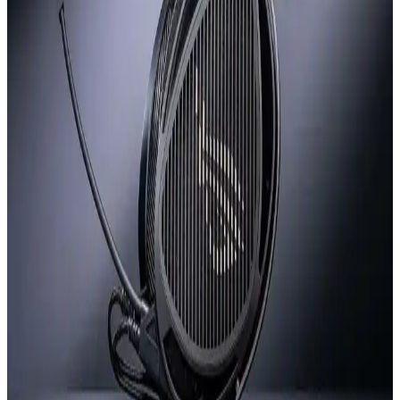
farklı kullanım amaçlarına göre tercih edilen modelleri ve kullanıcı
deneyimlerini ortaya koyuyor.
Kulaklık Tasarımında Saç Çekilmesi ve Kellik
Sorunlarının İncelenmesi
Kulak üstü kulaklıkların saç çekmesi ve kellelik, kullanıcı konforunu
etkileyen önemli tasarım sorunlarıdır. Farklı modellerde değişen bu
problemler, saç yapısı ve kafa şekline göre farklılık gösterir.
Apple AirPods Max 2: H2 Çip, USB-C Desteği ve
Gürültü Engellemede İyileştirmeler
Apple AirPods Max 2, H2 çip ve USB-C desteği gibi teknik
yeniliklerle geliyor. Tasarımda büyük değişiklik yok, suya
dayanıklılık eksikliği ve ağırlık eleştiriliyor. Kullanıcı beklentileri
karışık.
Radar Kulaklık: 4 Yıllık Gelişimle Yenilikçi Tasarım
ve Doğal Ses Deneyimi
Radar kulaklık, 4 yıl süren modifikasyonla ortaya çıkan özgün bir
tasarım. Paslanmaz çelik başlık, PA12 naylon kulak kupaları ve 40