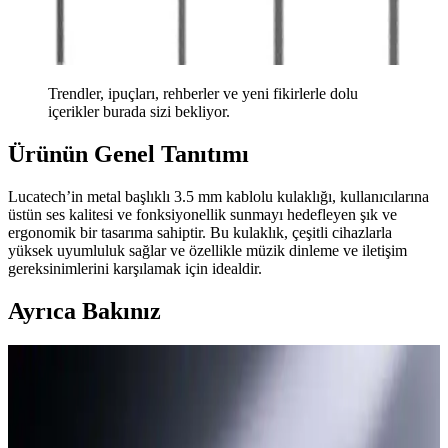
Trendler, ipuçları, rehberler ve yeni fikirlerle dolu
içerikler burada sizi bekliyor.
Ürünün Genel Tanıtımı
Lucatech’in metal başlıklı 3.5 mm kablolu kulaklığı, kullanıcılarına
üstün ses kalitesi ve fonksiyonellik sunmayı hedefleyen şık ve
ergonomik bir tasarıma sahiptir. Bu kulaklık, çeşitli cihazlarla
yüksek uyumluluk sağlar ve özellikle müzik dinleme ve iletişim
gereksinimlerini karşılamak için idealdir.
Ayrıca Bakınız
Yatak Kenarı Kulaklık Masası ve Dikkat Dağıtıcı
Unsurların Azaltılmasıyla Müzik Dinleme Deneyimi
Yatak kenarında kulaklık ve DAC yerleştirilen özel masa, dikkat