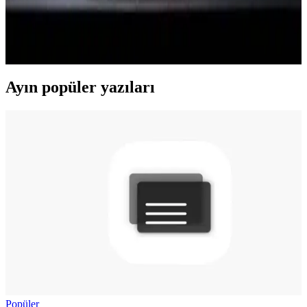
ROG Kithara x Hifiman, planar manyetik sürücülerle oyun ve
müzikte dengeli ses performansı ve üstün yapı kalitesi sunar. Yön
tayini ve konforu ile dikkat çeker, mikrofon kalitesi ise kullanıcı
görüşlerine göre değişir.
Ayın popüler yazıları
Popüler