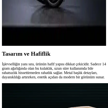
mm titanyum sürücüsüyle pürüzsüz, doğal ses deneyimi sağlar.
ROG Kithara x Hifiman Kulaklık İncelemesi:
Planar Manyetik Performans ve Yapı Kalitesi
ROG Kithara x Hifiman, planar manyetik sürücülerle oyun ve
müzikte dengeli ses performansı ve üstün yapı kalitesi sunar. Yön
tayini ve konforu ile dikkat çeker, mikrofon kalitesi ise kullanıcı
görüşlerine göre değişir.
Tasarım ve Hafiflik
İşlevselliğin yanı sıra, ürünün hafif yapısı dikkat çekicidir. Sadece 14
gram ağırlığında olan bu kulaklık, uzun süre kullanımda bile
rahatsızlık hissettirmeden rahatlık sağlar. Metal başlık detayları,
dayanıklılığı artırırken, estetik açıdan da modern bir görünüm sunar.