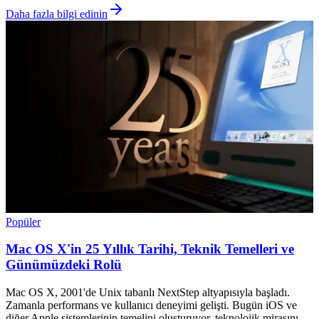
Daha fazla bilgi edinin
Popüler
Mac OS X'in 25 Yıllık Tarihi, Teknik Temelleri ve
Günümüzdeki Rolü
Mac OS X, 2001'de Unix tabanlı NextStep altyapısıyla başladı.
Zamanla performans ve kullanıcı deneyimi gelişti. Bugün iOS ve
diğer Apple sistemlerinin temelini oluşturuyor, teknolojik mirasını