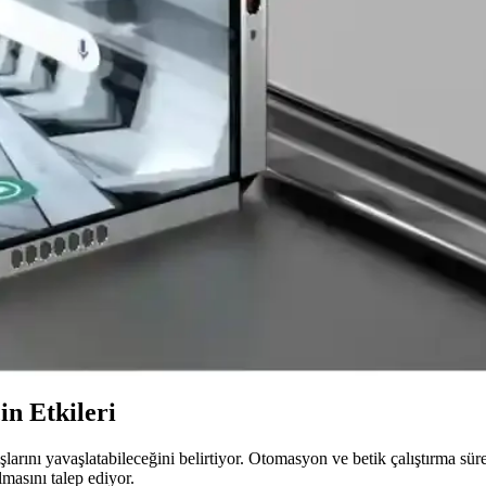
ammer Saldırıları ve ECC Koruması
eka modellerinin doğruluğunu ciddi oranda düşürerek güvenlik riskl
rşılaşılan Zorluklar
tersiz desteği ve teknik sorunlar, kullanıcı deneyimini olumsuz etkiliyo
malarının Geleceği: Teknoloji ve Zorluklar
eyimini geliştirmeyi hedefliyor. Ancak Apple desteği, operatör altyapı
le %71 Pil Kapasitesi Artışı
sitesi %71 artırıldı. Bu teknoloji, şarj yönetimi ve güvenlik açısından y
in Etkileri
kışlarını yavaşlatabileceğini belirtiyor. Otomasyon ve betik çalıştırma s
lmasını talep ediyor.