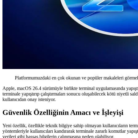
Platformumuzdaki en çok okunan ve popüler makaleleri görmek 
Apple, macOS 26.4 sürümüyle birlikte terminal uygulamasında yapıştırıl
terminale yapıştırıp çalıştırmaları sonucu oluşabilecek kötü niyetli sal
kullanıcıdan onay isteniyor.
Güvenlik Özelliğinin Amacı ve İşleyişi
Yeni özellik, özellikle teknik bilgiye sahip olmayan kullanıcıların term
yöntemleriyle kullanıcıları kandırarak terminale zararlı komutlar yapış
verileri gibi hassas bilgilerin çalınmasına neden olabiliyor.