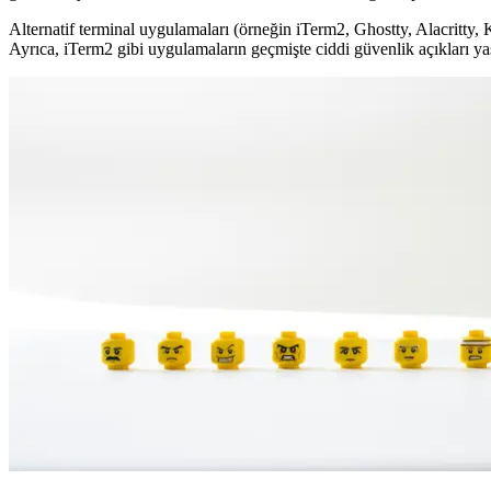
Alternatif terminal uygulamaları (örneğin iTerm2, Ghostty, Alacritty, Ki
Ayrıca, iTerm2 gibi uygulamaların geçmişte ciddi güvenlik açıkları yaş