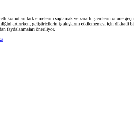
etli komutları fark etmelerini sağlamak ve zararlı işlemlerin önüne geçme
ğini artırırken, geliştiricilerin iş akışlarını etkilememesi için dikkatli b
an faydalanmaları öneriliyor.
ka