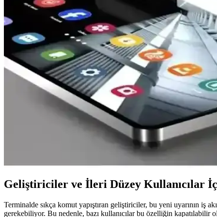
NVIDIA RTX A6000 Üzerinde GDDR6 Bellekte Rowh
Rowhammer saldırısı, NVIDIA RTX A6000'in GDDR6 belleğinde yapay z
performans etkisi ve çoklu bit saldırıları endişe yaratıyor.
iOS'ta RCS ve Video Aramalar: Destek Durumu ve Ka
RCS'nin iOS'taki video arama desteği sınırlı kalıyor. Operatörlerin ye
RCS Universal Profile 4.0 ve Mesajlaşmada Video Ara
RCS Universal Profile 4.0, mesajlaşma uygulamalarında video arama den
Samsung Galaxy Z Fold 7'de Silikon-Karbon Batarya i
Samsung Galaxy Z Fold 7'de silikon-karbon batarya kullanılarak pil kapa
Geliştiriciler ve İleri Düzey Kullanıcılar İç
Terminalde sıkça komut yapıştıran geliştiriciler, bu yeni uyarının iş a
gerekebiliyor. Bu nedenle, bazı kullanıcılar bu özelliğin kapatılabilir o