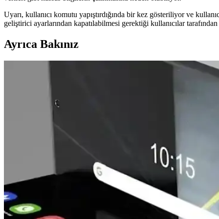
Uyarı, kullanıcı komutu yapıştırdığında bir kez gösteriliyor ve kullanı
geliştirici ayarlarından kapatılabilmesi gerektiği kullanıcılar tarafından 
Ayrıca Bakınız
Samsung'un 18,000 mAh Silikon Pil Teknolojisi ve Akı
Samsung, üç hücreli toplam 18,000 mAh kapasiteli silikon pil teknolojis
Otellerde USB Şarj Portları ve Juice Jacking Güvenli
Otellerde USB şarj portları üzerinden gerçekleşebileceği düşünülen juice
PS5'e Linux Port Edildi: GTA 5 Enhanced Ray Tracin
PS5'e Linux port edilmesi, GTA 5 Enhanced sürümünün ray tracing dest
Birleşik Arap Emirlikleri'nde Apple Mağazalarının Ge
Birleşik Arap Emirlikleri'nde Apple mağazalarının geçici kapanışı, böl
stratejilerini ortaya koymaktadır.