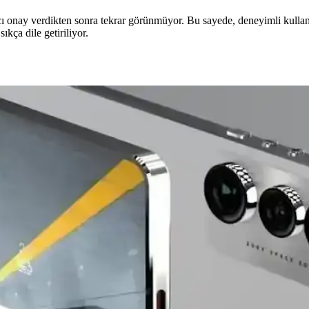
cı onay verdikten sonra tekrar görünmüyor. Bu sayede, deneyimli kullanıc
sıkça dile getiriliyor.
llı Telefonlarda Geleceği
iyle akıllı telefonlarda pil ömrünü artırmayı hedefliyor. Ancak kalınlık
k Riskleri ve Önlemleri
 jacking saldırıları, iOS cihazların varsayılan güvenlik önlemleri sayesin
g ile Çalışıyor ve Modding Kültürü
eğiyle çalışması ve modding kültürünün gelişimi üzerine teknik ve güve
çici Kapanışı ve Bölgesel Güvenlik Etkileri
gedeki artan güvenlik riskleri ve hükümetin özel sektöre yönelik önlemle