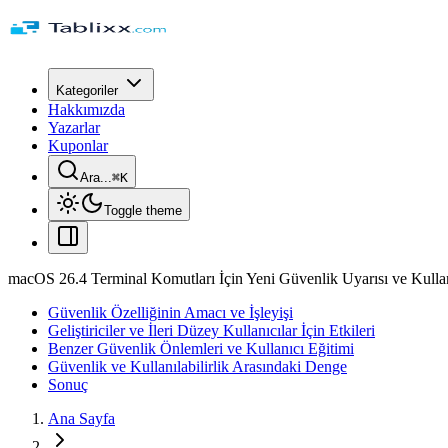
Kategoriler
Hakkımızda
Yazarlar
Kuponlar
Ara...
⌘
K
Toggle theme
macOS 26.4 Terminal Komutları İçin Yeni Güvenlik Uyarısı ve Kullanı
Güvenlik Özelliğinin Amacı ve İşleyişi
Geliştiriciler ve İleri Düzey Kullanıcılar İçin Etkileri
Benzer Güvenlik Önlemleri ve Kullanıcı Eğitimi
Güvenlik ve Kullanılabilirlik Arasındaki Denge
Sonuç
Ana Sayfa