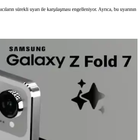
ıların sürekli uyarı ile karşılaşması engelleniyor. Ayrıca, bu uyarının
 ve ısı yönetimi gibi teknik zorluklar bulunuyor.
de nadiren gerçekleşir. Basit ayarlarla riskler azaltılabilir.
nlik detayları ele alınıyor.
riyle bağlantılıdır. Bu durum, teknoloji şirketlerinin krizlere uyum