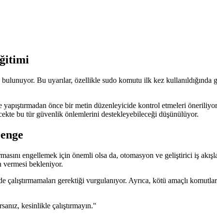
ğitimi
) bulunuyor. Bu uyarılar, özellikle sudo komutu ilk kez kullanıldığında 
e yapıştırmadan önce bir metin düzenleyicide kontrol etmeleri öneriliyor
lecekte bu tür güvenlik önlemlerini destekleyebileceği düşünülüyor.
Denge
tırmasını engellemek için önemli olsa da, otomasyon ve geliştirici iş akış
in vermesi bekleniyor.
e çalıştırmamaları gerektiği vurgulanıyor. Ayrıca, kötü amaçlı komutlar
anız, kesinlikle çalıştırmayın."