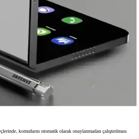
eri oluşturuyor. ECC teknolojisi önemli bir koruma sağlasa da
r. Bu durum teknolojinin yaygınlaşmasını engelliyor.
sı ve güvenlik endişeleri teknolojinin yaygınlaşmasını etkiliyor.
eni zorluklar getiriyor ve dayanıklılık araştırmaları gerektiriyor.
üreçlerinde, komutların otomatik olarak onaylanmadan çalıştırılması