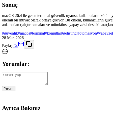
Sonuç
macOS 26.4 ile gelen terminal güvenlik uyarısı, kullanıcıların kötü niy
önemli bir ihtiyaç olarak ortaya çıkıyor. Bu önlem, kullanıcıların güvenli
anlamadan çalıştırmamaları ve mümkünse yapay zekâ destekli araçlard
#
guvenlik
#
macos
#
terminal
#
komutlar
#
gelistirici
#
otomasyon
#
yapayze
28 Mart 2026
Paylaş:
f
𝕏
Yorumlar:
Yorum
Ayrıca Bakınız