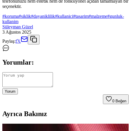
telefonunuzu hem estetik hem de fonksiyonel açıdan tamamlayan bir
seçenektir.
#
koruma
#
siklik
#
dayaniklilik
#
kullanici
#
tasarim
#
malzeme
#
gunluk-
kullanim
Süleyman Güzel
3 Ağustos 2025
Paylaş:
f
𝕏
Yorumlar:
Yorum
0
Beğen
Ayrıca Bakınız