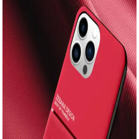
Telefon kamera lens koruyucuları çizilmeyi önlemeyi amaçlasa da
optik kaliteyi düşürebilir. Lensler dayanıklı malzemeden yapıldığı
için yükseltilmiş kılıflar ve alüminyum koruyucular daha etkili
koruma sağlar.
Fibaks Samsung Galaxy Tab S9 FE+ Plus SM-X610
Ekran Koruyucu İnceleme ve Değerlendirme
Fibaks'in Galaxy Tab S9 FE+ Plus için tasarladığı nano şeffaf ekran
koruyucu, yüksek dayanıklılık ve kullanım kolaylığı sunar.
Uygulama sırasında dikkat ve özen gerektirir, kullanıcı geri
bildirimleri ise dikkat edilmesi gereken noktaları vurgular.
iPhone 14 Pro Max İçin KVK PRİVACY ve OSG
Kılıf Karşılaştırması
İşte iPhone 14 Pro Max için tasarlanmış KVK PRİVACY ve OSG
kılıflarının detaylı karşılaştırması, özellikleri ve kullanıcı
yorumlarıyla en iyi seçimi yapmanıza yardımcı oluyor.
Samsung S7 FE Tablet Kılıfı Seçimi: Koruma ve
Estetiğin En İyi Kombinasyonu