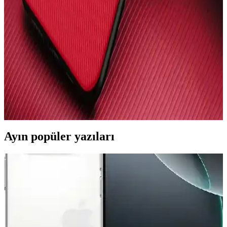
Karşılaştırması ve En İyi Seçenekler
İki popüler KVK PRİVACY iPhone 15 kılıfını karşılaştırıyoruz:
silikon ve fiyonk desenli modellerin özellikleri, kullanıcı yorumları
ve seçim ipuçlarıyla en uygun koruma ve estetiği sunan kılıfı bulun.
iPhone 13 Pro Max için En İyi Kılıf Seçenekleri ve
Güncel Trendler
iPhone 13 Pro Max kılıfı seçiminde koruma, tasarım ve malzeme
kalitesi önemli. Güncel trendler ve modellerle telefonunuzu güvenle
kullanın.
Ayın popüler yazıları