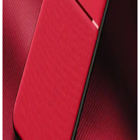
Samsung S7 FE tablet kılıfları, koruma, şıklık ve fonksiyonellik
sunar. Malzeme, tasarım ve özelliklere dikkat ederek uzun ömürlü
kullanım sağlayabilirsiniz.
Fibaks iPhone 11 Kılıfı Karşılaştırması: Mat ve
Desenli Seçeneklerin Özellikleri ve Kullanıcı
Yorumları
İki popüler Fibaks iPhone 11 kılıfını karşılaştırıyoruz: mat yüzeyli ve
desenli modellerin özellikleri, kullanıcı yorumları ve kullanım
kolaylığı hakkında detaylar burada.
Fibaks Samsung Galaxy Tab A8 10.5 için en iyi kılıf
karşılaştırması ve seçim rehberi
Fibaks Galaxy Tab A8 10.5 modeli için silikon ve kapaklı kılıf
karşılaştırmasıyla, koruma ve kullanım özelliklerini detaylı
inceliyoruz.
iPhone 15 için KVK PRİVACY Kılıflarının
Karşılaştırması ve En İyi Seçenekler