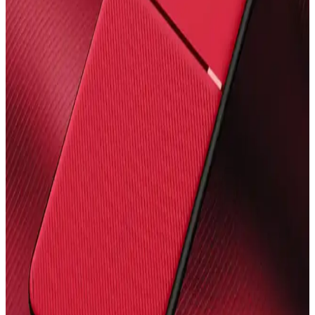
Estetiğin En İyi Kombinasyonu
Samsung S7 FE tablet kılıfları, koruma, şıklık ve fonksiyonellik
sunar. Malzeme, tasarım ve özelliklere dikkat ederek uzun ömürlü
kullanım sağlayabilirsiniz.
Fibaks iPhone 11 Kılıfı Karşılaştırması: Mat ve
Desenli Seçeneklerin Özellikleri ve Kullanıcı
Yorumları
İki popüler Fibaks iPhone 11 kılıfını karşılaştırıyoruz: mat yüzeyli ve
desenli modellerin özellikleri, kullanıcı yorumları ve kullanım
kolaylığı hakkında detaylar burada.
Fibaks Samsung Galaxy Tab A8 10.5 için en iyi kılıf
karşılaştırması ve seçim rehberi
Fibaks Galaxy Tab A8 10.5 modeli için silikon ve kapaklı kılıf
karşılaştırmasıyla, koruma ve kullanım özelliklerini detaylı
inceliyoruz.
iPhone 15 için KVK PRİVACY Kılıflarının