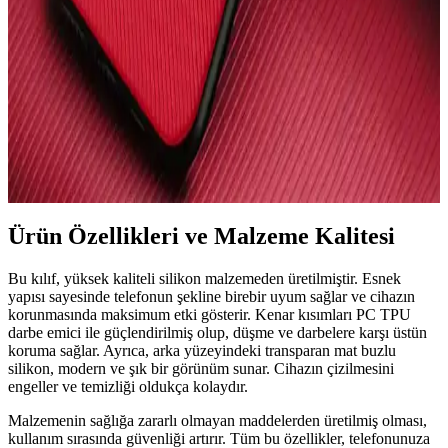
İki popüler KVK PRİVACY iPhone 15 kılıfını karşılaştırıyoruz:
silikon ve fiyonk desenli modellerin özellikleri, kullanıcı yorumları
ve seçim ipuçlarıyla en uygun koruma ve estetiği sunan kılıfı bulun.
iPhone 13 Pro Max için En İyi Kılıf Seçenekleri ve
Güncel Trendler
iPhone 13 Pro Max kılıfı seçiminde koruma, tasarım ve malzeme
kalitesi önemli. Güncel trendler ve modellerle telefonunuzu güvenle
kullanın.
Ürün Özellikleri ve Malzeme Kalitesi
Bu kılıf, yüksek kaliteli silikon malzemeden üretilmiştir. Esnek
yapısı sayesinde telefonun şekline birebir uyum sağlar ve cihazın
korunmasında maksimum etki gösterir. Kenar kısımları PC TPU
darbe emici ile güçlendirilmiş olup, düşme ve darbelere karşı üstün
koruma sağlar. Ayrıca, arka yüzeyindeki transparan mat buzlu
silikon, modern ve şık bir görünüm sunar. Cihazın çizilmesini
engeller ve temizliği oldukça kolaydır.
Malzemenin sağlığa zararlı olmayan maddelerden üretilmiş olması,
kullanım sırasında güvenliği artırır. Tüm bu özellikler, telefonunuza