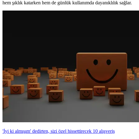
hem şıklık katarken hem de günlük kullanımda dayanıklılık sağlar.
'İyi ki almışım' dedirten, sizi özel hissettirecek 10 alışveriş