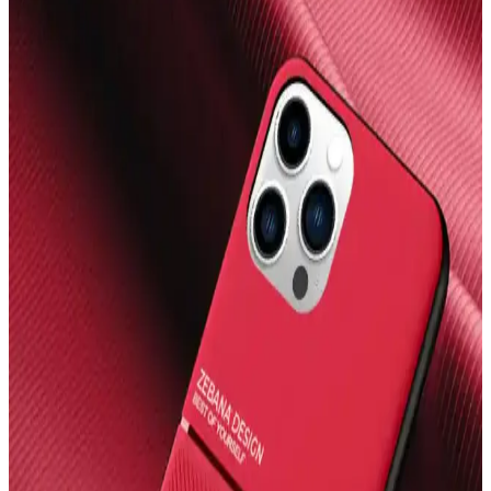
Telefon Kamera Lens Koruyucularının Gerekliliği ve
Optik Performansa Etkileri
Telefon kamera lens koruyucuları çizilmeyi önlemeyi amaçlasa da
optik kaliteyi düşürebilir. Lensler dayanıklı malzemeden yapıldığı
için yükseltilmiş kılıflar ve alüminyum koruyucular daha etkili
koruma sağlar.
Fibaks Samsung Galaxy Tab S9 FE+ Plus SM-X610
Ekran Koruyucu İnceleme ve Değerlendirme
Fibaks'in Galaxy Tab S9 FE+ Plus için tasarladığı nano şeffaf ekran
koruyucu, yüksek dayanıklılık ve kullanım kolaylığı sunar.
Uygulama sırasında dikkat ve özen gerektirir, kullanıcı geri
bildirimleri ise dikkat edilmesi gereken noktaları vurgular.
iPhone 14 Pro Max İçin KVK PRİVACY ve OSG
Kılıf Karşılaştırması
İşte iPhone 14 Pro Max için tasarlanmış KVK PRİVACY ve OSG
kılıflarının detaylı karşılaştırması, özellikleri ve kullanıcı
yorumlarıyla en iyi seçimi yapmanıza yardımcı oluyor.
Samsung S7 FE Tablet Kılıfı Seçimi: Koruma ve