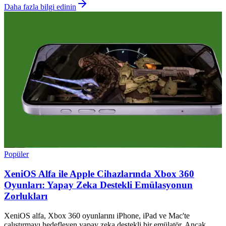
Daha fazla bilgi edinin
Popüler
XeniOS Alfa ile Apple Cihazlarında Xbox 360
Oyunları: Yapay Zeka Destekli Emülasyonun
Zorlukları
XeniOS alfa, Xbox 360 oyunlarını iPhone, iPad ve Mac'te
çalıştırmayı hedefleyen yapay zeka destekli bir emülatör. Ancak