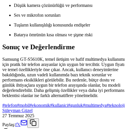
Düşük kamera çözünürlüğü ve performansı
Ses ve mikrofon sorunları
Tuşların kullanışlılığı konusunda endişeler
Batarya ömrünün kısa olması ve şişme riski
Sonuç ve Değerlendirme
Samsung GT-S5610K, temel iletişim ve hafif multimedya kullanımı
için pratik bir telefon arayanlar için uygun bir tercihtir. Uygun fiyatı
ve temel özellikleriyle öne çıkar. Ancak, kullanıcı deneyimlerine
bakıldığında, uzun vadeli kullanımda bazı teknik sorunlar ve
performans eksiklikleri görülebilir. Bu nedenle, bütçe dostu ve
günlük ihtiyaçlara uygun bir telefon arayışında olanlar, bu modeli
değerlendirebilir. Daha gelişmiş özellikler veya daha iyi performans
beklentisi olanlar ise farklı alternatiflere yönelmelidir.
#
telefon
#
mobil
#
ekonomik
#
kullanici
#
gunluk
#
multimedya
#
teknoloji
Süleyman Güzel
27 Temmuz 2025
Paylaş:
f
𝕏