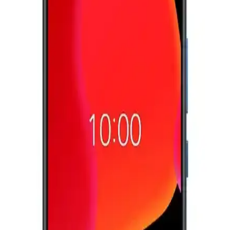
Samsung Galaxy Z TriFold'un Üç Ayda Piyasadan
Kaldırılması ve Katlanabilir Telefonların Geleceği
Samsung Galaxy Z TriFold, yüksek fiyat ve dayanıklılık sorunları
nedeniyle üç ayda piyasadan kaldırıldı. Katlanabilir telefonlar hâlâ
gelişmekte ve geniş kitlelere ulaşmak için teknik ve mali engellerle
karşılaşıyor.
Motorola'nın Katlanabilir Telefon Hamlesi ve Pazar
Dinamikleri Üzerine Analiz
Motorola, CES 2024'te tanıttığı katlanabilir telefonu ile uygun fiyat
ve gelişmiş teknik özellikleri bir araya getirerek pazar payını
artırmayı hedefliyor. Cihaz, kullanıcı dostu arayüzü ve
dayanıklılığıyla öne çıkıyor.
Ayaneo'nun İlk Akıllı Telefonu: Xperia Play Mirası
ve Modern Oyun Deneyimi
Ayaneo'nun ilk akıllı telefonu, Xperia Play'in oyun odaklı tasarımını
modern dokunmatik yüzeylerle yeniden yorumluyor. Cihaz, fiziksel
butonlar ve yazılım desteğiyle taşınabilir oyun deneyimini
geliştiriyor.