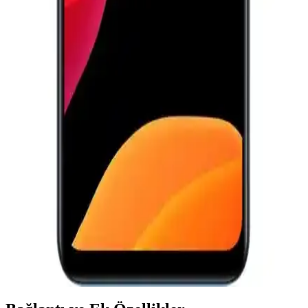
Kullanım İpuçları
Samsung telefon sıfırlama yöntemleri, performans artırma ve veri
güvenliği için önemli. Adımlar ve ipuçlarıyla cihazınızı nasıl
sıfırlayacağınızı öğrenin.
Samsung Galaxy S28 2025: Yenilikçi Özellikleri ve
Piyasa Beklentileri
Samsung Galaxy S28, 2025'te piyasaya çıkacak, gelişmiş kamera,
performans ve tasarım özellikleriyle öne çıkan yüksek fiyatlı bir
akıllı telefon olacak.
Casper Via E30 ve M35 Modellerinin Detaylı
Karşılaştırması ve Hangi Telefonun Daha İyi
Olduğu
Casper Via E30 ve M35 modellerinin özelliklerini karşılaştırıyoruz.
Batarya, kamera, hafıza ve performans gibi önemli detaylar, hangi
telefonun ihtiyaçlarınıza daha uygun olduğunu belirlemenize
yardımcı oluyor.