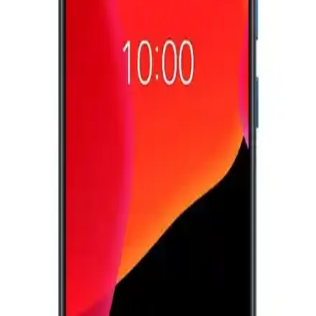
Dinamikleri Üzerine Analiz
Motorola, CES 2024'te tanıttığı katlanabilir telefonu ile uygun fiyat
ve gelişmiş teknik özellikleri bir araya getirerek pazar payını
artırmayı hedefliyor. Cihaz, kullanıcı dostu arayüzü ve
dayanıklılığıyla öne çıkıyor.
Ayaneo'nun İlk Akıllı Telefonu: Xperia Play Mirası
ve Modern Oyun Deneyimi
Ayaneo'nun ilk akıllı telefonu, Xperia Play'in oyun odaklı tasarımını
modern dokunmatik yüzeylerle yeniden yorumluyor. Cihaz, fiziksel
butonlar ve yazılım desteğiyle taşınabilir oyun deneyimini
geliştiriyor.
Samsung'un Üç Katlanabilir Telefonu: 10 İnçlik
Ekran ve Çift Menteşe Tasarımıyla Yeni Dönem
Samsung, çift menteşeli ve üç katlanabilir ekranlı yeni telefon
prototipleriyle hem telefon hem tablet deneyimi sunuyor. Sınırlı
üretim ve yüksek fiyatla teknoloji sınırlarını zorluyor.
Samsung Telefon Sıfırlama Yöntemleri ve Güvenli