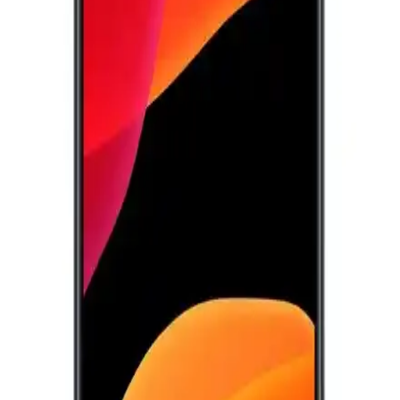
Samsung'un Üç Katlanabilir Telefonu: 10 İnçlik
Ekran ve Çift Menteşe Tasarımıyla Yeni Dönem
Samsung, çift menteşeli ve üç katlanabilir ekranlı yeni telefon
prototipleriyle hem telefon hem tablet deneyimi sunuyor. Sınırlı
üretim ve yüksek fiyatla teknoloji sınırlarını zorluyor.
Samsung Telefon Sıfırlama Yöntemleri ve Güvenli
Kullanım İpuçları
Samsung telefon sıfırlama yöntemleri, performans artırma ve veri
güvenliği için önemli. Adımlar ve ipuçlarıyla cihazınızı nasıl
sıfırlayacağınızı öğrenin.
Samsung Galaxy S28 2025: Yenilikçi Özellikleri ve
Piyasa Beklentileri
Samsung Galaxy S28, 2025'te piyasaya çıkacak, gelişmiş kamera,
performans ve tasarım özellikleriyle öne çıkan yüksek fiyatlı bir
akıllı telefon olacak.
Casper Via E30 ve M35 Modellerinin Detaylı
Karşılaştırması ve Hangi Telefonun Daha İyi