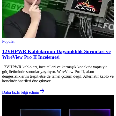
Popüler
12VHPWR Kablolarının Dayanıklılık Sorunları ve
WireView Pro II İncelemesi
12VHPWR kabloları, ince telleri ve karmaşık konektör yapısıyla
güç iletiminde sorunlar yaşatıyor. WireView Pro II, akım
dengesizliklerini tespit etse de temel çözüm değil. Alternatif kablo ve
konektör önerileri öne çıkıyor.
Daha fazla bilgi edinin