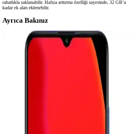
rahatlıkla saklanabilir. Hafıza arttırma özelliği sayesinde, 32 GB’a
kadar ek alan eklenebilir.
Ayrıca Bakınız
Telefon Kamera Lens Koruyucularının Gerekliliği ve
Optik Performansa Etkileri
Telefon kamera lens koruyucuları çizilmeyi önlemeyi amaçlasa da
optik kaliteyi düşürebilir. Lensler dayanıklı malzemeden yapıldığı
için yükseltilmiş kılıflar ve alüminyum koruyucular daha etkili
koruma sağlar.
Samsung Galaxy Z TriFold'un Üç Ayda Piyasadan
Kaldırılması ve Katlanabilir Telefonların Geleceği
Samsung Galaxy Z TriFold, yüksek fiyat ve dayanıklılık sorunları
nedeniyle üç ayda piyasadan kaldırıldı. Katlanabilir telefonlar hâlâ
gelişmekte ve geniş kitlelere ulaşmak için teknik ve mali engellerle
karşılaşıyor.
Motorola'nın Katlanabilir Telefon Hamlesi ve Pazar