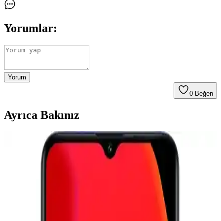
Yorumlar:
Yorum
0
Beğen
Ayrıca Bakınız
Telefon Kamera Lens Koruyucularının Gerekliliği ve
Optik Performansa Etkileri
Telefon kamera lens koruyucuları çizilmeyi önlemeyi amaçlasa da
optik kaliteyi düşürebilir. Lensler dayanıklı malzemeden yapıldığı
için yükseltilmiş kılıflar ve alüminyum koruyucular daha etkili
koruma sağlar.