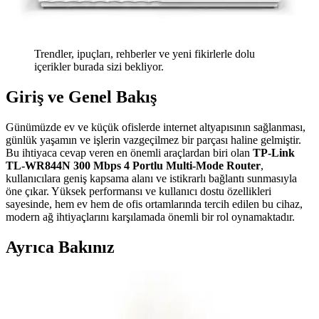
Trendler, ipuçları, rehberler ve yeni fikirlerle dolu
içerikler burada sizi bekliyor.
Giriş ve Genel Bakış
Günümüzde ev ve küçük ofislerde internet altyapısının sağlanması,
günlük yaşamın ve işlerin vazgeçilmez bir parçası haline gelmiştir.
Bu ihtiyaca cevap veren en önemli araçlardan biri olan
TP-Link
TL-WR844N 300 Mbps 4 Portlu Multi-Mode Router
,
kullanıcılara geniş kapsama alanı ve istikrarlı bağlantı sunmasıyla
öne çıkar. Yüksek performansı ve kullanıcı dostu özellikleri
sayesinde, hem ev hem de ofis ortamlarında tercih edilen bu cihaz,
modern ağ ihtiyaçlarını karşılamada önemli bir rol oynamaktadır.
Ayrıca Bakınız
Otellerde USB Şarj Portları ve Juice Jacking
Güvenlik Riskleri ve Önlemleri