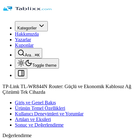
Kategoriler
Hakkımızda
Yazarlar
Kuponlar
Ara...
⌘
K
Toggle theme
TP-Link TL-WR844N Router: Güçlü ve Ekonomik Kablosuz Ağ
Çözümü Tek Cihazda
Giriş ve Genel Bakış
Ürünün Temel Özellikleri
Kullanıcı Deneyimleri ve Yorumlar
Artıları ve Eksileri
Sonuç ve Değerlendirme
Değerlendirme