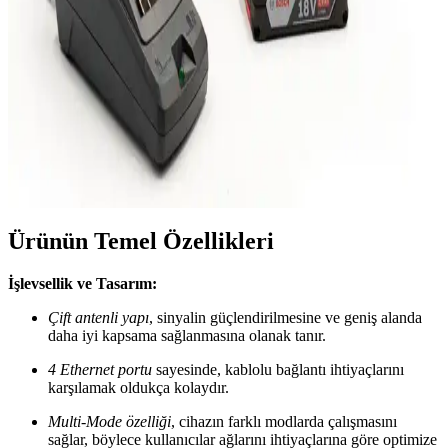
kalitesi ve uzun pil ömrü ile öne çıkar. Kablosuz kullanım ve yüksek
konfor sağlayan özellikleriyle günlük ve profesyonel kullanım için
ideal.
Bosch GDX 180-Lİ Kablosuz Darbeli Matkap:
Güçlü ve Çok Yönlü Profesyonel El Aleti
Bosch GDX 180-Lİ, çift fonksiyonlu, yüksek torklu ve kablosuz
tasarımıyla profesyonel ve hobi kullanımı için ideal, dayanıklı ve
çok yönlü darbeli matkap. İşleri hızlandırır, hareket özgürlüğü sağlar.
Ürünün Temel Özellikleri
İşlevsellik ve Tasarım:
Çift antenli yapı
, sinyalin güçlendirilmesine ve geniş alanda
daha iyi kapsama sağlanmasına olanak tanır.
4 Ethernet portu
sayesinde, kablolu bağlantı ihtiyaçlarını
karşılamak oldukça kolaydır.
Multi-Mode özelliği
, cihazın farklı modlarda çalışmasını
sağlar, böylece kullanıcılar ağlarını ihtiyaçlarına göre optimize