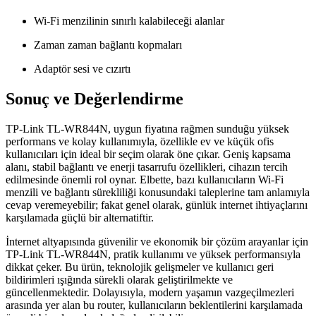
Wi-Fi menzilinin sınırlı kalabileceği alanlar
Zaman zaman bağlantı kopmaları
Adaptör sesi ve cızırtı
Sonuç ve Değerlendirme
TP-Link TL-WR844N, uygun fiyatına rağmen sunduğu yüksek
performans ve kolay kullanımıyla, özellikle ev ve küçük ofis
kullanıcıları için ideal bir seçim olarak öne çıkar. Geniş kapsama
alanı, stabil bağlantı ve enerji tasarrufu özellikleri, cihazın tercih
edilmesinde önemli rol oynar. Elbette, bazı kullanıcıların Wi-Fi
menzili ve bağlantı sürekliliği konusundaki taleplerine tam anlamıyla
cevap veremeyebilir; fakat genel olarak, günlük internet ihtiyaçlarını
karşılamada güçlü bir alternatiftir.
İnternet altyapısında güvenilir ve ekonomik bir çözüm arayanlar için
TP-Link TL-WR844N, pratik kullanımı ve yüksek performansıyla
dikkat çeker. Bu ürün, teknolojik gelişmeler ve kullanıcı geri
bildirimleri ışığında sürekli olarak geliştirilmekte ve
güncellenmektedir. Dolayısıyla, modern yaşamın vazgeçilmezleri
arasında yer alan bu router, kullanıcıların beklentilerini karşılamada