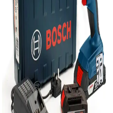
Ugreen CAT6 yassı Ethernet kablosu, yüksek hız, dayanıklılık ve
pratik kullanım özellikleriyle dar alanlarda ideal çözüm sunar. Uzun
ömürlü ve estetik tasarımıyla güvenilir bağlantı sağlar.
Kensa Doubleshock 4 ve Dexxony Oyun Kolu
Karşılaştırması: Özellikler ve Kullanıcı Yorumları
Kensa Doubleshock 4 ve Dexxony oyun kolunun bağlantı, titreşim,
ergonomi ve kullanıcı memnuniyeti açısından karşılaştırması. Her iki
ürünün avantajları ve kullanıcı yorumları detaylı inceleniyor.
Logitech MX Master 3 Kablosuz Fare: Ergonomik
Tasarım ve Çoklu İşlevsellik Özellikleri
Logitech MX Master 3, ergonomik tasarımı, yüksek hassasiyet
sensörü ve çoklu cihaz desteğiyle öne çıkan kablosuz fare,
profesyonellerin ve teknoloji tutkunlarının tercih ettiği üstün
performans sağlar.
Marshall Major III Bluetooth CT Kulaklık
İncelemesi: Tasarım, Ses ve Kullanım Özellikleri
Marshall Major III Bluetooth CT kulaklık, şık tasarımı, üstün ses