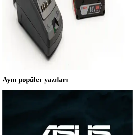
Marshall Major III Bluetooth CT kulaklık, şık tasarımı, üstün ses
kalitesi ve uzun pil ömrü ile öne çıkar. Kablosuz kullanım ve yüksek
konfor sağlayan özellikleriyle günlük ve profesyonel kullanım için
ideal.
Bosch GDX 180-Lİ Kablosuz Darbeli Matkap:
Güçlü ve Çok Yönlü Profesyonel El Aleti
Bosch GDX 180-Lİ, çift fonksiyonlu, yüksek torklu ve kablosuz
tasarımıyla profesyonel ve hobi kullanımı için ideal, dayanıklı ve
çok yönlü darbeli matkap. İşleri hızlandırır, hareket özgürlüğü sağlar.
Ayın popüler yazıları