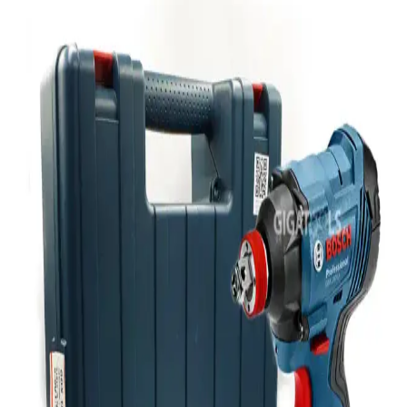
Otellerde USB şarj portları üzerinden gerçekleşebileceği düşünülen
juice jacking saldırıları, iOS cihazların varsayılan güvenlik önlemleri
sayesinde nadiren gerçekleşir. Basit ayarlarla riskler azaltılabilir.
TP-Link'in Wi-Fi 8 Teknolojisi Denemeleri ve 2028'e
Kadar Beklenen Yaygınlaşma
TP-Link, Wi-Fi 8 teknolojisinde başarılı denemeler gerçekleştirdi.
Bu teknoloji, düşük gecikme ve yüksek güvenilirlik sunmayı
hedefliyor ancak yaygınlaşması 2028'e kadar sürecek. Altyapı ve
maliyet önemli faktörler.
8BitDo Pro 3 Kablosuz Oyun Kumandası:
Değiştirilebilir Tuşlar ve TMR Teknolojisiyle Yenilik
8BitDo Pro 3, değiştirilebilir ABXY tuşları ve dayanıklı TMR
joystick teknolojisiyle farklı platformlarda kişiselleştirilebilir oyun
deneyimi sunar. Batarya değişimi olmaması ve 250Hz anketleme
hızı bazı kullanıcılar için sınırlamalar oluşturabilir.
Ugreen CAT6 Yassı Ethernet Kablosu: Yüksek Hız
ve Dayanıklılık Sunan Pratik Bağlantı Çözümü