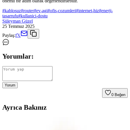
önemli bir adım olarak değerlendirilebilir.
#
kablosuz
#
router
#
ev-agi
#
ofis-cozumleri
#
internet-hiz
#
enerji-
tasarrufu
#
kullanici-dostu
Süleyman Güzel
25 Temmuz 2025
Paylaş:
f
𝕏
Yorumlar:
Yorum
0
Beğen
Ayrıca Bakınız
Otellerde USB Şarj Portları ve Juice Jacking