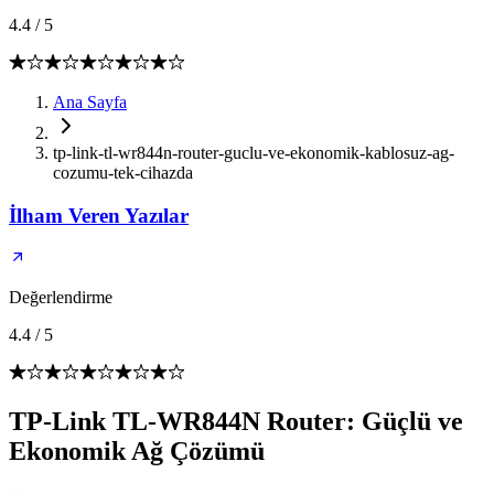
4.4
/
5
Ana Sayfa
tp-link-tl-wr844n-router-guclu-ve-ekonomik-kablosuz-ag-
cozumu-tek-cihazda
İlham Veren Yazılar
Değerlendirme
4.4
/
5
TP-Link TL-WR844N Router: Güçlü ve
Ekonomik Ağ Çözümü