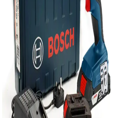
ve Dayanıklılık Sunan Pratik Bağlantı Çözümü
Ugreen CAT6 yassı Ethernet kablosu, yüksek hız, dayanıklılık ve
pratik kullanım özellikleriyle dar alanlarda ideal çözüm sunar. Uzun
ömürlü ve estetik tasarımıyla güvenilir bağlantı sağlar.
Kensa Doubleshock 4 ve Dexxony Oyun Kolu
Karşılaştırması: Özellikler ve Kullanıcı Yorumları
Kensa Doubleshock 4 ve Dexxony oyun kolunun bağlantı, titreşim,
ergonomi ve kullanıcı memnuniyeti açısından karşılaştırması. Her iki
ürünün avantajları ve kullanıcı yorumları detaylı inceleniyor.
Logitech MX Master 3 Kablosuz Fare: Ergonomik
Tasarım ve Çoklu İşlevsellik Özellikleri
Logitech MX Master 3, ergonomik tasarımı, yüksek hassasiyet
sensörü ve çoklu cihaz desteğiyle öne çıkan kablosuz fare,
profesyonellerin ve teknoloji tutkunlarının tercih ettiği üstün
performans sağlar.
Marshall Major III Bluetooth CT Kulaklık
İncelemesi: Tasarım, Ses ve Kullanım Özellikleri