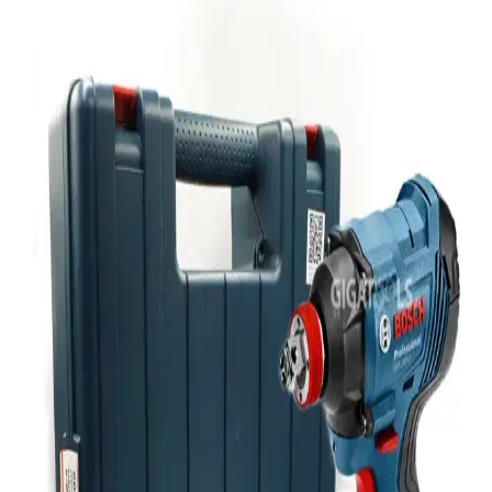
Güvenlik Riskleri ve Önlemleri
Otellerde USB şarj portları üzerinden gerçekleşebileceği düşünülen
juice jacking saldırıları, iOS cihazların varsayılan güvenlik önlemleri
sayesinde nadiren gerçekleşir. Basit ayarlarla riskler azaltılabilir.
TP-Link'in Wi-Fi 8 Teknolojisi Denemeleri ve 2028'e
Kadar Beklenen Yaygınlaşma
TP-Link, Wi-Fi 8 teknolojisinde başarılı denemeler gerçekleştirdi.
Bu teknoloji, düşük gecikme ve yüksek güvenilirlik sunmayı
hedefliyor ancak yaygınlaşması 2028'e kadar sürecek. Altyapı ve
maliyet önemli faktörler.
8BitDo Pro 3 Kablosuz Oyun Kumandası:
Değiştirilebilir Tuşlar ve TMR Teknolojisiyle Yenilik
8BitDo Pro 3, değiştirilebilir ABXY tuşları ve dayanıklı TMR
joystick teknolojisiyle farklı platformlarda kişiselleştirilebilir oyun
deneyimi sunar. Batarya değişimi olmaması ve 250Hz anketleme
hızı bazı kullanıcılar için sınırlamalar oluşturabilir.
Ugreen CAT6 Yassı Ethernet Kablosu: Yüksek Hız