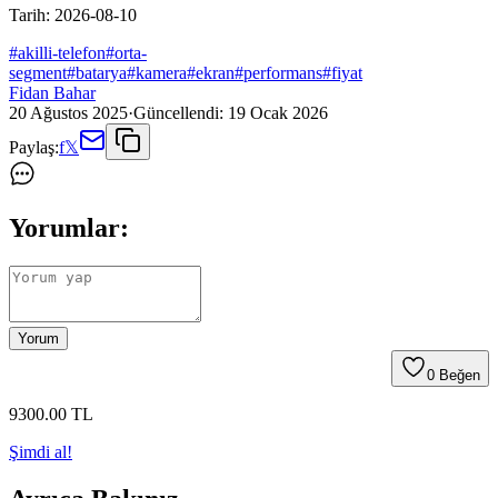
Tarih:
2026-08-10
#
akilli-telefon
#
orta-
segment
#
batarya
#
kamera
#
ekran
#
performans
#
fiyat
Fidan Bahar
20 Ağustos 2025
·
Güncellendi:
19 Ocak 2026
Paylaş:
f
𝕏
Yorumlar:
Yorum
0
Beğen
9300
.00
TL
Şimdi al!