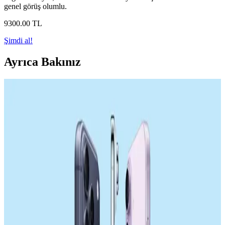
genel görüş olumlu.
9300
.00
TL
Şimdi al!
Ayrıca Bakınız
Samsung'un 18,000 mAh Silikon Pil Teknolojisi ve
Akıllı Telefonlarda Geleceği
Samsung, üç hücreli toplam 18,000 mAh kapasiteli silikon pil
teknolojisiyle akıllı telefonlarda pil ömrünü artırmayı hedefliyor.
Ancak kalınlık ve ısı yönetimi gibi teknik zorluklar bulunuyor.
Samsung Galaxy S26 Ultra Batarya Kapasitesi ve
Enerji Verimliliği Üzerine Detaylı İnceleme
Samsung Galaxy S26 Ultra'nın 5000 mAh batarya kapaseti, enerji
verimliliği ve donanım optimizasyonları sayesinde tatmin edici
kullanım süresi sunuyor. Uluslararası düzenlemeler ve tasarım
kısıtlamaları batarya kapasitesini sınırlıyor.