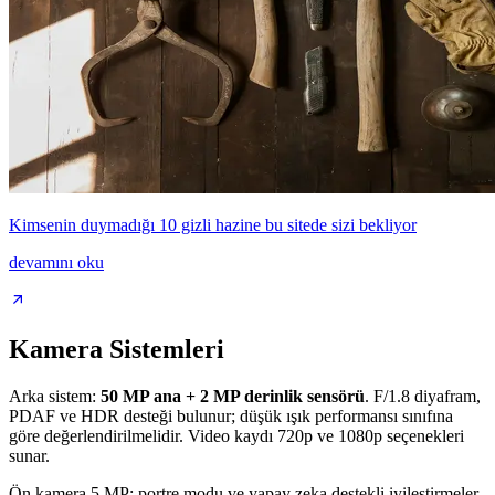
Kimsenin duymadığı 10 gizli hazine bu sitede sizi bekliyor
devamını oku
Kamera Sistemleri
Arka sistem:
50 MP ana + 2 MP derinlik sensörü
. F/1.8 diyafram,
PDAF ve HDR desteği bulunur; düşük ışık performansı sınıfına
göre değerlendirilmelidir. Video kaydı 720p ve 1080p seçenekleri
sunar.
Ön kamera 5 MP; portre modu ve yapay zeka destekli iyileştirmeler