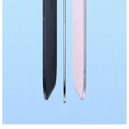
Samsung Galaxy S26 Serisi: Teknik Özellikler,
Kullanıcı Tepkileri ve Piyasa Analizi
Samsung Galaxy S26 serisi, işlemci güncellemeleri ve ekran
değişiklikleri sunarken kamera, batarya ve bağlantı özelliklerindeki
eksikliklerle kullanıcıların eleştirisini alıyor. Yenilik eksikliği dikkat
çekiyor.
OnePlus 15T'nin 7.500mAh Batarya Kapasitesi ve
Pil Performansı Analizi
OnePlus 15T, 7.500mAh bataryası ve yazılım optimizasyonuyla
uzun pil ömrü sunuyor. Kompakt tasarımı ve güçlü bataryası
sayesinde kullanıcılar şarj süresini uzatabiliyor.
Apple'ın Çin Akıllı Telefon Pazarındaki Başarısı ve
Rekabet Dinamikleri Üzerine Analiz
Apple, Çin akıllı telefon pazarında %23 satış artışıyla dikkat çekiyor.
iOS ekosistemi, kullanıcı tercihleri ve mağaza deneyimi başarının
temel unsurları arasında yer alıyor.