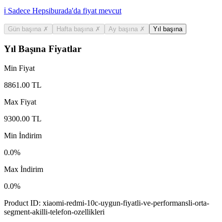
ℹ️ Sadece Hepsiburada'da fiyat mevcut
Gün başına
✗
Hafta başına
✗
Ay başına
✗
Yıl başına
Yıl Başına Fiyatlar
Min Fiyat
8861.00
TL
Max Fiyat
9300.00
TL
Min İndirim
0.0
%
Max İndirim
0.0
%
Product ID:
xiaomi-redmi-10c-uygun-fiyatli-ve-performansli-orta-
segment-akilli-telefon-ozellikleri