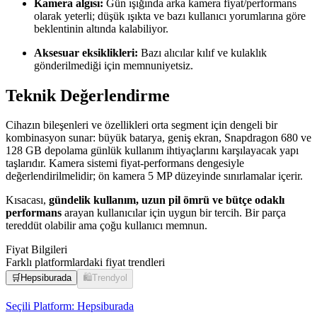
Kamera algısı:
Gün ışığında arka kamera fiyat/performans
olarak yeterli; düşük ışıkta ve bazı kullanıcı yorumlarına göre
beklentinin altında kalabiliyor.
Aksesuar eksiklikleri:
Bazı alıcılar kılıf ve kulaklık
gönderilmediği için memnuniyetsiz.
Teknik Değerlendirme
Cihazın bileşenleri ve özellikleri orta segment için dengeli bir
kombinasyon sunar: büyük batarya, geniş ekran, Snapdragon 680 ve
128 GB depolama günlük kullanım ihtiyaçlarını karşılayacak yapı
taşlarıdır. Kamera sistemi fiyat-performans dengesiyle
değerlendirilmelidir; ön kamera 5 MP düzeyinde sınırlamalar içerir.
Kısacası,
gündelik kullanım, uzun pil ömrü ve bütçe odaklı
performans
arayan kullanıcılar için uygun bir tercih. Bir parça
tereddüt olabilir ama çoğu kullanıcı memnun.
Fiyat Bilgileri
Farklı platformlardaki fiyat trendleri
🛒
Hepsiburada
🛍️
Trendyol
Seçili Platform:
Hepsiburada