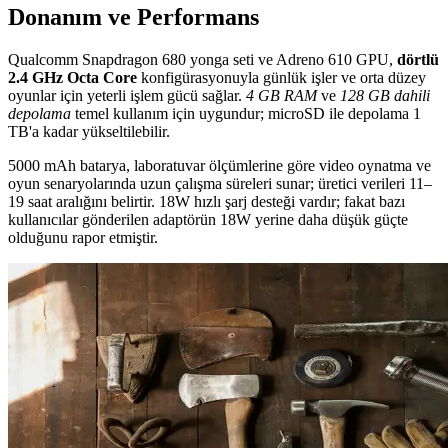
Donanım ve Performans
Qualcomm Snapdragon 680 yonga seti ve Adreno 610 GPU,
dörtlü
2.4 GHz Octa Core
konfigürasyonuyla günlük işler ve orta düzey
oyunlar için yeterli işlem gücü sağlar.
4 GB RAM
ve
128 GB dahili
depolama
temel kullanım için uygundur; microSD ile depolama 1
TB'a kadar yükseltilebilir.
5000 mAh batarya, laboratuvar ölçümlerine göre video oynatma ve
oyun senaryolarında uzun çalışma süreleri sunar; üretici verileri 11–
19 saat aralığını belirtir. 18W hızlı şarj desteği vardır; fakat bazı
kullanıcılar gönderilen adaptörün 18W yerine daha düşük güçte
olduğunu rapor etmiştir.