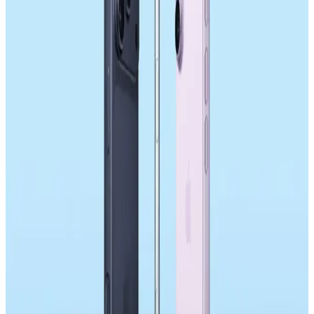
Sony'nin Akıllı Telefon Pazarındaki Konumu ve
ABD Pazarındaki Rekabet Dinamikleri
Sony, yüksek fiyat ve yetersiz yazılım desteği nedeniyle akıllı
telefon pazarında gerilerken, ABD'de Samsung ve Apple hakimiyeti
rekabeti sınırlıyor. Donanım üreticileri düşük kar marjlarıyla zorluk
yaşıyor.
DRAM Kıtlığı ve Apple'ın Akıllı Telefon
Piyasasındaki Fiyatlandırma Stratejileri
DRAM kıtlığı, akıllı telefon fiyatlarında artışa yol açıyor. Apple,
uzun vadeli stratejileriyle fiyat artışlarını kısa vadede sınırlasa da,
tüketiciler fiyat yükselişlerine hazırlıklı olmalı.
Samsung Galaxy S26'nın Tasarım ve Donanım
Yenilikleri ile Kullanıcı Tepkileri Analizi
Samsung Galaxy S26'nın tasarımı önceki modellere benzerken
donanımda bazı iyileştirmeler var. Ancak kullanıcılar, tasarımın
durağanlığından ve yenilik eksikliğinden dolayı yükseltme
konusunda tereddütlü.