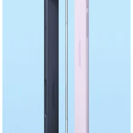
rekabeti sınırlıyor. Donanım üreticileri düşük kar marjlarıyla zorluk
yaşıyor.
DRAM Kıtlığı ve Apple'ın Akıllı Telefon
Piyasasındaki Fiyatlandırma Stratejileri
DRAM kıtlığı, akıllı telefon fiyatlarında artışa yol açıyor. Apple,
uzun vadeli stratejileriyle fiyat artışlarını kısa vadede sınırlasa da,
tüketiciler fiyat yükselişlerine hazırlıklı olmalı.
Samsung Galaxy S26'nın Tasarım ve Donanım
Yenilikleri ile Kullanıcı Tepkileri Analizi
Samsung Galaxy S26'nın tasarımı önceki modellere benzerken
donanımda bazı iyileştirmeler var. Ancak kullanıcılar, tasarımın
durağanlığından ve yenilik eksikliğinden dolayı yükseltme
konusunda tereddütlü.
Samsung Galaxy S26 Serisi: Teknik Özellikler,
Kullanıcı Tepkileri ve Piyasa Analizi
Samsung Galaxy S26 serisi, işlemci güncellemeleri ve ekran
değişiklikleri sunarken kamera, batarya ve bağlantı özelliklerindeki
eksikliklerle kullanıcıların eleştirisini alıyor. Yenilik eksikliği dikkat