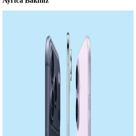
Ayrıca Bakınız
Samsung'un 18,000 mAh Silikon Pil Teknolojisi ve
Akıllı Telefonlarda Geleceği
Samsung, üç hücreli toplam 18,000 mAh kapasiteli silikon pil
teknolojisiyle akıllı telefonlarda pil ömrünü artırmayı hedefliyor.
Ancak kalınlık ve ısı yönetimi gibi teknik zorluklar bulunuyor.
Samsung Galaxy S26 Ultra Batarya Kapasitesi ve
Enerji Verimliliği Üzerine Detaylı İnceleme
Samsung Galaxy S26 Ultra'nın 5000 mAh batarya kapaseti, enerji
verimliliği ve donanım optimizasyonları sayesinde tatmin edici
kullanım süresi sunuyor. Uluslararası düzenlemeler ve tasarım
kısıtlamaları batarya kapasitesini sınırlıyor.
Sony'nin Akıllı Telefon Pazarındaki Konumu ve
ABD Pazarındaki Rekabet Dinamikleri
Sony, yüksek fiyat ve yetersiz yazılım desteği nedeniyle akıllı
telefon pazarında gerilerken, ABD'de Samsung ve Apple hakimiyeti