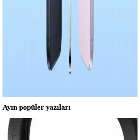
çekiyor.
OnePlus 15T'nin 7.500mAh Batarya Kapasitesi ve
Pil Performansı Analizi
OnePlus 15T, 7.500mAh bataryası ve yazılım optimizasyonuyla
uzun pil ömrü sunuyor. Kompakt tasarımı ve güçlü bataryası
sayesinde kullanıcılar şarj süresini uzatabiliyor.
Apple'ın Çin Akıllı Telefon Pazarındaki Başarısı ve
Rekabet Dinamikleri Üzerine Analiz
Apple, Çin akıllı telefon pazarında %23 satış artışıyla dikkat çekiyor.
iOS ekosistemi, kullanıcı tercihleri ve mağaza deneyimi başarının
temel unsurları arasında yer alıyor.
Ayın popüler yazıları