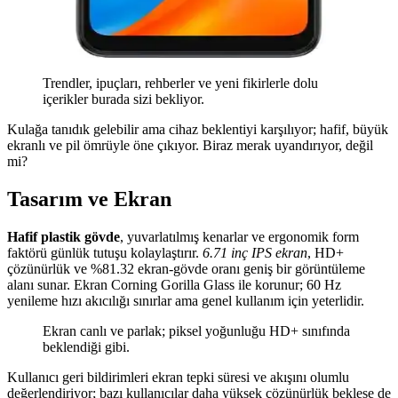
Trendler, ipuçları, rehberler ve yeni fikirlerle dolu
içerikler burada sizi bekliyor.
Kulağa tanıdık gelebilir ama cihaz beklentiyi karşılıyor; hafif, büyük
ekranlı ve pil ömrüyle öne çıkıyor. Biraz merak uyandırıyor, değil
mi?
Tasarım ve Ekran
Hafif plastik gövde
, yuvarlatılmış kenarlar ve ergonomik form
faktörü günlük tutuşu kolaylaştırır.
6.71 inç IPS ekran
, HD+
çözünürlük ve %81.32 ekran-gövde oranı geniş bir görüntüleme
alanı sunar. Ekran Corning Gorilla Glass ile korunur; 60 Hz
yenileme hızı akıcılığı sınırlar ama genel kullanım için yeterlidir.
Ekran canlı ve parlak; piksel yoğunluğu HD+ sınıfında
beklendiği gibi.
Kullanıcı geri bildirimleri ekran tepki süresi ve akışını olumlu
değerlendiriyor; bazı kullanıcılar daha yüksek çözünürlük beklese de