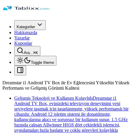
Kategoriler
Hakkımızda
Yazarlar
Kuponlar
Ara...
⌘
K
Toggle theme
Dreamstar i1 Android TV Box ile Ev Eğlencesini Yükseltin Yüksek
Performans ve Gelişmiş Görüntü Kalitesi
Gelişmiş Teknoloji ve Kullanım KolaylığıDreamstar i1
Android TV Box, evinizdeki televizyon deneyimini yeni
seviyelere taşımak için tasarlanmıştır, yüksek performanslı bir
cihazdır. Android 12 işletim sistemi ile donatılmıştır,
kullanıcılarına akıcı ve sorunsuz bir kullanım sunar. 1.5 GHz
hızında çalışan Allwinner H618 dört çekirdekli işlemcisi,
uygulamaları hızla başlatır ve çoklu görevleri kolaylıkla