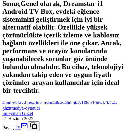
SonuçGenel olarak, Dreamstar i1
Android TV Box, evdeki eğlence
sisteminizi geliştirmek için iyi bir
alternatif olabilir. Özellikle yüksek
çözünürlükte içerik izleme ve kablosuz
bağlantı özellikleri ile öne çıkar. Ancak,
performans ve arayüz konularında
yaşanabilecek sorunlar göz önünde
bulundurulmalıdır. Bu cihaz, teknolojiyi
yakından takip eden ve uygun fiyatlı
çözümler arayan kullanıcılar için ideal
bir tercihtir.
#
android-tv-box
#
dreamstar
#
4k-tv
#
hdmi-2-1
#
hdr10
#
wi-fi-2-4-
ghz
#
medya-oynatici
Süleyman Güzel
21 Haziran 2025
Paylaş:
f
𝕏