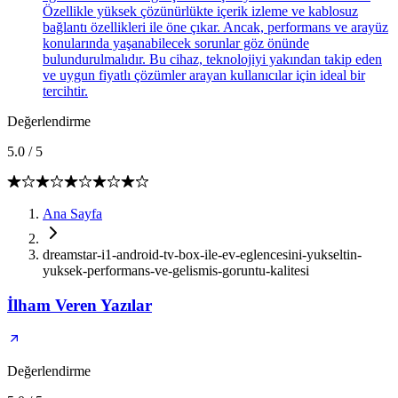
Özellikle yüksek çözünürlükte içerik izleme ve kablosuz
bağlantı özellikleri ile öne çıkar. Ancak, performans ve arayüz
konularında yaşanabilecek sorunlar göz önünde
bulundurulmalıdır. Bu cihaz, teknolojiyi yakından takip eden
ve uygun fiyatlı çözümler arayan kullanıcılar için ideal bir
tercihtir.
Değerlendirme
5.0
/
5
Ana Sayfa
dreamstar-i1-android-tv-box-ile-ev-eglencesini-yukseltin-
yuksek-performans-ve-gelismis-goruntu-kalitesi
İlham Veren Yazılar
Değerlendirme