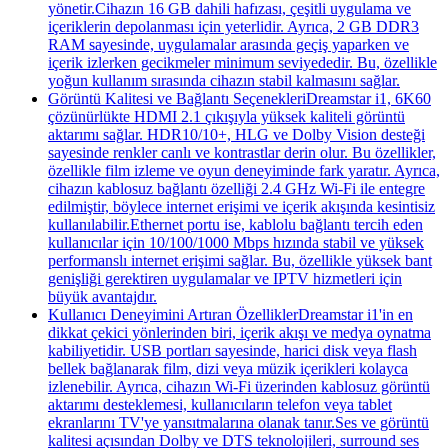
yönetir.Cihazın 16 GB dahili hafızası, çeşitli uygulama ve
içeriklerin depolanması için yeterlidir. Ayrıca, 2 GB DDR3
RAM sayesinde, uygulamalar arasında geçiş yaparken ve
içerik izlerken gecikmeler minimum seviyededir. Bu, özellikle
yoğun kullanım sırasında cihazın stabil kalmasını sağlar.
Görüntü Kalitesi ve Bağlantı SeçenekleriDreamstar i1, 6K60
çözünürlükte HDMI 2.1 çıkışıyla yüksek kaliteli görüntü
aktarımı sağlar. HDR10/10+, HLG ve Dolby Vision desteği
sayesinde renkler canlı ve kontrastlar derin olur. Bu özellikler,
özellikle film izleme ve oyun deneyiminde fark yaratır. Ayrıca,
cihazın kablosuz bağlantı özelliği 2.4 GHz Wi-Fi ile entegre
edilmiştir, böylece internet erişimi ve içerik akışında kesintisiz
kullanılabilir.Ethernet portu ise, kablolu bağlantı tercih eden
kullanıcılar için 10/100/1000 Mbps hızında stabil ve yüksek
performanslı internet erişimi sağlar. Bu, özellikle yüksek bant
genişliği gerektiren uygulamalar ve IPTV hizmetleri için
büyük avantajdır.
Kullanıcı Deneyimini Artıran ÖzelliklerDreamstar i1'in en
dikkat çekici yönlerinden biri, içerik akışı ve medya oynatma
kabiliyetidir. USB portları sayesinde, harici disk veya flash
bellek bağlanarak film, dizi veya müzik içerikleri kolayca
izlenebilir. Ayrıca, cihazın Wi-Fi üzerinden kablosuz görüntü
aktarımı desteklemesi, kullanıcıların telefon veya tablet
ekranlarını TV'ye yansıtmalarına olanak tanır.Ses ve görüntü
kalitesi açısından Dolby ve DTS teknolojileri, surround ses