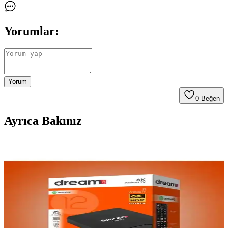
Yorumlar:
Yorum
0
Beğen
Ayrıca Bakınız
Botech Wzone 4K ve Dreamstar I4 Android TV Box
Karşılaştırması
İki popüler Android TV Box olan Botech Wzone 4K ve Dreamstar
I4'ün özellikleri, performansları ve kullanıcı yorumlarıyla detaylı
karşılaştırması.
Dreamstar i1 Android TV Box ile Ev Eğlencesini