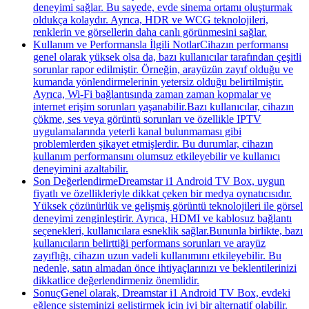
deneyimi sağlar. Bu sayede, evde sinema ortamı oluşturmak
oldukça kolaydır. Ayrıca, HDR ve WCG teknolojileri,
renklerin ve görsellerin daha canlı görünmesini sağlar.
Kullanım ve Performansla İlgili NotlarCihazın performansı
genel olarak yüksek olsa da, bazı kullanıcılar tarafından çeşitli
sorunlar rapor edilmiştir. Örneğin, arayüzün zayıf olduğu ve
kumanda yönlendirmelerinin yetersiz olduğu belirtilmiştir.
Ayrıca, Wi-Fi bağlantısında zaman zaman kopmalar ve
internet erişim sorunları yaşanabilir.Bazı kullanıcılar, cihazın
çökme, ses veya görüntü sorunları ve özellikle IPTV
uygulamalarında yeterli kanal bulunmaması gibi
problemlerden şikayet etmişlerdir. Bu durumlar, cihazın
kullanım performansını olumsuz etkileyebilir ve kullanıcı
deneyimini azaltabilir.
Son DeğerlendirmeDreamstar i1 Android TV Box, uygun
fiyatlı ve özellikleriyle dikkat çeken bir medya oynatıcısıdır.
Yüksek çözünürlük ve gelişmiş görüntü teknolojileri ile görsel
deneyimi zenginleştirir. Ayrıca, HDMI ve kablosuz bağlantı
seçenekleri, kullanıcılara esneklik sağlar.Bununla birlikte, bazı
kullanıcıların belirttiği performans sorunları ve arayüz
zayıflığı, cihazın uzun vadeli kullanımını etkileyebilir. Bu
nedenle, satın almadan önce ihtiyaçlarınızı ve beklentilerinizi
dikkatlice değerlendirmeniz önemlidir.
SonuçGenel olarak, Dreamstar i1 Android TV Box, evdeki
eğlence sisteminizi geliştirmek için iyi bir alternatif olabilir.