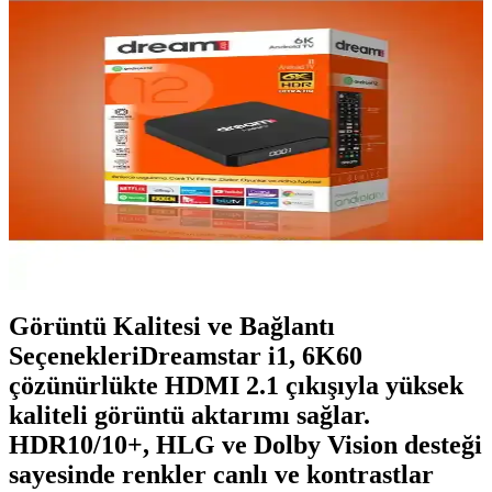
Karşılaştırması
İki popüler Android TV Box olan Botech Wzone 4K ve Dreamstar
I4'ün özellikleri, performansları ve kullanıcı yorumlarıyla detaylı
karşılaştırması.
Dreamstar i1 Android TV Box ile Ev Eğlencesini
Yükseltin Yüksek Performans ve Gelişmiş Görüntü
Kalitesi
Dreamstar i1 Android TV Box, 4K ve HDR desteğiyle yüksek
kaliteli görüntü sunar, hızlı işlemcisi ve çeşitli bağlantı seçenekleriyle
ev eğlencesini artırır.
Görüntü Kalitesi ve Bağlantı
SeçenekleriDreamstar i1, 6K60
çözünürlükte HDMI 2.1 çıkışıyla yüksek
kaliteli görüntü aktarımı sağlar.
HDR10/10+, HLG ve Dolby Vision desteği
sayesinde renkler canlı ve kontrastlar