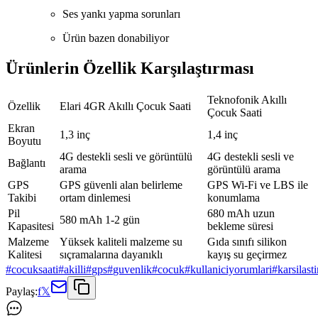
Ses yankı yapma sorunları
Ürün bazen donabiliyor
Ürünlerin Özellik Karşılaştırması
Teknofonik Akıllı
Özellik
Elari 4GR Akıllı Çocuk Saati
Çocuk Saati
Ekran
1,3 inç
1,4 inç
Boyutu
4G destekli sesli ve görüntülü
4G destekli sesli ve
Bağlantı
arama
görüntülü arama
GPS
GPS güvenli alan belirleme
GPS Wi-Fi ve LBS ile
Takibi
ortam dinlemesi
konumlama
Pil
680 mAh uzun
580 mAh 1-2 gün
Kapasitesi
bekleme süresi
Malzeme
Yüksek kaliteli malzeme su
Gıda sınıfı silikon
Kalitesi
sıçramalarına dayanıklı
kayış su geçirmez
#
cocuksaati
#
akilli
#
gps
#
guvenlik
#
cocuk
#
kullaniciyorumlari
#
karsilast
Paylaş:
f
𝕏