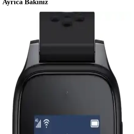
Ayrıca Bakınız
Elari 4GR ve Mibro P5 Çocuk Akıllı Saatleri
Karşılaştırması ve Özellikleri
Elari 4GR ve Mibro P5 çocuk akıllı saatlerinin özellikleri, kullanım
deneyimleri ve kullanıcı yorumlarıyla detaylı karşılaştırması. Hangi
model çocuklarınız için daha uygun?
Aben ve TCL Movetime Çocuk Akıllı Saatleri
Karşılaştırması Güvenlik ve Özellikler
Aben ve TCL Movetime çocuk akıllı saatleri, güvenlik ve iletişim
özellikleriyle öne çıkar. Konum takibi, kamera ve dayanıklılık gibi
detaylar karşılaştırılarak en uygun seçenek belirleniyor.
Inoviks İNO25 ve TCL MT46X Çocuk Akıllı
Saatleri Karşılaştırması ve En İyi Seçenek Rehberi
İki popüler çocuk saati modeli olan Inoviks İNO25 ve TCL
MT46X'in özelliklerini karşılaştırıyoruz. Güvenlik, konum takibi ve
iletişim özellikleriyle ebeveynlere rehberlik ediyor.