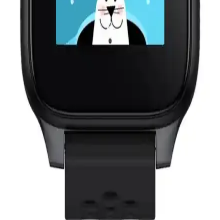
karşılaştırmasıyla çocuklarınızın güvenliğini en iyi şekilde sağlayın.
Smartbell Q569 ve TCL MT42 Movetıme Akıllı
Çocuk Saatleri Karşılaştırması ve Özellikleri
Smartbell Q569 ve TCL MT42 Movetıme çocuk saatleri, güvenlik
ve iletişim özellikleriyle öne çıkıyor. Detaylı karşılaştırma ile en
uygun seçimi yapmanıza yardımcı oluyor.
Çocuklar İçin En İyi Akıllı Saatler: Slazenger ve
TCL MT46X Karşılaştırması
Bu makalede Slazenger ve TCL MT46X çocuk akıllı saatlerinin
özellikleri, kullanıcı yorumları ve performansları detaylı şekilde
karşılaştırılıyor, en uygun seçimi yapmanız için rehberlik sağlanıyor.
Wiky 4 Plus ve TCL MT46X Akıllı Çocuk Saatleri
Karşılaştırması ve Özellikleri
Wiky 4 Plus ve TCL MT46X çocuk saatleri özellikleri, kullanıcı
yorumları ve performans karşılaştırmasıyla ebeveynlere rehberlik
ediyor.