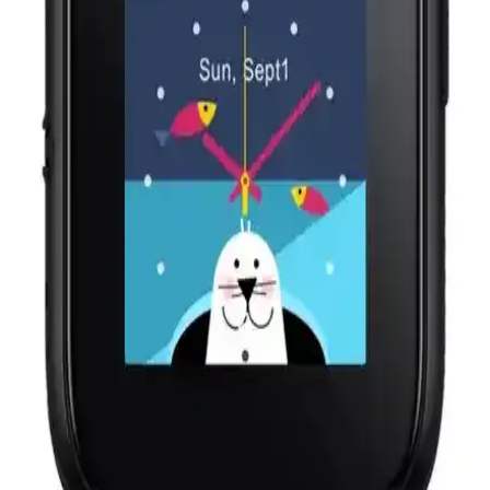
TCL MT42X ve MT46X Akıllı Çocuk Saatleri
Karşılaştırması ve Özellikleri
TCL MT42X ve MT46X modellerinin özellikleri, performansları ve
kullanıcı yorumlarıyla detaylı karşılaştırması, ebeveynlerin bilinçli
seçim yapmasını sağlar.
Onkatech Q500S/2024 ve Reeder Kiddo2 Akıllı
Çocuk Saatleri Karşılaştırması
İki popüler çocuk takip saati olan Onkatech Q500S/2024 ve Reeder
Kiddo2'nin özellikleri, avantajları ve kullanıcı deneyimleri detaylı
karşılaştırmasıyla çocuklarınızın güvenliğini en iyi şekilde sağlayın.
Smartbell Q569 ve TCL MT42 Movetıme Akıllı
Çocuk Saatleri Karşılaştırması ve Özellikleri
Smartbell Q569 ve TCL MT42 Movetıme çocuk saatleri, güvenlik
ve iletişim özellikleriyle öne çıkıyor. Detaylı karşılaştırma ile en
uygun seçimi yapmanıza yardımcı oluyor.
Çocuklar İçin En İyi Akıllı Saatler: Slazenger ve