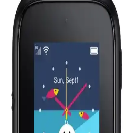
Aben ve TCL Movetime çocuk akıllı saatleri, güvenlik ve iletişim
özellikleriyle öne çıkar. Konum takibi, kamera ve dayanıklılık gibi
detaylar karşılaştırılarak en uygun seçenek belirleniyor.
Inoviks İNO25 ve TCL MT46X Çocuk Akıllı
Saatleri Karşılaştırması ve En İyi Seçenek Rehberi
İki popüler çocuk saati modeli olan Inoviks İNO25 ve TCL
MT46X'in özelliklerini karşılaştırıyoruz. Güvenlik, konum takibi ve
iletişim özellikleriyle ebeveynlere rehberlik ediyor.
TCL MT42X ve MT46X Akıllı Çocuk Saatleri
Karşılaştırması ve Özellikleri
TCL MT42X ve MT46X modellerinin özellikleri, performansları ve
kullanıcı yorumlarıyla detaylı karşılaştırması, ebeveynlerin bilinçli
seçim yapmasını sağlar.
Onkatech Q500S/2024 ve Reeder Kiddo2 Akıllı
Çocuk Saatleri Karşılaştırması
İki popüler çocuk takip saati olan Onkatech Q500S/2024 ve Reeder
Kiddo2'nin özellikleri, avantajları ve kullanıcı deneyimleri detaylı