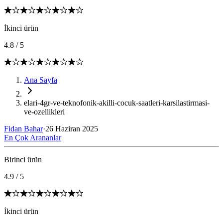
İkinci ürün
4.8
/
5
Ana Sayfa
elari-4gr-ve-teknofonik-akilli-cocuk-saatleri-karsilastirmasi-
ve-ozellikleri
Fidan Bahar
·
26 Haziran 2025
En Çok Arananlar
Birinci ürün
4.9
/
5
İkinci ürün