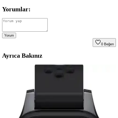
Yorumlar:
Yorum
0
Beğen
Ayrıca Bakınız
Elari 4GR ve Mibro P5 Çocuk Akıllı Saatleri
Karşılaştırması ve Özellikleri
Elari 4GR ve Mibro P5 çocuk akıllı saatlerinin özellikleri, kullanım
deneyimleri ve kullanıcı yorumlarıyla detaylı karşılaştırması. Hangi
model çocuklarınız için daha uygun?
Aben ve TCL Movetime Çocuk Akıllı Saatleri
Karşılaştırması Güvenlik ve Özellikler