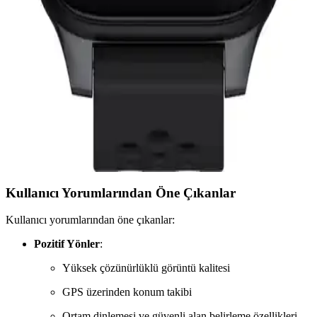
TCL MT46X Karşılaştırması
Bu makalede Slazenger ve TCL MT46X çocuk akıllı saatlerinin
özellikleri, kullanıcı yorumları ve performansları detaylı şekilde
karşılaştırılıyor, en uygun seçimi yapmanız için rehberlik sağlanıyor.
Wiky 4 Plus ve TCL MT46X Akıllı Çocuk Saatleri
Karşılaştırması ve Özellikleri
Wiky 4 Plus ve TCL MT46X çocuk saatleri özellikleri, kullanıcı
yorumları ve performans karşılaştırmasıyla ebeveynlere rehberlik
ediyor.
Kullanıcı Yorumlarından Öne Çıkanlar
Kullanıcı yorumlarından öne çıkanlar:
Pozitif Yönler
:
Yüksek çözünürlüklü görüntü kalitesi
GPS üzerinden konum takibi
Ortam dinlemesi ve güvenli alan belirleme özellikleri