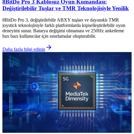
8BitDo Pro 3 Kablosuz Oyun Kumandası:
Değiştirilebilir Tuşlar ve TMR Teknolojisiyle Yenilik
8BitDo Pro 3, değiştirilebilir ABXY tuşları ve dayanıklı TMR
joystick teknolojisiyle farklı platformlarda kişiselleştirilebilir oyun
deneyimi sunar. Batarya değişimi olmaması ve 250Hz anketleme
hızı bazı kullanıcılar için sınırlamalar oluşturabilir.
Daha fazla bilgi edinin