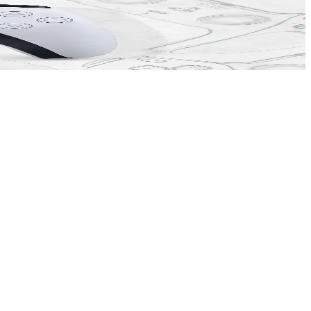
ormansını artırarak oyunlardaki görsel sorunları azaltacak ve konsolun