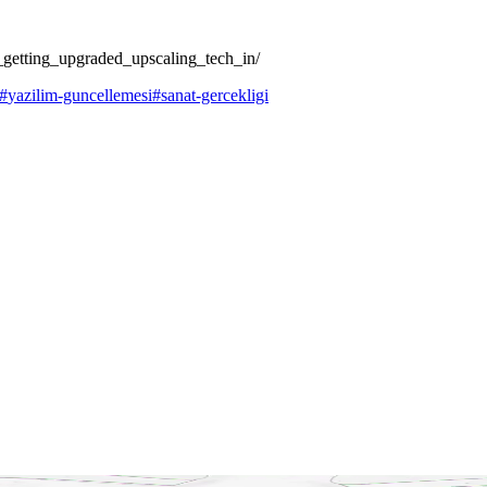
_getting_upgraded_upscaling_tech_in/
#
yazilim-guncellemesi
#
sanat-gercekligi