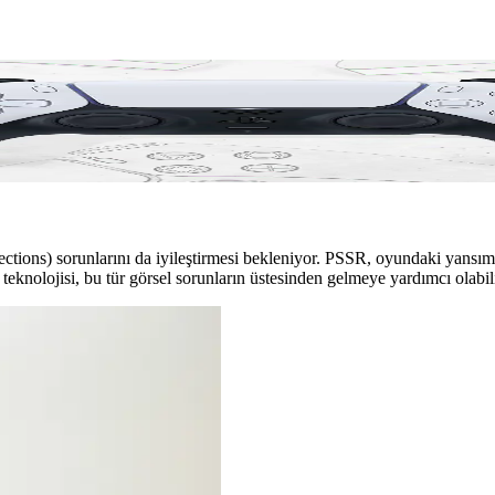
eknolojisiyle Grafik Performansını Artırıyor
teknolojisi güncellemesi sunacak. Bu yazılım iyileştirmesi, grafik perf
tions) sorunlarını da iyileştirmesi bekleniyor. PSSR, oyundaki yansıma
g teknolojisi, bu tür görsel sorunların üstesinden gelmeye yardımcı olabili