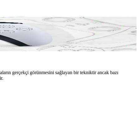
ormansını artırarak oyunlardaki görsel sorunları azaltacak ve konsolun
ların gerçekçi görünmesini sağlayan bir tekniktir ancak bazı
r.