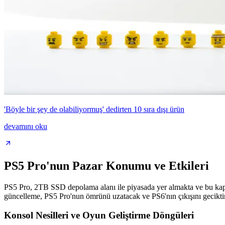
'Böyle bir şey de olabiliyormuş' dedirten 10 sıra dışı ürün
devamını oku
PS5 Pro'nun Pazar Konumu ve Etkileri
PS5 Pro, 2TB SSD depolama alanı ile piyasada yer almakta ve bu kapasit
güncelleme, PS5 Pro'nun ömrünü uzatacak ve PS6'nın çıkışını geciktireb
Konsol Nesilleri ve Oyun Geliştirme Döngüleri