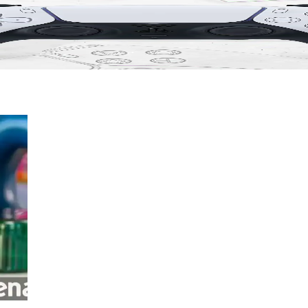
eknolojisiyle Grafik Performansını Artırıyor
teknolojisi güncellemesi sunacak. Bu yazılım iyileştirmesi, grafik perf