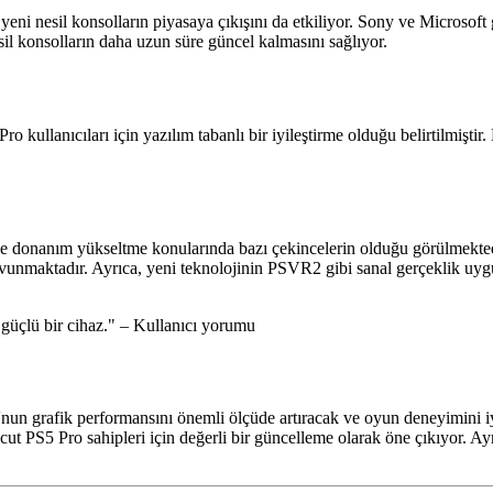
yeni nesil konsolların piyasaya çıkışını da etkiliyor. Sony ve Microsoft 
sil konsolların daha uzun süre güncel kalmasını sağlıyor.
kullanıcıları için yazılım tabanlı bir iyileştirme olduğu belirtilmiştir.
 ve donanım yükseltme konularında bazı çekincelerin olduğu görülmekte
avunmaktadır. Ayrıca, yeni teknolojinin PSVR2 gibi sanal gerçeklik uy
r güçlü bir cihaz." – Kullanıcı yorumu
'nun grafik performansını önemli ölçüde artıracak ve oyun deneyimini i
evcut PS5 Pro sahipleri için değerli bir güncelleme olarak öne çıkıyor. A