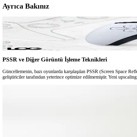
Ayrıca Bakınız
PS5 Pro Mart Ayında Yapay Zeka Destekli Upscaling T
Sony, PS5 Pro için Mart ayında yapay zeka destekli gelişmiş upscaling 
ömrünü uzatacak.
PSSR ve Diğer Görüntü İşleme Teknikleri
Güncellemenin, bazı oyunlarda karşılaşılan PSSR (Screen Space Reflec
geliştiriciler tarafından yeterince optimize edilmemiştir. Yeni upscalin