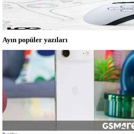
PS5 Pro Mart Ayında Yapay Zeka Destekli Upscaling T
Sony, PS5 Pro için Mart ayında yapay zeka destekli gelişmiş upscaling 
ömrünü uzatacak.
Ayın popüler yazıları