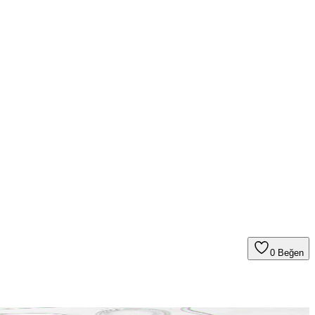
0
Beğen