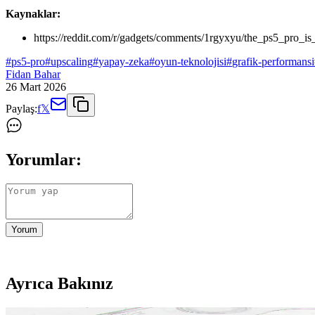
Kaynaklar:
https://reddit.com/r/gadgets/comments/1rgyxyu/the_ps5_pro_is
#
ps5-pro
#
upscaling
#
yapay-zeka
#
oyun-teknolojisi
#
grafik-performansi
Fidan Bahar
26 Mart 2026
Paylaş:
f
𝕏
Yorumlar:
Yorum
Ayrıca Bakınız