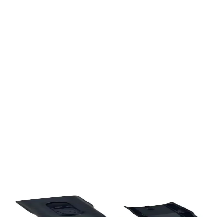
Trendler, ipuçları, rehberler ve yeni fikirlerle dolu
içerikler burada sizi bekliyor.
İyi bir tamir kiti ararken, bir yandan rahat etmek istiyoruz; diğer
yandan "tam gerçekten uyacak mı?" endişesi oluyor. Kısa ve net:
bazı bölümlerde uğraştırıyor, ama işe yarıyor.
Ürün Tanımı ve Amaç
Philips XC8049 Speed Pro Max Dikey Süpürge Boru Tamir Kiti,
süpürgenin boru ve bağlantı parçalarını yenilemek hedefiyle
tasarlanmış bir yedek parça setidir. Ana amaç, boru bölgesinde
meydana gelen aşınma veya hasarları gidermek ve süpürgenin
işlevselliğini geri kazandırmaktır. Ürün plastik bileşenlerden oluşur
ve vidalar kitiyle birlikte verilmemektedir; montaj için uygun
vidaların temini gereklidir.
Ayrıca Bakınız
Philips XC8049 Speed Pro Max Dikey Süpürge
Boru Tamir Kiti Detaylı İnceleme ve Kullanıcı
Yorumları