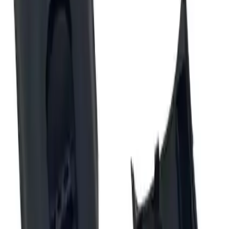
Noktalar
Olumlu yönler teknik olarak açıklanmıştır: plastik kalitesinin iyi
bulunduğu, kitin temel tamirat ihtiyacını karşılayabildiği belirtiliyor.
Olumsuz geribildirimler ise montaj uyumu ve bazı eksik bileşenlerle
ilgilidir. Rapor edilen sıkıntılar şunlardır:
Tam oturmama ve uyum sorunları.
Metal kasnak/levha eksikliği ve tuş içindeki demir parçanın
olmaması.
İçinden vidalar ve buton yayı çıkmaması.
Plastik yapının sert olması nedeniyle uç çıkarma işleminin
zorlaşması.
Kablo girişinin dar olması; kabloları kesmeden takamama.
Kilit mekanizmasının güven vermemesi; genel algıda kalite
düşüklüğü ve orijinal parça benzerliğinin düşük olduğu
izlenimi.
Avantajlar ve Dezavantajlar