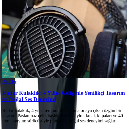
Popüler
Radar Kulaklık: 4 Yıllık Gelişimle Yenilikçi Tasarım
ve Doğal Ses Deneyimi
Radar kulaklık, 4 yıl süren modifikasyonla ortaya çıkan özgün bir
tasarım. Paslanmaz çelik başlık, PA12 naylon kulak kupaları ve 40
mm titanyum sürücüsüyle pürüzsüz, doğal ses deneyimi sağlar.