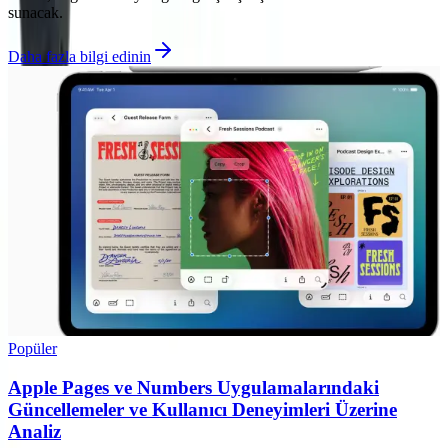
sunacak.
Daha fazla bilgi edinin
Popüler
Apple Pages ve Numbers Uygulamalarındaki
Güncellemeler ve Kullanıcı Deneyimleri Üzerine
Analiz