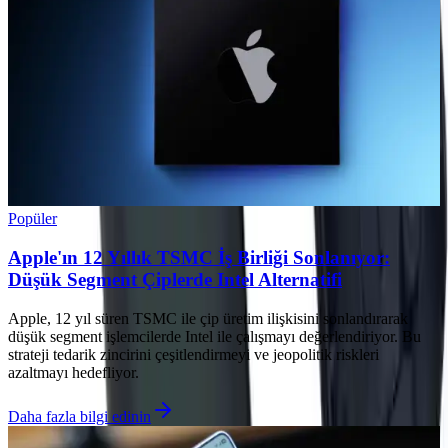
Popüler
Apple'ın 12 Yıllık TSMC İş Birliği Sonlanıyor:
Düşük Segment Çiplerde Intel Alternatifi
Apple, 12 yıl süren TSMC ile çip üretim ilişkisini sonlandırarak
düşük segment işlemcilerde Intel ile çalışmayı değerlendiriyor. Bu
strateji tedarik zincirini çeşitlendirmeyi ve jeopolitik riskleri
azaltmayı hedefliyor.
Daha fazla bilgi edinin