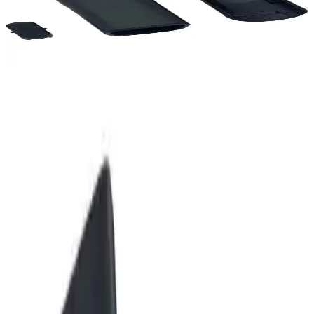
Philips XC8049 Speed Pro Max tamir kiti, süpürge borusunu
yenilemek ve hijyenik temizlik sağlamak için ideal. Kolay montaj ve
HEPA filtresi ile uzun ömürlü kullanım sunar.
Malzeme, Yapı ve Teknik Detaylar
Ürün ana gövdesi dayanıklı plastikten üretilmiştir.
Plastik kalitesi
kullanıcı yorumlarında olumlu belirtilmiştir; aynı zamanda bazı
kullanıcılar yapısal sertlik ve uyum sorunları raporlamıştır. Teknik
gözlem: malzeme biraz sert olduğu için parçanın çıkartılması veya
yerine oturtulması sırasında ekstra kuvvet gerekebilir. Kiti oluşturan
bileşenler arasında metal destek plakası veya tuşun içindeki orijinal
demir parça yer almamaktadır; bu durum, bazı işlevlerde farklılık
yaratabilir.
Kullanıcı geri bildirimleri uyum ve montaj
problemlerine dikkat çekiyor.
Uyumluluk ve Montaj
Kiti Philips Speed Pro Max modeli için uyumlu olacak şekilde