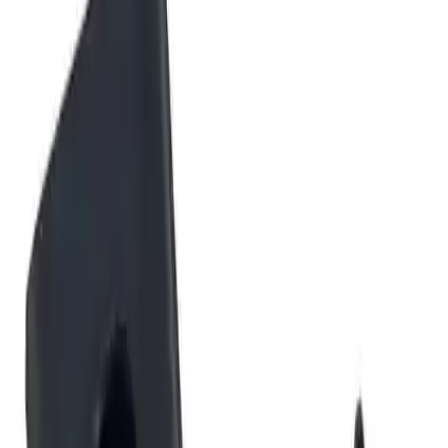
tasarlanmıştır. Ancak montaj sürecinde şu kısıtlar raporlanmıştır:
Boru ile metal boru arasındaki geçişte zorlanma.
Tek sapın üstüne geçen kısmın dar kalması nedeniyle tam
oturmama.
Kablo girme yerinin küçük olması; kabloları kesmeden
takmayı zorlaştırması.
Ürün vidalarla birlikte gelmediğinden, montaj sırasında uygun
ölçüde vidaların kullanılması gereklidir. Kilit mekanizmasının bazı
örneklerde tutmadığı ve poşetin açık geldiği kullanıcı notları
arasındadır.
Filtrasyon ve Sağlık
Kitte bulunan
HEPA filtre
, toz, polen, mite ve mikroskobik
partikülleri tutma amacı taşır. Teknik değer olarak HEPA filtresi,
süpürgeden çıkan havanın %99.95'ini arındırma kapasitesine
sahiptir.
Alerjiye eğilimli kullanıcılar için bu, belirgin bir avantaj
sağlar.
Kullanıcı Geri Bildirimleri: Öne Çıkan