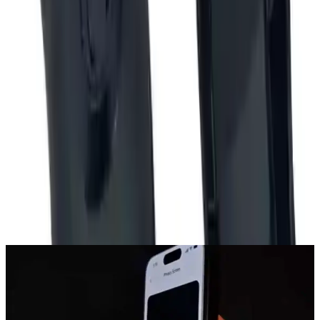
kullanıcılar kilit ve tutuş sorunundan yakınmış.
Paylaş:
f
𝕏
Yorumlar:
Yorum
0
Beğen
Ayın popüler yazıları