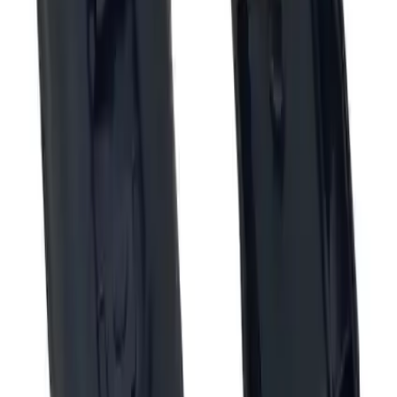
Avantajlar
HEPA filtre ile yüksek düzeyde filtrasyon.
Plastik malzeme kalitesinin olumlu değerlendirildiği yönler.
Temel tamirat işlevini yerine getirebilme.
Dezavantajlar
Montajda uyum problemleri ve dar bölgeler.
Metal geçişlerde zorlanma; bazı parçaların eksik olması.
Vidaların ve buton yayının kutuda olmaması, kilit sorunları.
Kısa Değerlendirme
Teknik açıdan bakıldığında, kit fiyat-performans tercihi için uygun
bir seçenek sunar; ancak
montaj öncesi uyumluluk ve eksik parça
riskleri
dikkate alınmalıdır. Biraz sabır gerekiyor, biraz uğraştırıyor;
ama doğru vida ve küçük tadilatlarla işe yarayabilir.
Pratik not:
Vidaların temini ve montaj öncesi bağlantı noktalarının
kontrolü, beklenmedik uyumsuzlukları azaltır. Malesef bazı