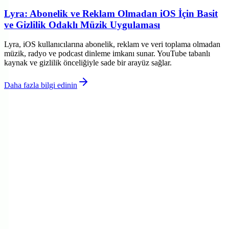
Lyra: Abonelik ve Reklam Olmadan iOS İçin Basit
ve Gizlilik Odaklı Müzik Uygulaması
Lyra, iOS kullanıcılarına abonelik, reklam ve veri toplama olmadan
müzik, radyo ve podcast dinleme imkanı sunar. YouTube tabanlı
kaynak ve gizlilik önceliğiyle sade bir arayüz sağlar.
Daha fazla bilgi edinin
©
Tablixx
2026
Site bölümleri
Ana Sayfa
Kategoriler
Etiketler
Yazarlar
Genel sayfalar
Hakkımızda
Kullanım Şartları