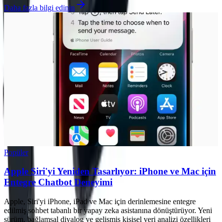
Daha fazla bilgi edinin
Popüler
Apple Siri'yi Yeniden Tasarlıyor: iPhone ve Mac için
Entegre Chatbot Deneyimi
Apple, Siri'yi iPhone, iPad ve Mac için derinlemesine entegre
edilmiş sohbet tabanlı bir yapay zeka asistanına dönüştürüyor. Yeni
sürüm, bağlamsal diyalog ve gelişmiş kişisel veri analizi özellikleri