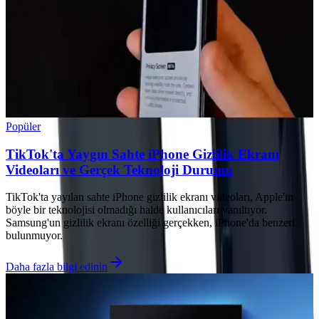
Popüler
TikTok'ta Yaygın Sahte iPhone Gizlilik Ekranı
Videoları ve Gerçek Teknoloji Durumu
TikTok'ta yayılan sahte iPhone gizlilik ekranı videoları, Apple'ın
böyle bir teknolojisi olmadığı halde kullanıcıları yanıltıyor.
Samsung'un gizlilik ekranı özelliği gerçekken, iPhone'da benzeri
bulunmuyor.
Daha fazla bilgi edinin