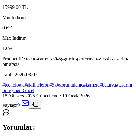
15999.00
TL
Min İndirim
0.6
%
Max İndirim
1.6
%
Product ID:
tecno-camon-30-5g-guclu-performans-ve-sik-tasarim-
bir-arada
Tarih:
2026-08-07
#
tecnologia
#
akillitelefon
#
5g
#
goruntuleme
#
kamera
#
batarya
#
tasarim
Süleyman Güzel
18 Ağustos 2025
·
Güncellendi:
19 Ocak 2026
Paylaş:
f
𝕏
Yorumlar: