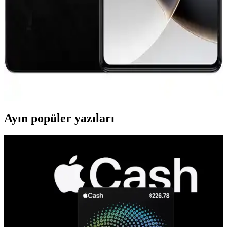
Tecno CAMON 40 ve Premier 5G'nin özellikleri, kamera, ekran ve
performans açısından detaylı karşılaştırmasıyla ihtiyaçlarınıza uygun
modeli seçin.
Tecno Camon 30 ile Tecno Spark 20 Pro
Karşılaştırması: Hangi Model Sizin İçin Uygun
Tecno Camon 30 ve Tecno Spark 20 Pro modellerini detaylı
karşılaştırıyoruz. Performans, kamera, ekran ve batarya özellikleriyle
her iki telefonun avantajlarını ve kullanıcı yorumlarını öğrenin.
Ayın popüler yazıları