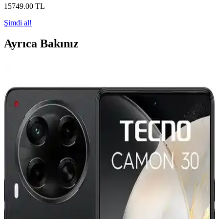
15749
.00
TL
Şimdi al!
Ayrıca Bakınız
Tecno Phantom V Fold 2 5G: Katlanabilir Tasarım
ve Yüksek Performanslı Akıllı Telefon
Tecno Phantom V Fold 2 5G, katlanabilir ekranı, yüksek
performansı ve gelişmiş özellikleriyle öne çıkan modern akıllı
telefon. Dayanıklı tasarımı ve çok yönlü kullanımıyla kullanıcıların
ilgisini çekiyor.
Tecno Camon 20 ve Spark 20 Pro Karşılaştırması:
Özellikler ve Kullanıcı Yorumları
Tecno'nun iki akıllı telefonu, Camon 20 ve Spark 20 Pro'nun detaylı
özellikleri ve kullanıcı yorumlarıyla karşılaştırması, performans,
kamera ve batarya açısından önemli bilgiler içeriyor.
TECNO Camon 30 5G: Güçlü Performans ve Şık