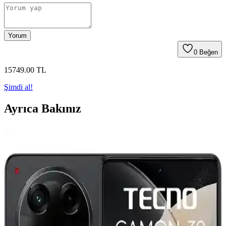
Yorum
0
Beğen
15749
.00
TL
Şimdi al!
Ayrıca Bakınız
Tecno Phantom V Fold 2 5G: Katlanabilir Tasarım
ve Yüksek Performanslı Akıllı Telefon
Tecno Phantom V Fold 2 5G, katlanabilir ekranı, yüksek
performansı ve gelişmiş özellikleriyle öne çıkan modern akıllı
telefon. Dayanıklı tasarımı ve çok yönlü kullanımıyla kullanıcıların
ilgisini çekiyor.
Tecno Camon 20 ve Spark 20 Pro Karşılaştırması: