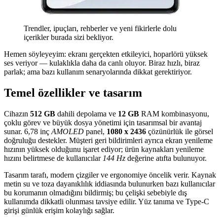
Trendler, ipuçları, rehberler ve yeni fikirlerle dolu
içerikler burada sizi bekliyor.
Hemen söyleyeyim: ekranı gerçekten etkileyici, hoparlörü yüksek
ses veriyor — kulaklıkla daha da canlı oluyor. Biraz hızlı, biraz
parlak; ama bazı kullanım senaryolarında dikkat gerektiriyor.
Temel özellikler ve tasarım
Cihazın
512 GB
dahili depolama ve
12 GB
RAM kombinasyonu,
çoklu görev ve büyük dosya yönetimi için tasarımsal bir avantaj
sunar. 6,78 inç
AMOLED
panel,
1080 x 2436
çözünürlük ile görsel
doğruluğu destekler. Müşteri geri bildirimleri ayrıca ekran yenileme
hızının yüksek olduğunu işaret ediyor; ürün kaynakları yenileme
hızını belirtmese de kullanıcılar
144 Hz
değerine atıfta bulunuyor.
Tasarım tarafı, modern çizgiler ve ergonomiye öncelik verir. Kaynak
metin su ve toza dayanıklılık iddiasında bulunurken bazı kullanıcılar
bu korumanın olmadığını bildirmiş; bu çelişki sebebiyle dış
kullanımda dikkatli olunması tavsiye edilir. Yüz tanıma ve Type-C
girişi günlük erişim kolaylığı sağlar.