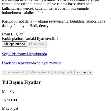
ekranla öne çıkan bir model; pil ve ısınma hassasiyeti olan
kullanıcıların gerçek kullanım senaryolarını göz önünde
bulundurması akıllıca olur.
Küçük bir not daha — ekranı seviyorsanız, kulaklığa takınca daha
da keyifli oluyor. Hadi, deneyin.
Fiyat Bilgileri
Farklı platformlardaki fiyat trendleri
🛒
Hepsiburada
🛍️
Trendyol
Seçili Platform:
Hepsiburada
ℹ️ Sadece Hepsiburada'da fiyat mevcut
Gün başına
✗
Hafta başına
✗
Ay başına
✗
Yıl başına
Yıl Başına Fiyatlar
Min Fiyat
15749.00
TL
Max Fiyat