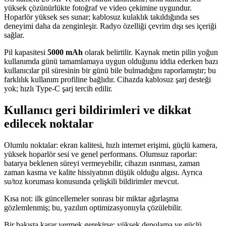
yüksek çözünürlükte fotoğraf ve video çekimine uygundur.
Hoparlör yüksek ses sunar; kablosuz kulaklık takıldığında ses
deneyimi daha da zenginleşir. Radyo özelliği çevrim dışı ses içeriği
sağlar.
Pil kapasitesi
5000 mAh
olarak belirtilir. Kaynak metin pilin yoğun
kullanımda günü tamamlamaya uygun olduğunu iddia ederken bazı
kullanıcılar pil süresinin bir günü bile bulmadığını raporlamıştır; bu
farklılık kullanım profiline bağlıdır. Cihazda kablosuz şarj desteği
yok; hızlı Type-C şarj tercih edilir.
Kullanıcı geri bildirimleri ve dikkat
edilecek noktalar
Olumlu noktalar: ekran kalitesi, hızlı internet erişimi, güçlü kamera,
yüksek hoparlör sesi ve genel performans. Olumsuz raporlar:
batarya beklenen süreyi vermeyebilir, cihazın ısınması, zaman
zaman kasma ve kalite hissiyatının düşük olduğu algısı. Ayrıca
su/toz koruması konusunda çelişkili bildirimler mevcut.
Kısa not: ilk güncellemeler sonrası bir miktar ağırlaşma
gözlemlenmiş; bu, yazılım optimizasyonuyla çözülebilir.
Bir bakışta karar vermek gerekirse: yüksek depolama ve güçlü