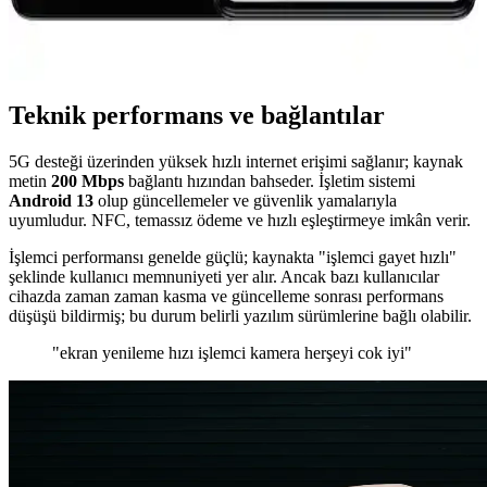
Tecno Camon 30 ve Tecno Spark 20 Pro modellerini detaylı
karşılaştırıyoruz. Performans, kamera, ekran ve batarya özellikleriyle
her iki telefonun avantajlarını ve kullanıcı yorumlarını öğrenin.
Teknik performans ve bağlantılar
5G desteği üzerinden yüksek hızlı internet erişimi sağlanır; kaynak
metin
200 Mbps
bağlantı hızından bahseder. İşletim sistemi
Android 13
olup güncellemeler ve güvenlik yamalarıyla
uyumludur. NFC, temassız ödeme ve hızlı eşleştirmeye imkân verir.
İşlemci performansı genelde güçlü; kaynakta "işlemci gayet hızlı"
şeklinde kullanıcı memnuniyeti yer alır. Ancak bazı kullanıcılar
cihazda zaman zaman kasma ve güncelleme sonrası performans
düşüşü bildirmiş; bu durum belirli yazılım sürümlerine bağlı olabilir.
"ekran yenileme hızı işlemci kamera herşeyi cok iyi"