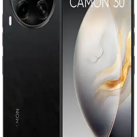
Özellikler ve Kullanıcı Yorumları
Tecno'nun iki akıllı telefonu, Camon 20 ve Spark 20 Pro'nun detaylı
özellikleri ve kullanıcı yorumlarıyla karşılaştırması, performans,
kamera ve batarya açısından önemli bilgiler içeriyor.
TECNO Camon 30 5G: Güçlü Performans ve Şık
Tasarım Bir Arada
TECNO Camon 30 5G, yüksek performans, 5G hızlı bağlantı, geniş
ekran ve güçlü kamera özellikleriyle öne çıkan şık ve dayanıklı akıllı
telefon. Günlük kullanımda yüksek verimlilik sağlar.
Tecno CAMON 40 Akıllı Telefon İncelemesi: Yüksek
Performans ve Estetik Özellikler
Tecno CAMON 40, şık tasarımı, güçlü bataryası ve yüksek
çözünürlüklü kameralarıyla öne çıkan akıllı telefon. Günlük
kullanım ve fotoğrafçılıkta yüksek performans sunar.
Tecno CAMON 40 ve Premier 5G Karşılaştırması:
Özellikler ve Kullanıcı Yorumları