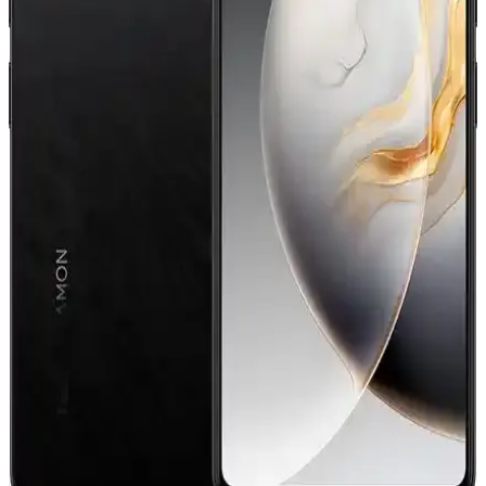
Tasarım Bir Arada
TECNO Camon 30 5G, yüksek performans, 5G hızlı bağlantı, geniş
ekran ve güçlü kamera özellikleriyle öne çıkan şık ve dayanıklı akıllı
telefon. Günlük kullanımda yüksek verimlilik sağlar.
Tecno CAMON 40 Akıllı Telefon İncelemesi: Yüksek
Performans ve Estetik Özellikler
Tecno CAMON 40, şık tasarımı, güçlü bataryası ve yüksek
çözünürlüklü kameralarıyla öne çıkan akıllı telefon. Günlük
kullanım ve fotoğrafçılıkta yüksek performans sunar.
Tecno CAMON 40 ve Premier 5G Karşılaştırması:
Özellikler ve Kullanıcı Yorumları
Tecno CAMON 40 ve Premier 5G'nin özellikleri, kamera, ekran ve
performans açısından detaylı karşılaştırmasıyla ihtiyaçlarınıza uygun
modeli seçin.
Tecno Camon 30 ile Tecno Spark 20 Pro
Karşılaştırması: Hangi Model Sizin İçin Uygun