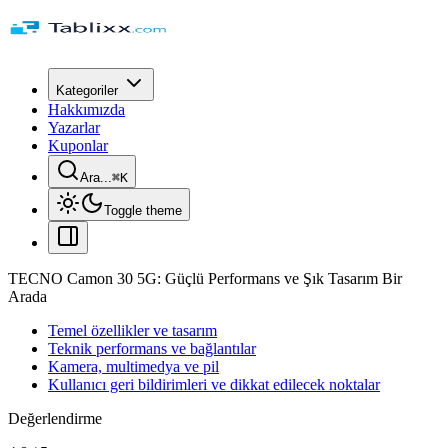
Kategoriler
Hakkımızda
Yazarlar
Kuponlar
Ara...
⌘
K
Toggle theme
TECNO Camon 30 5G: Güçlü Performans ve Şık Tasarım Bir
Arada
Temel özellikler ve tasarım
Teknik performans ve bağlantılar
Kamera, multimedya ve pil
Kullanıcı geri bildirimleri ve dikkat edilecek noktalar
Değerlendirme