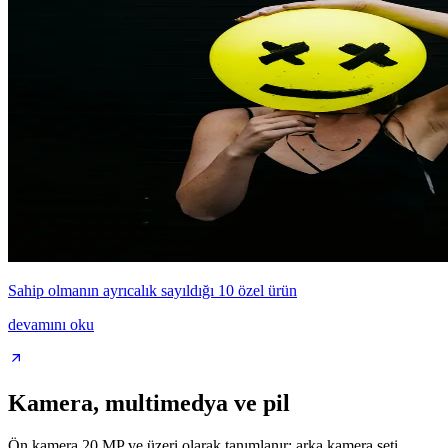
Sahip olmanın ayrıcalık sayıldığı 10 özel ürün
devamını oku
Kamera, multimedya ve pil
Ön kamera 20 MP ve üzeri olarak tanımlanır; arka kamera seti