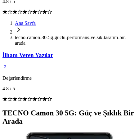
4.8
/
5
Ana Sayfa
tecno-camon-30-5g-guclu-performans-ve-sik-tasarim-bir-
arada
İlham Veren Yazılar
Değerlendirme
4.8
/
5
TECNO Camon 30 5G: Güç ve Şıklık Bir
Arada